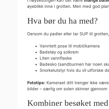
I høysesongen kan det være
mange båter
øyeblikk inne i grotten. Men med god plan
Hva bør du ha med?
Dersom du padler eller tar SUP til grotten
Vanntett pose til mobil/kamera
Badetøy og solkrem
Liten vannflaske
Badesko (sandbunnen har noen ska
Snorkelutstyr hvis du vil utforske d
Fototips:
Kameraet ditt trenger ikke være 
bilder – særlig om solen skinner gjennom
Kombiner besøket med 