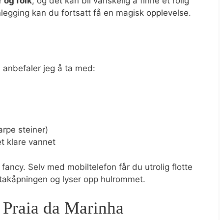
 og folk
, og det kan bli vanskelig å finne et rolig
legging kan du fortsatt få en magisk opplevelse.
, anbefaler jeg å ta med:
rpe steiner)
et klare vannet
fancy. Selv med mobiltelefon får du utrolig flotte
 takåpningen og lyser opp hulrommet.
Praia da Marinha