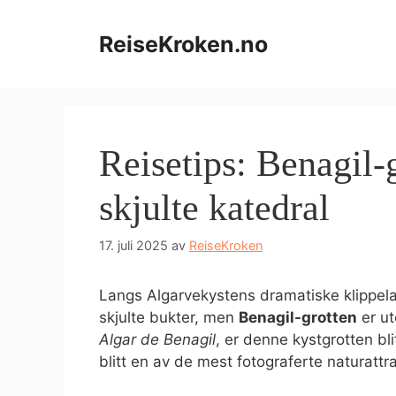
Hopp
til
ReiseKroken.no
innhold
Reisetips: Benagil-
skjulte katedral
17. juli 2025
av
ReiseKroken
Langs Algarvekystens dramatiske klippela
skjulte bukter, men
Benagil-grotten
er ut
Algar de Benagil
, er denne kystgrotten bli
blitt en av de mest fotograferte naturatt