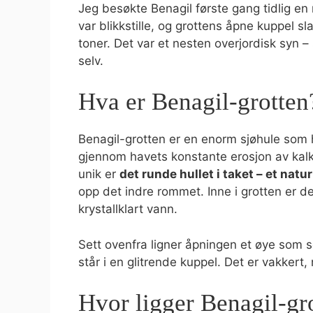
Jeg besøkte Benagil første gang tidlig en
var blikkstille, og grottens åpne kuppel s
toner. Det var et nesten overjordisk syn –
selv.
Hva er Benagil-grotten
Benagil-grotten er en enorm sjøhule som ha
gjennom havets konstante erosjon av kalk
unik er
det runde hullet i taket – et natu
opp det indre rommet. Inne i grotten er de
krystallklart vann.
Sett ovenfra ligner åpningen et øye som 
står i en glitrende kuppel. Det er vakkert,
Hvor ligger Benagil-gr