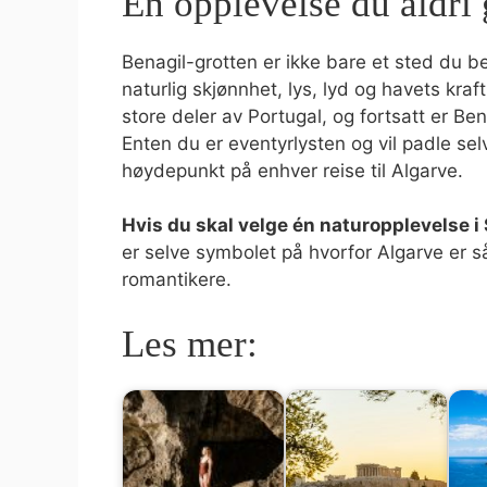
En opplevelse du aldri
Benagil-grotten er ikke bare et sted du b
naturlig skjønnhet, lys, lyd og havets kraft 
store deler av Portugal, og fortsatt er Ben
Enten du er eventyrlysten og vil padle selv,
høydepunkt på enhver reise til Algarve.
Hvis du skal velge én naturopplevelse i
er selve symbolet på hvorfor Algarve er s
romantikere.
Les mer: