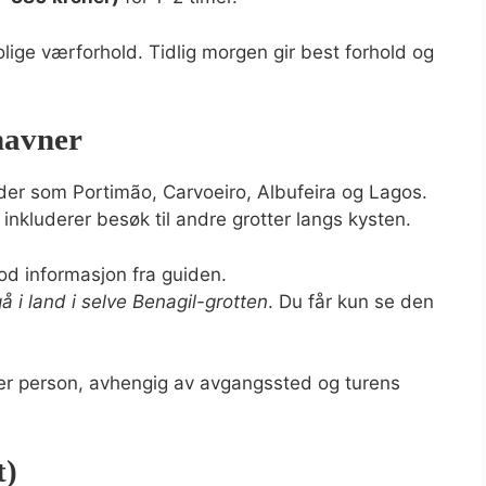
lige værforhold. Tidlig morgen gir best forhold og
havner
teder som Portimão, Carvoeiro, Albufeira og Lagos.
 inkluderer besøk til andre grotter langs kysten.
od informasjon fra guiden.
 gå i land i selve Benagil-grotten
. Du får kun se den
r person, avhengig av avgangssted og turens
t)