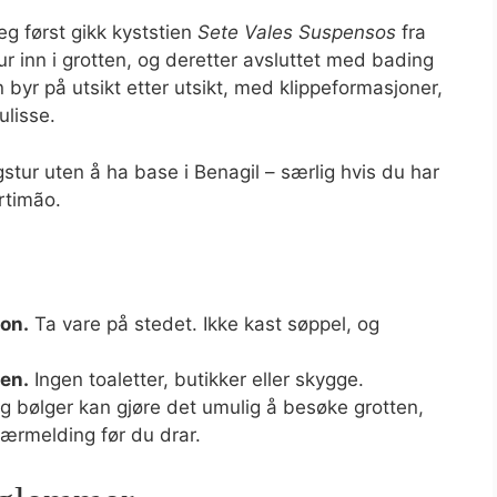
eg først gikk kyststien
Sete Vales Suspensos
fra
ur inn i grotten, og deretter avsluttet med bading
byr på utsikt etter utsikt, med klippeformasjoner,
ulisse.
gstur uten å ha base i Benagil – særlig hvis du har
ortimão.
jon.
Ta vare på stedet. Ikke kast søppel, og
ten.
Ingen toaletter, butikker eller skygge.
g bølger kan gjøre det umulig å besøke grotten,
værmelding før du drar.