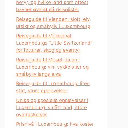
betyr, og hvilke land som oftest
havner øverst på risikolister
Reiseguide til Vianden: slott, elv,
utsikt og småbyliv i Luxembourg
Reiseguide til Müllerthal:
Luxembourgs “Little Switzerland”
for fotturer, skog og eventyr
Reiseguide til Mosel-dalen i
Luxembourg: vin, sykkelstier og
småbyliv langs elva
Reiseguide til Luxembourg: liten
stat, store opplevelser
Unike og spesielle opplevelser i
Luxembourg: smått land, store
overraskelser
Prisnivå i Luxembourg: hva koster