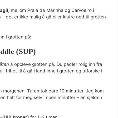
agil
, mellom Praia da Marinha og Carvoeiro i
n
– det er ikke mulig å gå eller klatre ned til grotten
n i grotten på:
addle (SUP)
åten
å oppleve grotten på. Du padler rolig inn fra
frihet til å gå i land inne i grotten og utforske i
 om morgenen. Turen tok bare 10 minutter. Jeg kom
en helt for meg selv i noen minutter – en sjelden
–380 kroner)
for 1–2 timer.