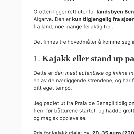
Grotten ligger rett utenfor
landsbyen Ben
Algarve. Den er
kun tilgjengelig fra sjøe
fra land, noe mange feilaktig tror.
Det finnes tre hovedmåter å komme seg in
1.
Kajakk eller stand up p
Dette er
den mest autentiske og intime m
en av de nærliggende strendene, og har full 
ditt eget tempo.
Jeg padlet ut fra Praia de Benagil tidlig
frem før båtturene startet, og hadde grott
og magisk opplevelse.
Pris for kajakkutleie: ca.
20–35 euro (220