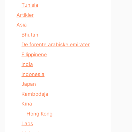
Tunisia
Artikler
Asia
Bhutan
De forente arabiske emirater
Filippinene
India
Indonesia
Japan
Kambodsja
Kina
Hong Kong
Laos