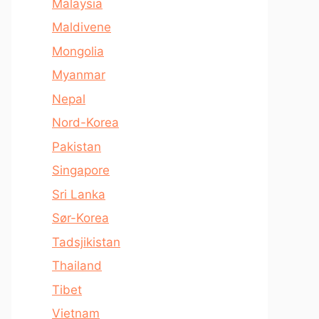
Malaysia
Maldivene
Mongolia
Myanmar
Nepal
Nord-Korea
Pakistan
Singapore
Sri Lanka
Sør-Korea
Tadsjikistan
Thailand
Tibet
Vietnam