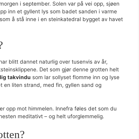
 morgen i september. Solen var på vei opp, sjøen
lapp inn et gyllent lys som badet sanden i varme
 som å stå inne i en steinkatedral bygget av havet
?
r blitt dannet naturlig over tusenvis av år,
steinsklippene. Det som gjør denne grotten helt
rlig takvindu
som lar sollyset flomme inn og lyse
t en liten strand, med fin, gyllen sand og
ser opp mot himmelen. Innefra føles det som du
 nesten meditativt – og helt uforglemmelig.
otten?