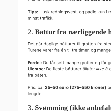
Tips:
Husk redningsvest, og padle kun i ro
minst trafikk.
2.
Båttur fra nærliggende 
Det går daglige båtturer til grotten fra s
Turene varer fra én til tre timer, og mange
Fordel:
Du får sett mange grotter og får g
Ulempe:
De fleste båtturer
tillater ikke å
fra båten.
Pris: ca.
25–50 euro (275–550 kroner)
pe
lengde.
3.
Svømming (ikke anbefal