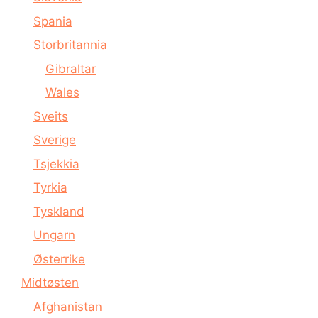
Spania
Storbritannia
Gibraltar
Wales
Sveits
Sverige
Tsjekkia
Tyrkia
Tyskland
Ungarn
Østerrike
Midtøsten
Afghanistan