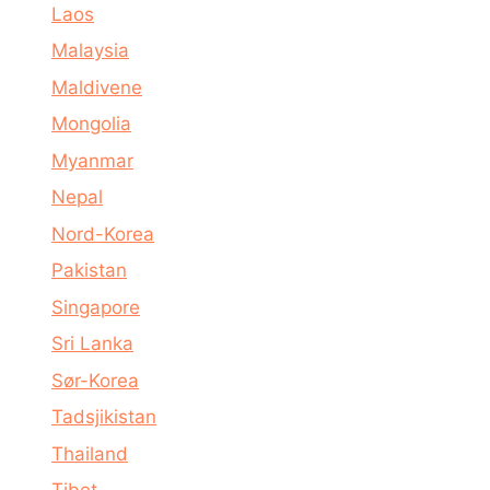
Laos
Malaysia
Maldivene
Mongolia
Myanmar
Nepal
Nord-Korea
Pakistan
Singapore
Sri Lanka
Sør-Korea
Tadsjikistan
Thailand