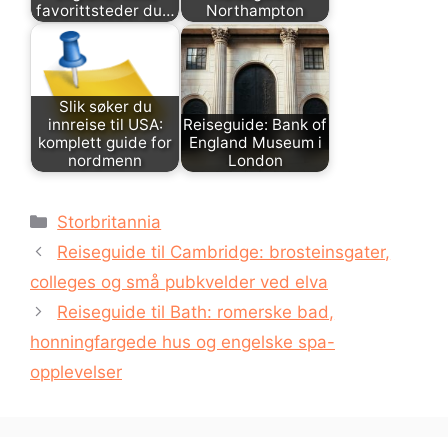
favorittsteder du…
Northampton
Slik søker du
innreise til USA:
Reiseguide: Bank of
komplett guide for
England Museum i
nordmenn
London
Kategorier
Storbritannia
Reiseguide til Cambridge: brosteinsgater,
colleges og små pubkvelder ved elva
Reiseguide til Bath: romerske bad,
honningfargede hus og engelske spa-
opplevelser