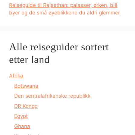
Reiseguide til Rajasthan: palasser, ørken, blå
byer og de små øyeblikkene du aldri glemmer
Alle reiseguider sortert
etter land
Afrika
Botswana
Den sentralafrikanske republikk
DR Kongo
Egypt
Ghana