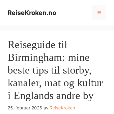
Hopp
til
ReiseKroken.no
Meny
innhold
Reiseguide til
Birmingham: mine
beste tips til storby,
kanaler, mat og kultur
i Englands andre by
25. februar 2026
av
ReiseKroken