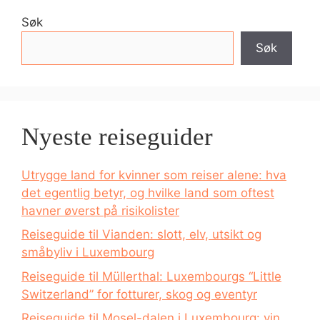
Søk
Søk
Nyeste reiseguider
Utrygge land for kvinner som reiser alene: hva
det egentlig betyr, og hvilke land som oftest
havner øverst på risikolister
Reiseguide til Vianden: slott, elv, utsikt og
småbyliv i Luxembourg
Reiseguide til Müllerthal: Luxembourgs “Little
Switzerland” for fotturer, skog og eventyr
Reiseguide til Mosel-dalen i Luxembourg: vin,