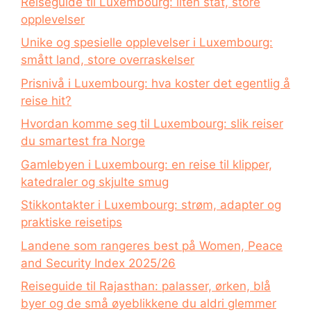
Reiseguide til Luxembourg: liten stat, store
opplevelser
Unike og spesielle opplevelser i Luxembourg:
smått land, store overraskelser
Prisnivå i Luxembourg: hva koster det egentlig å
reise hit?
Hvordan komme seg til Luxembourg: slik reiser
du smartest fra Norge
Gamlebyen i Luxembourg: en reise til klipper,
katedraler og skjulte smug
Stikkontakter i Luxembourg: strøm, adapter og
praktiske reisetips
Landene som rangeres best på Women, Peace
and Security Index 2025/26
Reiseguide til Rajasthan: palasser, ørken, blå
byer og de små øyeblikkene du aldri glemmer