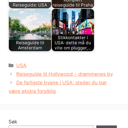
Reiseguide: USA
reiseguide til Praha
Stikkontakter i
Reiseguide til
USA: dette må du
Amsterdam
vite om plugger,…
Kategorier
USA
Reiseguide til Hollywood – drømmenes by
De farligste byene i USA: steder du bør
være ekstra forsiktig
Søk