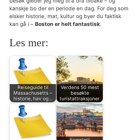
besøk gleder jeg meg til å dra tilbake – og
kanskje bo der en periode en dag. For deg som
elsker historie, mat, kultur og byer du faktisk
kan gå i –
Boston er helt fantastisk
.
Les mer:
Reiseguide til
Verdens 50 mest
Massachusetts –
besøkte
historie, hav og…
turistattraksjoner
Komplett