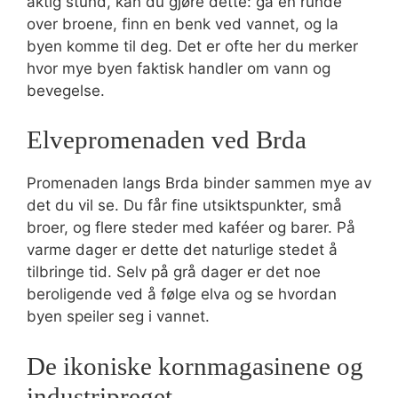
aktig stund, kan du gjøre dette: gå en runde
over broene, finn en benk ved vannet, og la
byen komme til deg. Det er ofte her du merker
hvor mye byen faktisk handler om vann og
bevegelse.
Elvepromenaden ved Brda
Promenaden langs Brda binder sammen mye av
det du vil se. Du får fine utsiktspunkter, små
broer, og flere steder med kaféer og barer. På
varme dager er dette det naturlige stedet å
tilbringe tid. Selv på grå dager er det noe
beroligende ved å følge elva og se hvordan
byen speiler seg i vannet.
De ikoniske kornmagasinene og
industripreget