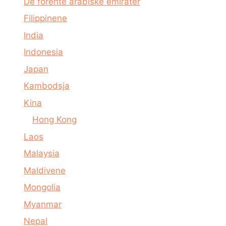
De forente arabiske emirater
Filippinene
India
Indonesia
Japan
Kambodsja
Kina
Hong Kong
Laos
Malaysia
Maldivene
Mongolia
Myanmar
Nepal