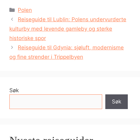
Kategorier
Polen
Reiseguide til Lublin: Polens undervurderte
kulturby med levende gamleby og sterke
historiske spor
Reiseguide til Gdynia: sjøluft, modernisme
og fine strender i Trippelbyen
Søk
Søk