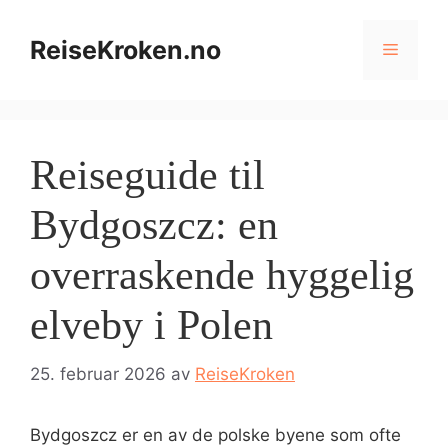
Hopp
til
ReiseKroken.no
Meny
innhold
Reiseguide til
Bydgoszcz: en
overraskende hyggelig
elveby i Polen
25. februar 2026
av
ReiseKroken
Bydgoszcz er en av de polske byene som ofte