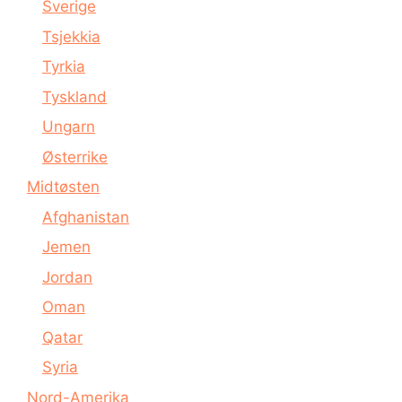
Sverige
Tsjekkia
Tyrkia
Tyskland
Ungarn
Østerrike
Midtøsten
Afghanistan
Jemen
Jordan
Oman
Qatar
Syria
Nord-Amerika