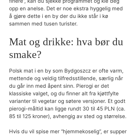
finere”, kan du sjekke programmet og kle deg
opp en anelse. Det er noe ekstra hyggelig med
å gjøre dette i en by der du ikke står i kø
sammen med tusen turister.
Mat og drikke: hva bør du
smake?
Polsk mat i en by som Bydgoszcz er ofte varm,
mettende og veldig tilfredsstillende, særlig når
du går inn med åpent sinn. Pierogi er det
klassiske valget, og du finner alt fra kjøttfylte
varianter til vegetar og søtere versjoner. Et godt
pierogi-måltid kan ligge rundt 30 til 45 PLN (ca.
85 til 125 kroner), avhengig av sted og størrelse.
Hvis du vil spise mer “hjemmekoselig”, er supper