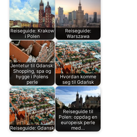
Reiseguide: Krakow
Reiseguide:
i Polen
Warszawa
Jentetur til Gdansk:
Shopping, spa og
hygge i Polens
Hvordan komme
perle
seg til Gdańsk
Reiseguide til
Polen: oppdag en
europeisk perle
Reiseguide: Gdansk
med…