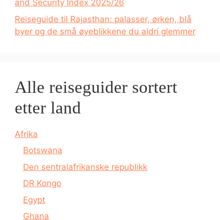
and Security Index 2025/26
Reiseguide til Rajasthan: palasser, ørken, blå
byer og de små øyeblikkene du aldri glemmer
Alle reiseguider sortert
etter land
Afrika
Botswana
Den sentralafrikanske republikk
DR Kongo
Egypt
Ghana