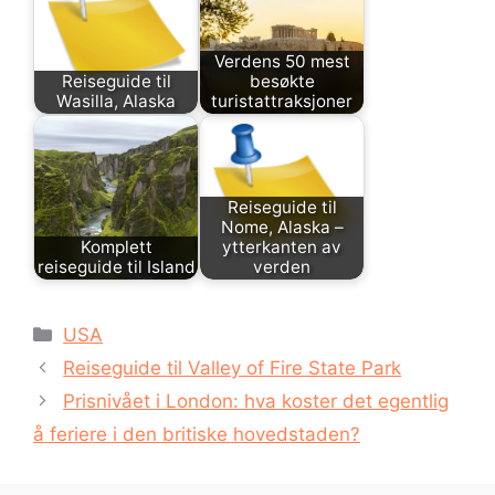
Verdens 50 mest
Reiseguide til
besøkte
Wasilla, Alaska
turistattraksjoner
Reiseguide til
Nome, Alaska –
Komplett
ytterkanten av
reiseguide til Island
verden
Kategorier
USA
Reiseguide til Valley of Fire State Park
Prisnivået i London: hva koster det egentlig
å feriere i den britiske hovedstaden?