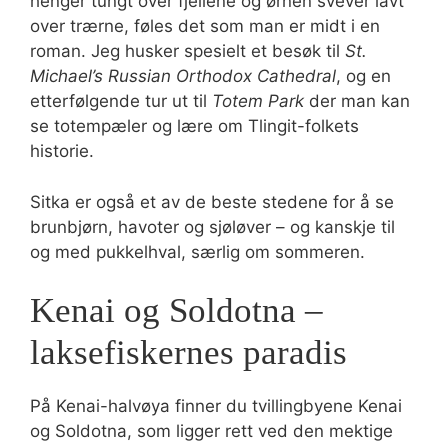
henger tungt over fjellene og ørnen svever lavt
over trærne, føles det som man er midt i en
roman. Jeg husker spesielt et besøk til
St.
Michael’s Russian Orthodox Cathedral
, og en
etterfølgende tur ut til
Totem Park
der man kan
se totempæler og lære om Tlingit-folkets
historie.
Sitka er også et av de beste stedene for å se
brunbjørn, havoter og sjøløver – og kanskje til
og med pukkelhval, særlig om sommeren.
Kenai og Soldotna –
laksefiskernes paradis
På Kenai-halvøya finner du tvillingbyene Kenai
og Soldotna, som ligger rett ved den mektige