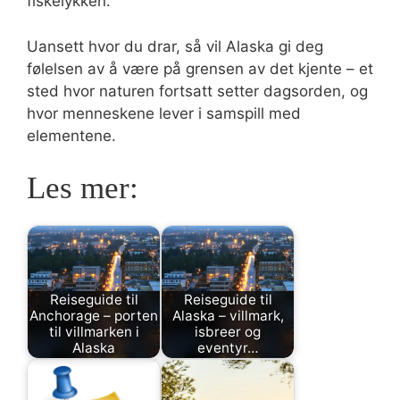
fiskelykken.
Uansett hvor du drar, så vil Alaska gi deg
følelsen av å være på grensen av det kjente – et
sted hvor naturen fortsatt setter dagsorden, og
hvor menneskene lever i samspill med
elementene.
Les mer:
Reiseguide til
Reiseguide til
Anchorage – porten
Alaska – villmark,
til villmarken i
isbreer og
Alaska
eventyr…