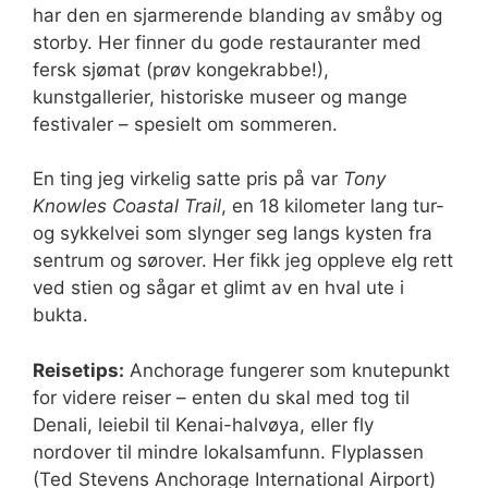
har den en sjarmerende blanding av småby og
storby. Her finner du gode restauranter med
fersk sjømat (prøv kongekrabbe!),
kunstgallerier, historiske museer og mange
festivaler – spesielt om sommeren.
En ting jeg virkelig satte pris på var
Tony
Knowles Coastal Trail
, en 18 kilometer lang tur-
og sykkelvei som slynger seg langs kysten fra
sentrum og sørover. Her fikk jeg oppleve elg rett
ved stien og sågar et glimt av en hval ute i
bukta.
Reisetips:
Anchorage fungerer som knutepunkt
for videre reiser – enten du skal med tog til
Denali, leiebil til Kenai-halvøya, eller fly
nordover til mindre lokalsamfunn. Flyplassen
(Ted Stevens Anchorage International Airport)