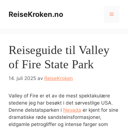
Hopp
til
ReiseKroken.no
Meny
innhold
Reiseguide til Valley
of Fire State Park
14. juli 2025
av
ReiseKroken
Valley of Fire er et av de mest spektakulære
stedene jeg har besøkt i det sørvestlige USA.
Denne delstatsparken i
Nevada
er kjent for sine
dramatiske røde sandsteinsformasjoner,
eldgamle petrogliffer og intense farger som