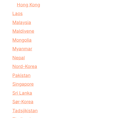
Hong Kong
Laos
Malaysia
Maldivene
Mongolia
Myanmar
Nepal
Nord-Korea
Pakistan
Singapore
Sri Lanka
Sør-Korea
Tadsjikistan