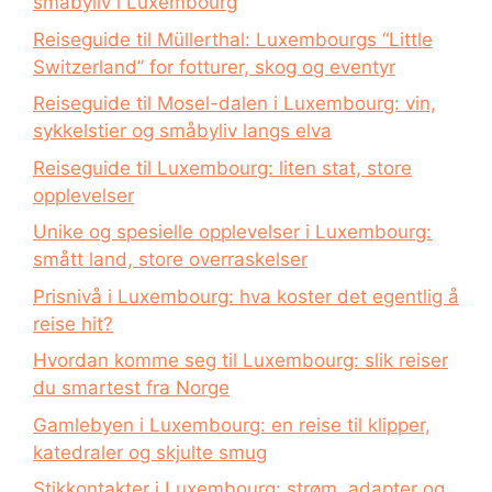
småbyliv i Luxembourg
Reiseguide til Müllerthal: Luxembourgs “Little
Switzerland” for fotturer, skog og eventyr
Reiseguide til Mosel-dalen i Luxembourg: vin,
sykkelstier og småbyliv langs elva
Reiseguide til Luxembourg: liten stat, store
opplevelser
Unike og spesielle opplevelser i Luxembourg:
smått land, store overraskelser
Prisnivå i Luxembourg: hva koster det egentlig å
reise hit?
Hvordan komme seg til Luxembourg: slik reiser
du smartest fra Norge
Gamlebyen i Luxembourg: en reise til klipper,
katedraler og skjulte smug
Stikkontakter i Luxembourg: strøm, adapter og