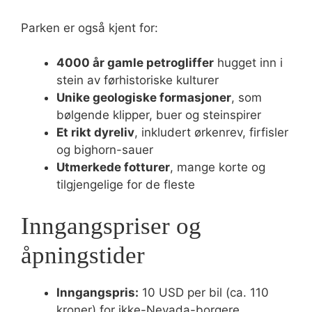
Parken er også kjent for:
4000 år gamle petrogliffer
hugget inn i
stein av førhistoriske kulturer
Unike geologiske formasjoner
, som
bølgende klipper, buer og steinspirer
Et rikt dyreliv
, inkludert ørkenrev, firfisler
og bighorn-sauer
Utmerkede fotturer
, mange korte og
tilgjengelige for de fleste
Inngangspriser og
åpningstider
Inngangspris:
10 USD per bil (ca. 110
kroner) for ikke-Nevada-borgere