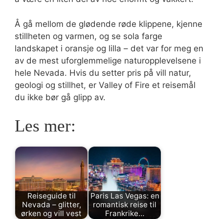
Å gå mellom de glødende røde klippene, kjenne
stillheten og varmen, og se sola farge
landskapet i oransje og lilla – det var for meg en
av de mest uforglemmelige naturopplevelsene i
hele Nevada. Hvis du setter pris på vill natur,
geologi og stillhet, er Valley of Fire et reisemål
du ikke bør gå glipp av.
Les mer:
Reiseguide til
Paris Las Vegas: en
Nevada – glitter,
romantisk reise til
ørken og vill vest
Frankrike…