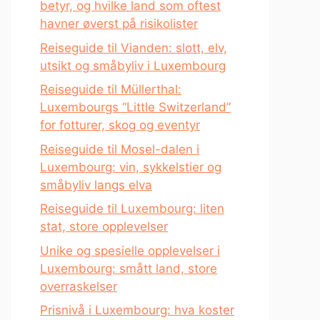
betyr, og hvilke land som oftest
havner øverst på risikolister
Reiseguide til Vianden: slott, elv,
utsikt og småbyliv i Luxembourg
Reiseguide til Müllerthal:
Luxembourgs “Little Switzerland”
for fotturer, skog og eventyr
Reiseguide til Mosel-dalen i
Luxembourg: vin, sykkelstier og
småbyliv langs elva
Reiseguide til Luxembourg: liten
stat, store opplevelser
Unike og spesielle opplevelser i
Luxembourg: smått land, store
overraskelser
Prisnivå i Luxembourg: hva koster