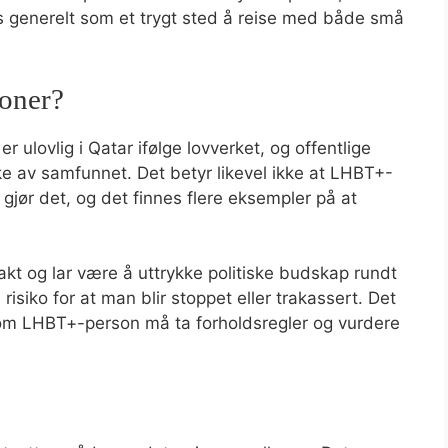
es generelt som et trygt sted å reise med både små
soner?
r ulovlig i Qatar ifølge lovverket, og offentlige
ke av samfunnet. Det betyr likevel ikke at LHBT+-
jør det, og det finnes flere eksempler på at
akt og lar være å uttrykke politiske budskap rundt
e risiko for at man blir stoppet eller trakassert. Det
 som LHBT+-person må ta forholdsregler og vurdere