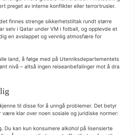
 preget av interne konflikter eller terrortrusler.
t finnes strenge sikkerhetstiltak rundt større
r selv i Qatar under VM i fotball, og opplevde et
idig en avslappet og vennlig atmosfære for
 alle land, å følge med på Utenriksdepartementets
rønt nivå – altså ingen reiseanbefalinger mot å dra
lig
 kjenne til disse for å unngå problemer. Det betyr
ør være klar over noen sosiale og juridiske normer:
ig. Du kan kun konsumere alkohol på lisensierte