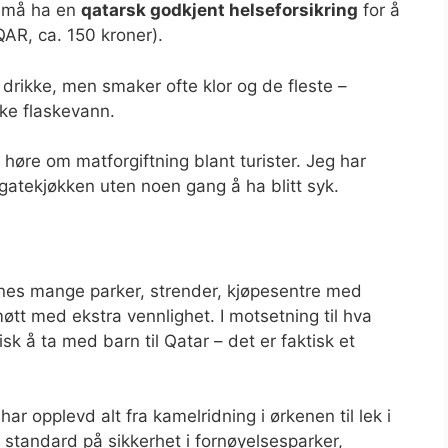
å må ha en
qatarsk godkjent helseforsikring
for å
AR, ca. 150 kroner).
å drikke, men smaker ofte klor og de fleste –
kke flaskevann.
høre om matforgiftning blant turister. Jeg har
gatekjøkken uten noen gang å ha blitt syk.
innes mange parker, strender, kjøpesentre med
øtt med ekstra vennlighet. I motsetning til hva
sk å ta med barn til Qatar – det er faktisk et
har opplevd alt fra kamelridning i ørkenen til lek i
y standard på sikkerhet i fornøyelsesparker,