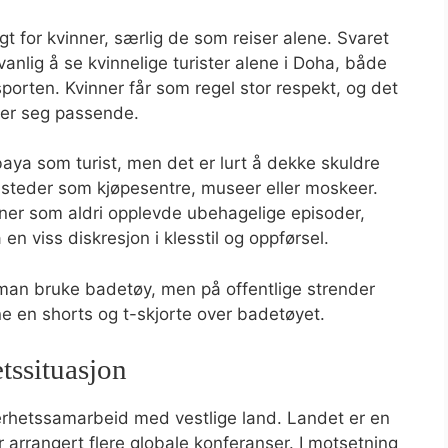
gt for kvinner, særlig de som reiser alene. Svaret
anlig å se kvinnelige turister alene i Doha, både
nsporten. Kvinner får som regel stor respekt, og det
ler seg passende.
baya som turist, men det er lurt å dekke skuldre
e steder som kjøpesentre, museer eller moskeer.
ner som aldri opplevde ubehagelige episoder,
 en viss diskresjon i klesstil og oppførsel.
n man bruke badetøy, men på offentlige strender
 en shorts og t-skjorte over badetøyet.
etssituasjon
ikkerhetssamarbeid med vestlige land. Landet er en
ar arrangert flere globale konferanser. I motsetning