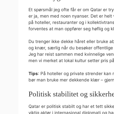
Et spørsmål jeg ofte får er om Qatar er try
er ja, men med noen nyanser. Det er helt v
på hoteller, restauranter og i kollektivtra
forventes at man oppfører seg høflig og k
Du trenger ikke dekke håret eller bruke a
og knær, særlig når du besøker offentlig
Jeg har reist sammen med kvinnelige ven
men vi merket at lokal kultur setter pris på
Tips
: På hoteller og private strender ka
bør man bruke mer dekkende klær – gjerne
Politisk stabilitet og sikkerh
Qatar er politisk stabilt og har et tett s
viktig aktør i internasjonal diplomati og h