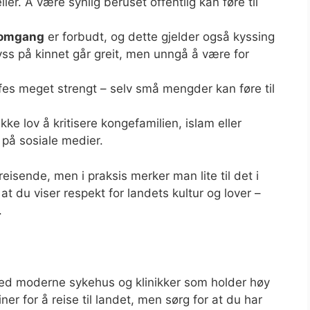
ller. Å være synlig beruset offentlig kan føre til
l omgang
er forbudt, og dette gjelder også kyssing
yss på kinnet går greit, men unngå å være for
ffes meget strengt – selv små mengder kan føre til
kke lov å kritisere kongefamilien, islam eller
e på sosiale medier.
eisende, men i praksis merker man lite til det i
t du viser respekt for landets kultur og lover –
.
med moderne sykehus og klinikker som holder høy
er for å reise til landet, men sørg for at du har