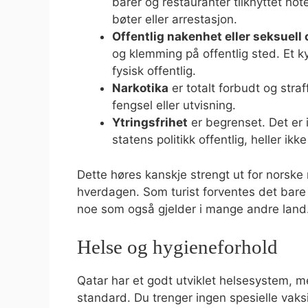
barer og restauranter tilknyttet hote
bøter eller arrestasjon.
Offentlig nakenhet eller seksuel
og klemming på offentlig sted. Et k
fysisk offentlig.
Narkotika
er totalt forbudt og stra
fengsel eller utvisning.
Ytringsfrihet
er begrenset. Det er i
statens politikk offentlig, heller ikk
Dette høres kanskje strengt ut for norske r
hverdagen. Som turist forventes det bare a
noe som også gjelder i mange andre land
Helse og hygieneforhold
Qatar har et godt utviklet helsesystem, 
standard. Du trenger ingen spesielle vaksin