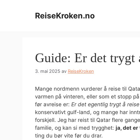
Hopp
til
ReiseKroken.no
innhold
Guide: Er det trygt 
3. mai 2025
av
ReiseKroken
Mange nordmenn vurderer å reise til Qatar
varmen på vinteren, eller som et stopp på
før avreise er:
Er det egentlig trygt å reise
konservativt gulf-land, og mange har inntry
forskjell. Jeg har reist til Qatar flere g
familie, og kan si med trygghet:
ja, det er
ting du bør vite før du drar.