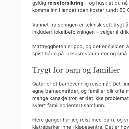
gyldig
reiseforsikring
– og husk at du n
komme inn i landet (den koster rundt 50 Q
Vannet fra springen er teknisk sett trygt 
inkludert lokalbefolkningen – velger å dri
Mattryggheten er god, og det er sjelden å 
spist både på luksusrestauranter og små 
Trygt for barn og familier
Qatar er et barnevennlig reisemål. Det f
egne barneområder, og familier blir ofte m
mange kanskje tror, er det ikke problemati
svært familieorientert samfunn.
Flere ganger har jeg reist med barn, og vi 
klatreparker inne i kjøpesentre. Det er hø