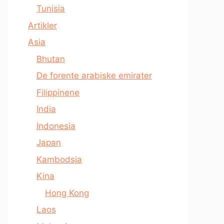
Tunisia
Artikler
Asia
Bhutan
De forente arabiske emirater
Filippinene
India
Indonesia
Japan
Kambodsja
Kina
Hong Kong
Laos