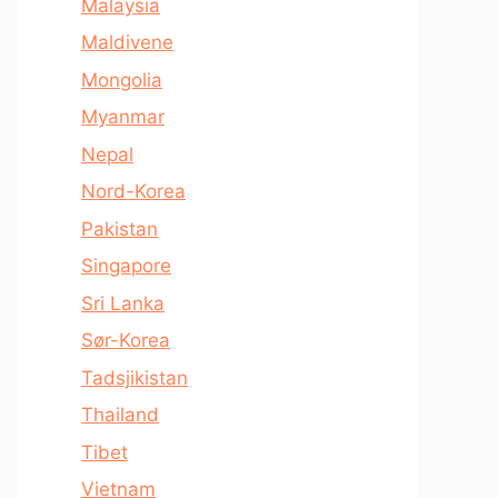
Malaysia
Maldivene
Mongolia
Myanmar
Nepal
Nord-Korea
Pakistan
Singapore
Sri Lanka
Sør-Korea
Tadsjikistan
Thailand
Tibet
Vietnam