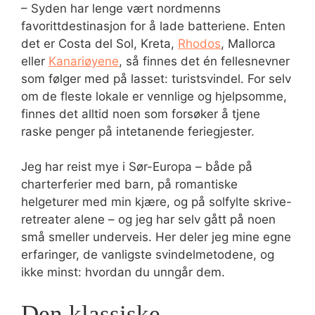
– Syden har lenge vært nordmenns
favorittdestinasjon for å lade batteriene. Enten
det er Costa del Sol, Kreta,
Rhodos
, Mallorca
eller
Kanariøyene
, så finnes det én fellesnevner
som følger med på lasset: turistsvindel. For selv
om de fleste lokale er vennlige og hjelpsomme,
finnes det alltid noen som forsøker å tjene
raske penger på intetanende feriegjester.
Jeg har reist mye i Sør-Europa – både på
charterferier med barn, på romantiske
helgeturer med min kjære, og på solfylte skrive-
retreater alene – og jeg har selv gått på noen
små smeller underveis. Her deler jeg mine egne
erfaringer, de vanligste svindelmetodene, og
ikke minst: hvordan du unngår dem.
Den klassiske