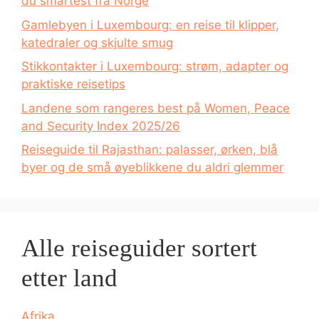
du smartest fra Norge
Gamlebyen i Luxembourg: en reise til klipper,
katedraler og skjulte smug
Stikkontakter i Luxembourg: strøm, adapter og
praktiske reisetips
Landene som rangeres best på Women, Peace
and Security Index 2025/26
Reiseguide til Rajasthan: palasser, ørken, blå
byer og de små øyeblikkene du aldri glemmer
Alle reiseguider sortert
etter land
Afrika