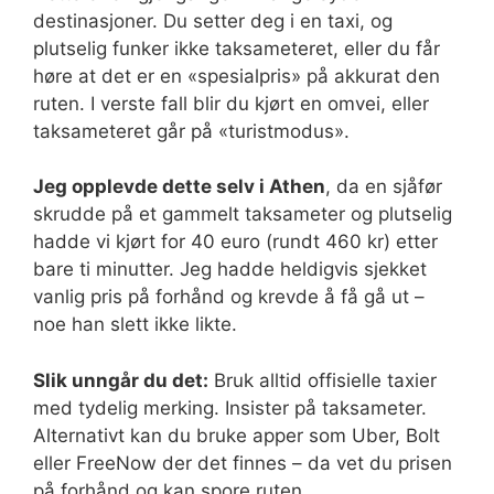
destinasjoner. Du setter deg i en taxi, og
plutselig funker ikke taksameteret, eller du får
høre at det er en «spesialpris» på akkurat den
ruten. I verste fall blir du kjørt en omvei, eller
taksameteret går på «turistmodus».
Jeg opplevde dette selv i Athen
, da en sjåfør
skrudde på et gammelt taksameter og plutselig
hadde vi kjørt for 40 euro (rundt 460 kr) etter
bare ti minutter. Jeg hadde heldigvis sjekket
vanlig pris på forhånd og krevde å få gå ut –
noe han slett ikke likte.
Slik unngår du det:
Bruk alltid offisielle taxier
med tydelig merking. Insister på taksameter.
Alternativt kan du bruke apper som Uber, Bolt
eller FreeNow der det finnes – da vet du prisen
på forhånd og kan spore ruten.