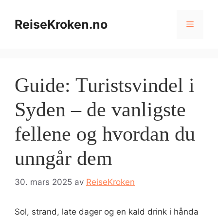
Hopp
til
ReiseKroken.no
Meny
innhold
Guide: Turistsvindel i
Syden – de vanligste
fellene og hvordan du
unngår dem
30. mars 2025
av
ReiseKroken
Sol, strand, late dager og en kald drink i hånda