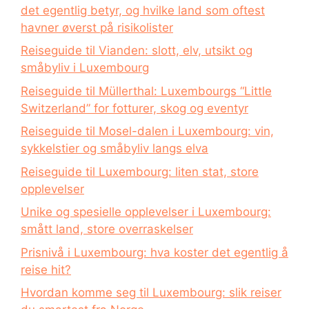
det egentlig betyr, og hvilke land som oftest
havner øverst på risikolister
Reiseguide til Vianden: slott, elv, utsikt og
småbyliv i Luxembourg
Reiseguide til Müllerthal: Luxembourgs “Little
Switzerland” for fotturer, skog og eventyr
Reiseguide til Mosel-dalen i Luxembourg: vin,
sykkelstier og småbyliv langs elva
Reiseguide til Luxembourg: liten stat, store
opplevelser
Unike og spesielle opplevelser i Luxembourg:
smått land, store overraskelser
Prisnivå i Luxembourg: hva koster det egentlig å
reise hit?
Hvordan komme seg til Luxembourg: slik reiser