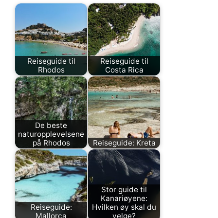
Reiseguide til
Reiseguide til
Rhodos
Costa Rica
De beste
naturopplevelsene
på Rhodos
Reiseguide: Kreta
Stor guide til
Kanariøyene:
Reiseguide:
Hvilken øy skal du
Mallorca
velge?