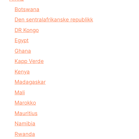
Botswana
Den sentralafrikanske republikk
DR Kongo
Egypt
Ghana
Kapp Verde
Kenya
Madagaskar
Mali
Marokko
Mauritius
Namibia
Rwanda