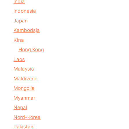
India
Indonesia
Japan
Kambodsja
Kina
Hong Kong
Laos
Malaysia
Maldivene
Mongolia
Myanmar
Nepal
Nord-Korea
Pakistan