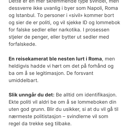
Dette er en mer skremmende type svindel, men
dessverre ikke uvanlig i byer som Napoli, Roma
og Istanbul. To personer i «sivil» kommer bort
og sier de er politi, og vil sjekke ID og lommebok
for falske sedler eller narkotika. I prosessen
stjeler de penger, eller bytter ut sedler med
forfalskede.
En reisekamerat ble nesten lurt i Roma
, men
heldigvis hadde vi hørt om det på forhånd og
ba om å se legitimasjon. De forsvant
umiddelbart.
Slik unngår du det:
Be alltid om identifikasjon.
Ekte politi vil aldri be om å se lommeboken din
uten god grunn. Blir du usikker, si at du vil gå til
nærmeste politistasjon – svindlerne vil som
regel da trekke seg tilbake.