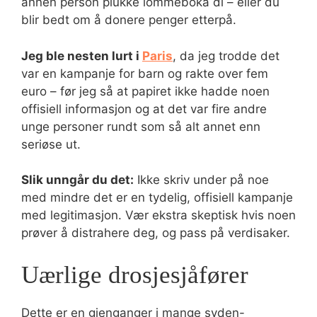
annen person plukke lommeboka di – eller du
blir bedt om å donere penger etterpå.
Jeg ble nesten lurt i
Paris
, da jeg trodde det
var en kampanje for barn og rakte over fem
euro – før jeg så at papiret ikke hadde noen
offisiell informasjon og at det var fire andre
unge personer rundt som så alt annet enn
seriøse ut.
Slik unngår du det:
Ikke skriv under på noe
med mindre det er en tydelig, offisiell kampanje
med legitimasjon. Vær ekstra skeptisk hvis noen
prøver å distrahere deg, og pass på verdisaker.
Uærlige drosjesjåfører
Dette er en gjenganger i mange syden-