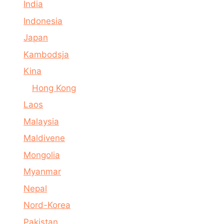
India
Indonesia
Japan
Kambodsja
Kina
Hong Kong
Laos
Malaysia
Maldivene
Mongolia
Myanmar
Nepal
Nord-Korea
Pakistan