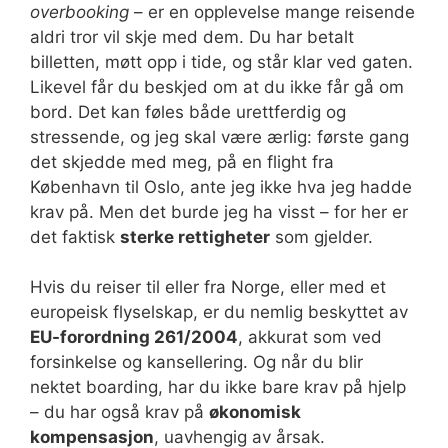
overbooking
– er en opplevelse mange reisende
aldri tror vil skje med dem. Du har betalt
billetten, møtt opp i tide, og står klar ved gaten.
Likevel får du beskjed om at du ikke får gå om
bord. Det kan føles både urettferdig og
stressende, og jeg skal være ærlig: første gang
det skjedde med meg, på en flight fra
København til Oslo, ante jeg ikke hva jeg hadde
krav på. Men det burde jeg ha visst – for her er
det faktisk
sterke rettigheter
som gjelder.
Hvis du reiser til eller fra Norge, eller med et
europeisk flyselskap, er du nemlig beskyttet av
EU-forordning 261/2004
, akkurat som ved
forsinkelse og kansellering. Og når du blir
nektet boarding, har du ikke bare krav på hjelp
– du har også krav på
økonomisk
kompensasjon
, uavhengig av årsak.