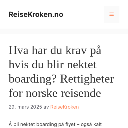
Hopp
til
ReiseKroken.no
Meny
innhold
Hva har du krav på
hvis du blir nektet
boarding? Rettigheter
for norske reisende
29. mars 2025
av
ReiseKroken
Å bli nektet boarding på flyet – også kalt