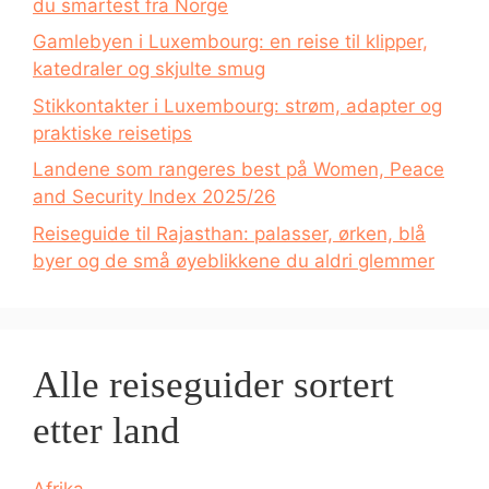
du smartest fra Norge
Gamlebyen i Luxembourg: en reise til klipper,
katedraler og skjulte smug
Stikkontakter i Luxembourg: strøm, adapter og
praktiske reisetips
Landene som rangeres best på Women, Peace
and Security Index 2025/26
Reiseguide til Rajasthan: palasser, ørken, blå
byer og de små øyeblikkene du aldri glemmer
Alle reiseguider sortert
etter land
Afrika