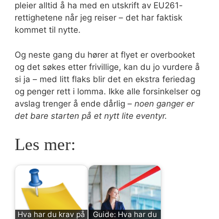
pleier alltid å ha med en utskrift av EU261-
rettighetene når jeg reiser – det har faktisk
kommet til nytte.
Og neste gang du hører at flyet er overbooket
og det søkes etter frivillige, kan du jo vurdere å
si ja – med litt flaks blir det en ekstra feriedag
og penger rett i lomma. Ikke alle forsinkelser og
avslag trenger å ende dårlig –
noen ganger er
det bare starten på et nytt lite eventyr.
Les mer:
Hva har du krav på
Guide: Hva har du