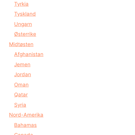
Tyrkia
Tyskland
Ungarn
Østerrike
Midtøsten
Afghanistan
Jemen
Jordan
Oman
Qatar
Syria
Nord-Amerika
Bahamas