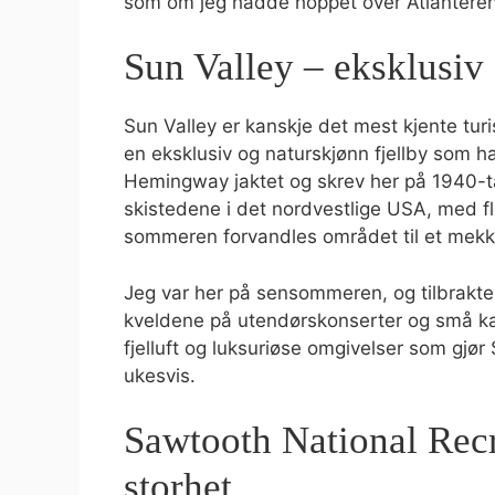
som om jeg hadde hoppet over Atlanteren
Sun Valley – eksklusiv f
Sun Valley er kanskje det mest kjente tur
en eksklusiv og naturskjønn fjellby som ha
Hemingway jaktet og skrev her på 1940-ta
skistedene i det nordvestlige USA, med fl
sommeren forvandles området til et mekka f
Jeg var her på sensommeren, og tilbrakte
kveldene på utendørskonserter og små ka
fjelluft og luksuriøse omgivelser som gjør 
ukesvis.
Sawtooth National Recr
storhet