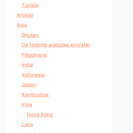
Tunisia
Artikler
Asia
Bhutan
De forente arabiske emirater
Filippinene
India
Indonesia
Japan
Kambodsja
Kina
Hong Kong
Laos