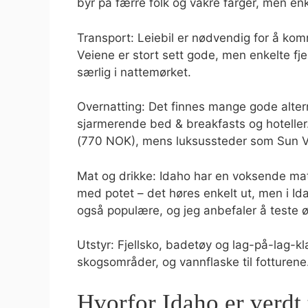
byr på færre folk og vakre farger, men enk
Transport: Leiebil er nødvendig for å kom
Veiene er stort sett gode, men enkelte fje
særlig i nattemørket.
Overnatting: Det finnes mange gode altern
sjarmerende bed & breakfasts og hoteller.
(770 NOK), mens luksussteder som Sun Va
Mat og drikke: Idaho har en voksende mat
med potet – det høres enkelt ut, men i Ida
også populære, og jeg anbefaler å teste ø
Utstyr: Fjellsko, badetøy og lag-på-lag-k
skogsområder, og vannflaske til fotturene
Hvorfor Idaho er verdt 