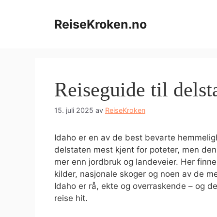
Hopp
til
ReiseKroken.no
innhold
Reiseguide til delst
15. juli 2025
av
ReiseKroken
Idaho er en av de best bevarte hemmelig
delstaten mest kjent for poteter, men den
mer enn jordbruk og landeveier. Her finner
kilder, nasjonale skoger og noen av de 
Idaho er rå, ekte og overraskende – og d
reise hit.