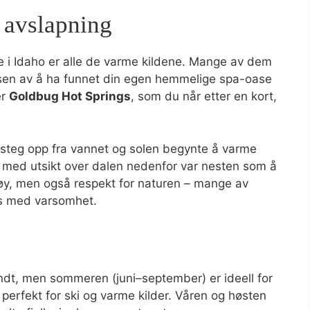
g avslapning
e i Idaho er alle de varme kildene. Mange av dem
lelsen av å ha funnet din egen hemmelige spa-oase
er
Goldbug Hot Springs
, som du når etter en kort,
 steg opp fra vannet og solen begynte å varme
g med utsikt over dalen nedenfor var nesten som å
øy, men også respekt for naturen – mange av
es med varsomhet.
undt, men sommeren (juni–september) er ideell for
er perfekt for ski og varme kilder. Våren og høsten