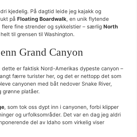
aldri kjedelig. På dagtid leide jeg kajakk og
rukt på
Floating Boardwalk
, en unik flytende
lere fine strender og sykkelstier – særlig
North
helt til grensen til Washington.
 enn Grand Canyon
 dette er faktisk Nord-Amerikas dypeste canyon –
angt færre turister her, og det er nettopp det som
ppleve canyonen med båt nedover Snake River,
og grønne platåer.
ge
, som tok oss dypt inn i canyonen, forbi klipper
ninger og urfolksområder. Det var en dag jeg aldri
imponerende del av Idaho som virkelig viser