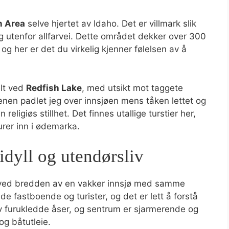
n Area
selve hjertet av Idaho. Det er villmark slik
 og utenfor allfarvei. Dette området dekker over 300
og her er det du virkelig kjenner følelsen av å
elt ved
Redfish Lake
, med utsikt mot taggete
genen padlet jeg over innsjøen mens tåken lettet og
religiøs stillhet. Det finnes utallige turstier her,
turer inn i ødemarka.
idyll og utendørsliv
 ved bredden av en vakker innsjø med samme
e fastboende og turister, og det er lett å forstå
av furukledde åser, og sentrum er sjarmerende og
og båtutleie.