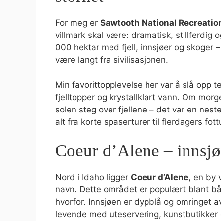
For meg er
Sawtooth National Recreatio
villmark skal være: dramatisk, stillferdig
000 hektar med fjell, innsjøer og skoger – 
være langt fra sivilisasjonen.
Min favorittopplevelse her var å slå opp t
fjelltopper og krystallklart vann. Om mor
solen steg over fjellene – det var en nesten 
alt fra korte spaserturer til flerdagers fot
Coeur d’Alene – innsjø
Nord i Idaho ligger
Coeur d’Alene
, en by
navn. Dette området er populært blant båd
hvorfor. Innsjøen er dypblå og omringet 
levende med uteservering, kunstbutikker 