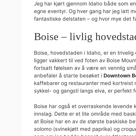
Jeg har kjørt gjennom Idaho både som en 
egne eventyr. Og hver gang har jeg latt m
fantastiske delstaten – og hvor mye det fa
Boise – livlig hovedst
Boise, hovedstaden i Idaho, er en triveli
ligger vakkert til ved foten av Boise Mou
fortsatt følelsen av å være en vennlig sm
anbefaler å starte besøket i
Downtown B
kaffebarer og restauranter med kortreist
sykkel- og gangsti langs elva, er perfekt 
Boise har også et overraskende levende k
innslag. Dette er et lite område med bas
at Boise har en av de største baskiske be
solomo
(svinekjøtt med paprika) og
croqu