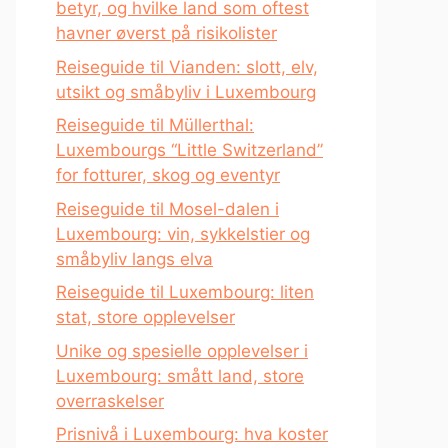
betyr, og hvilke land som oftest
havner øverst på risikolister
Reiseguide til Vianden: slott, elv,
utsikt og småbyliv i Luxembourg
Reiseguide til Müllerthal:
Luxembourgs “Little Switzerland”
for fotturer, skog og eventyr
Reiseguide til Mosel-dalen i
Luxembourg: vin, sykkelstier og
småbyliv langs elva
Reiseguide til Luxembourg: liten
stat, store opplevelser
Unike og spesielle opplevelser i
Luxembourg: smått land, store
overraskelser
Prisnivå i Luxembourg: hva koster