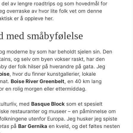
del av lengre roadtrips og som hovedmål for
eg overraske av hvor lite folk vet om denne
ktisk er å oppleve her.
ad med småbyfølelse
g og moderne by som har beholdt sjelen sin. Den
ntains, og selv om byen vokser raskt, har den
åby der folk hilser på hverandre på gata. Jeg
oise
, hvor du finner kunstgallerier, lokale
 mat.
Boise River Greenbelt
, en 40 km lang
for en rolig morgen eller ettermiddag.
ulturliv, med
Basque Block
som et spesielt
kiske restauranter og museer – en påminnelse om
folkningene utenfor Europa. Jeg husker jeg spiste
etas
på
Bar Gernika
en kveld, og det føltes nesten