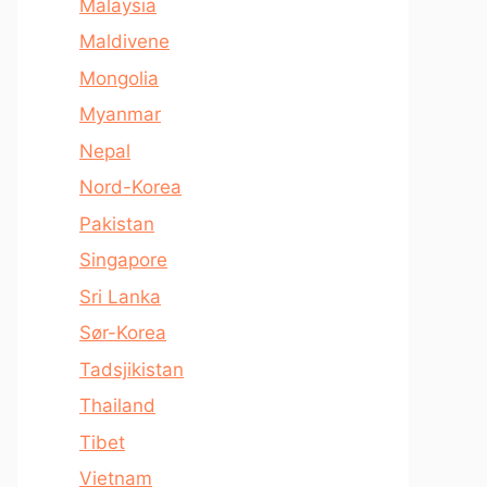
Malaysia
Maldivene
Mongolia
Myanmar
Nepal
Nord-Korea
Pakistan
Singapore
Sri Lanka
Sør-Korea
Tadsjikistan
Thailand
Tibet
Vietnam