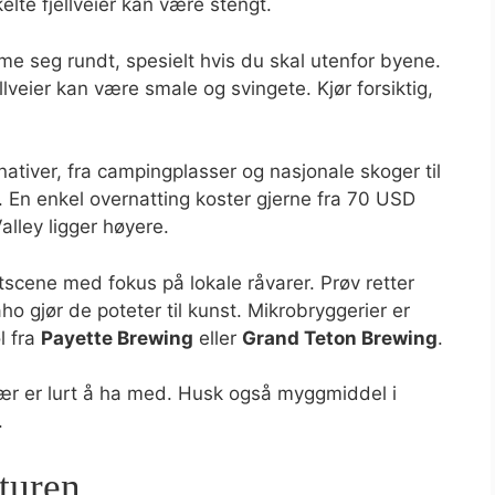
elte fjellveier kan være stengt.
me seg rundt, spesielt hvis du skal utenfor byene.
llveier kan være smale og svingete. Kjør forsiktig,
ativer, fra campingplasser og nasjonale skoger til
 En enkel overnatting koster gjerne fra 70 USD
lley ligger høyere.
scene med fokus på lokale råvarer. Prøv retter
ho gjør de poteter til kunst. Mikrobryggerier er
l fra
Payette Brewing
eller
Grand Teton Brewing
.
lær er lurt å ha med. Husk også myggmiddel i
.
turen