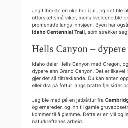
Jeg tilbrakte en uke her i juli, og det ble 
utforsket små viker, mens kveldene ble b
promenade langs innsjøen. Byen har også f
Idaho Centennial Trail
, som strekker seg 
Hells Canyon – dypere
Idaho deler Hells Canyon med Oregon, og
dypere enn Grand Canyon. Det er likevel l
gjør det så tiltrekkende. Du kan enten o
eller dra på fottur langs bratte fjellsider 
Jeg ble med på en jetbåttur fra
Cambrid
og ørnereder, og inn til gamle gruveboset
kommer til å glemme. Dette er en vill og 
naturkreftenes arbeid.