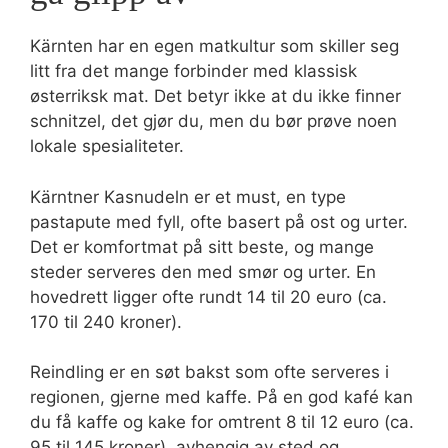
Kärnten har en egen matkultur som skiller seg
litt fra det mange forbinder med klassisk
østerriksk mat. Det betyr ikke at du ikke finner
schnitzel, det gjør du, men du bør prøve noen
lokale spesialiteter.
Kärntner Kasnudeln er et must, en type
pastapute med fyll, ofte basert på ost og urter.
Det er komfortmat på sitt beste, og mange
steder serveres den med smør og urter. En
hovedrett ligger ofte rundt 14 til 20 euro (ca.
170 til 240 kroner).
Reindling er en søt bakst som ofte serveres i
regionen, gjerne med kaffe. På en god kafé kan
du få kaffe og kake for omtrent 8 til 12 euro (ca.
95 til 145 kroner), avhengig av sted og