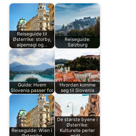
Reiseguide til
Østerrike: storby,
Reiseguide:
alpemagi og…
Salzburg
Guide: Hvem
Hvordan komme
Slovenia passer for
seg til Slovenia
De største byene i
Østerrike:
Reiseguide: Wien i
Kulturelle perler
Østerrike
midt…