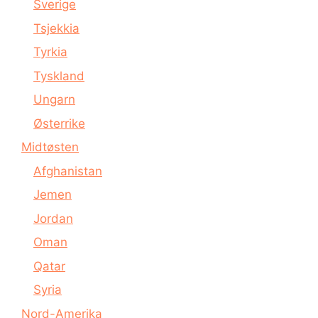
Sverige
Tsjekkia
Tyrkia
Tyskland
Ungarn
Østerrike
Midtøsten
Afghanistan
Jemen
Jordan
Oman
Qatar
Syria
Nord-Amerika