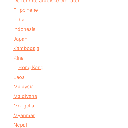
De forente arabiske emirater
Filippinene
India
Indonesia
Japan
Kambodsja
Kina
Hong Kong
Laos
Malaysia
Maldivene
Mongolia
Myanmar
Nepal