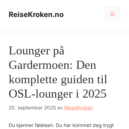
Hopp
til
ReiseKroken.no
Meny
innhold
Lounger på
Gardermoen: Den
komplette guiden til
OSL-lounger i 2025
20. september 2025
av
ReiseKroken
Du kjenner følelsen. Du har kommet deg trygt