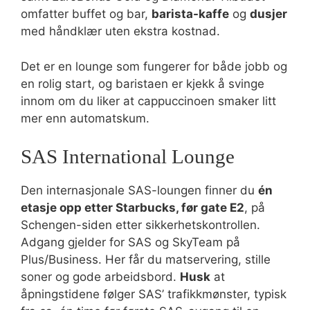
omfatter buffet og bar,
barista-kaffe
og
dusjer
med håndklær uten ekstra kostnad.
Det er en lounge som fungerer for både jobb og
en rolig start, og baristaen er kjekk å svinge
innom om du liker at cappuccinoen smaker litt
mer enn automatskum.
SAS International Lounge
Den internasjonale SAS-loungen finner du
én
etasje opp etter Starbucks, før gate E2
, på
Schengen-siden etter sikkerhetskontrollen.
Adgang gjelder for SAS og SkyTeam på
Plus/Business. Her får du matservering, stille
soner og gode arbeidsbord.
Husk
at
åpningstidene følger SAS’ trafikkmønster, typisk