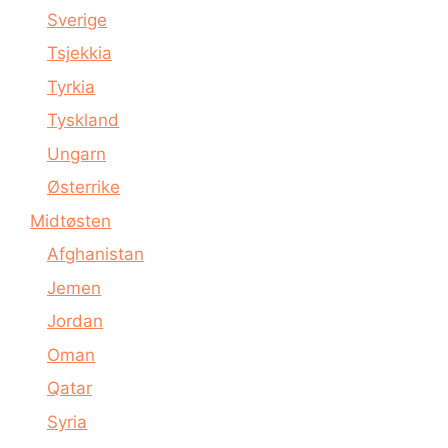
Sverige
Tsjekkia
Tyrkia
Tyskland
Ungarn
Østerrike
Midtøsten
Afghanistan
Jemen
Jordan
Oman
Qatar
Syria