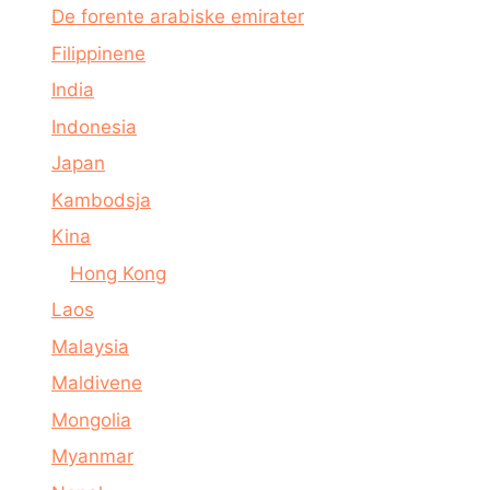
De forente arabiske emirater
Filippinene
India
Indonesia
Japan
Kambodsja
Kina
Hong Kong
Laos
Malaysia
Maldivene
Mongolia
Myanmar