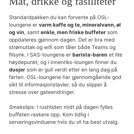
Mat, drikke og fasiliteter
Standardpakken du kan forvente på OSL-
loungene er
varm kaffe og te, mineralvann, øl
og vin
, samt
enkle, men friske buffeter
som
oppdateres gjennom dagen. Det er bra med
strømuttak og wifi som tåler både Teams og
filsynk. I SAS-loungene er
barista-baren
et lite
høydepunkt, og i innenriks-loungen finner du
dusjer
som er gull verdt etter en lang dag på
farten. OSL-loungene har gjennomgående god
sikt til informasjonstavler, så du slipper å
stresse over gateendringer.
Smakstips:
I rushtiden midt på dagen fylles
buffeten raskere opp. Kom tidlig i
serveringsvinduene hvis du vil ha best utvalg.