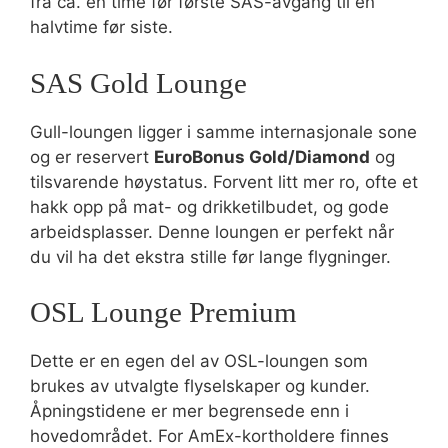
fra ca. én time før første SAS-avgang til en
halvtime før siste.
SAS Gold Lounge
Gull-loungen ligger i samme internasjonale sone
og er reservert
EuroBonus Gold/Diamond
og
tilsvarende høystatus. Forvent litt mer ro, ofte et
hakk opp på mat- og drikketilbudet, og gode
arbeidsplasser. Denne loungen er perfekt når
du vil ha det ekstra stille før lange flygninger.
OSL Lounge Premium
Dette er en egen del av OSL-loungen som
brukes av utvalgte flyselskaper og kunder.
Åpningstidene er mer begrensede enn i
hovedområdet. For AmEx-kortholdere finnes