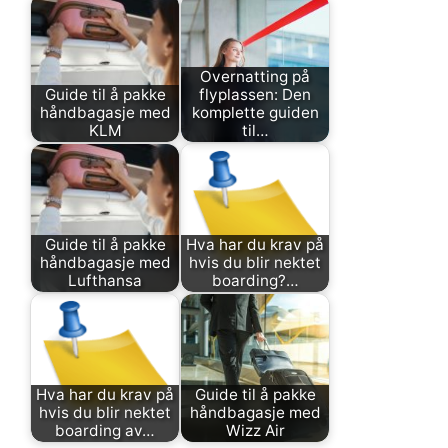
Overnatting på
Guide til å pakke
flyplassen: Den
håndbagasje med
komplette guiden
KLM
til…
Guide til å pakke
Hva har du krav på
håndbagasje med
hvis du blir nektet
Lufthansa
boarding?…
Hva har du krav på
Guide til å pakke
hvis du blir nektet
håndbagasje med
boarding av…
Wizz Air