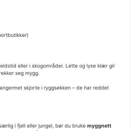
portbutikker)
veldstid eller i skogområder. Lette og lyse klær gir
trekker seg mygg.
 langermet skjorte i ryggsekken – de har reddet
rlig i fjell eller jungel, bør du bruke
myggnett