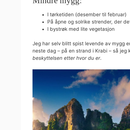
Mindre mygg:
I tørketiden (desember til februar)
På åpne og solrike strender, der det
I bystrøk med lite vegetasjon
Jeg har selv blitt spist levende av mygg e
neste dag – på en strand i Krabi – så jeg
beskyttelsen etter hvor du er
.