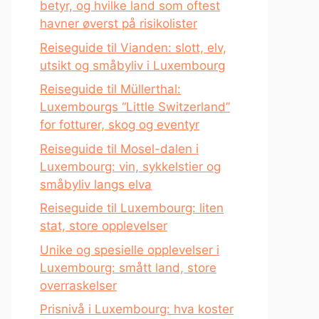
betyr, og hvilke land som oftest
havner øverst på risikolister
Reiseguide til Vianden: slott, elv,
utsikt og småbyliv i Luxembourg
Reiseguide til Müllerthal:
Luxembourgs “Little Switzerland”
for fotturer, skog og eventyr
Reiseguide til Mosel-dalen i
Luxembourg: vin, sykkelstier og
småbyliv langs elva
Reiseguide til Luxembourg: liten
stat, store opplevelser
Unike og spesielle opplevelser i
Luxembourg: smått land, store
overraskelser
Prisnivå i Luxembourg: hva koster