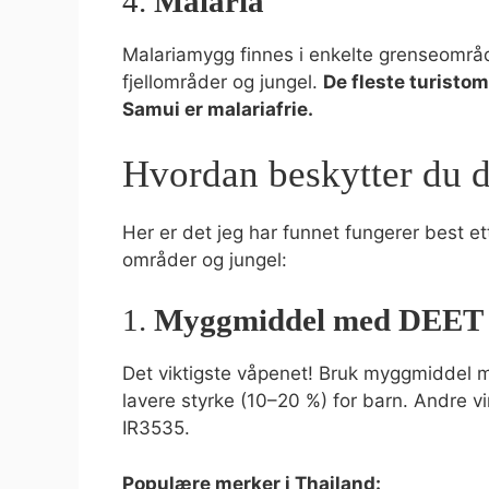
4.
Malaria
Malariamygg finnes i enkelte grenseomr
fjellområder og jungel.
De fleste turisto
Samui er malariafrie.
Hvordan beskytter du d
Her er det jeg har funnet fungerer best et
områder og jungel:
1.
Myggmiddel med DEET
Det viktigste våpenet! Bruk myggmiddel
lavere styrke (10–20 %) for barn. Andre v
IR3535.
Populære merker i Thailand: