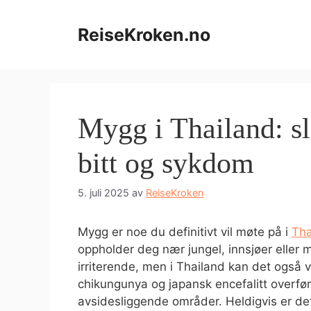
Hopp
til
ReiseKroken.no
innhold
Mygg i Thailand: sl
bitt og sykdom
5. juli 2025
av
ReiseKroken
Mygg er noe du definitivt vil møte på i
Tha
oppholder deg nær jungel, innsjøer elle
irriterende, men i Thailand kan det ogs
chikungunya og japansk encefalitt overføres
avsidesliggende områder. Heldigvis er det