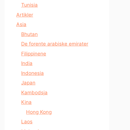
Tunisia
Artikler
Asia
Bhutan
De forente arabiske emirater
Filippinene
India
Indonesia
Japan
Kambodsja
Kina
Hong Kong
Laos