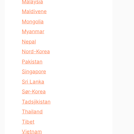
Malaysia
Maldivene
Mongolia
Myanmar
Nepal
Nord-Korea
Pakistan
Singapore
Sri Lanka
Sør-Korea
Tadsjikistan
Thailand
Tibet
Vietnam