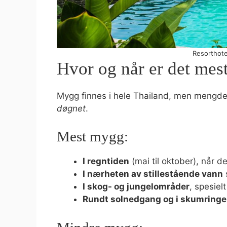
Resorthotel
Hvor og når er det me
Mygg finnes i hele Thailand, men mengden
døgnet
.
Mest mygg:
I regntiden
(mai til oktober), når de
I nærheten av stillestående vann
I skog- og jungelområder
, spesiel
Rundt solnedgang og i skumring