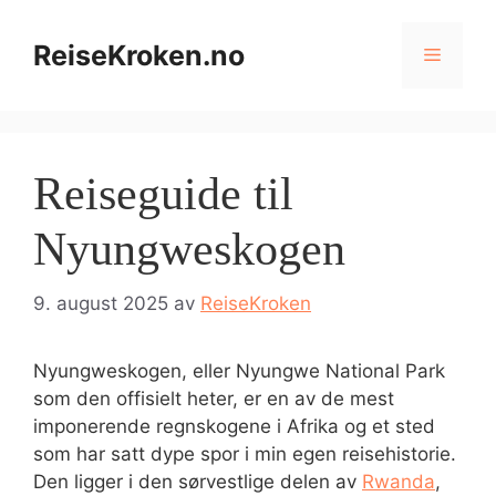
Hopp
til
ReiseKroken.no
Meny
innhold
Reiseguide til
Nyungweskogen
9. august 2025
av
ReiseKroken
Nyungweskogen, eller Nyungwe National Park
som den offisielt heter, er en av de mest
imponerende regnskogene i Afrika og et sted
som har satt dype spor i min egen reisehistorie.
Den ligger i den sørvestlige delen av
Rwanda
,