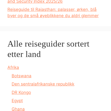
and Security Index 2025/26
Reiseguide til Rajasthan: palasser, ørken, blå
byer og de små øyeblikkene du aldri glemmer
Alle reiseguider sortert
etter land
Afrika
Botswana
Den sentralafrikanske republikk
DR Kongo
Egypt
Ghana