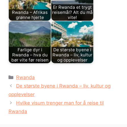
Er Rwanda et trygt
Rwanda – Afrikas
reisemål? Alt du må
grønne hjerte
vite!
Farlige dyr i
De største byene i
Rwanda – hva du
Rwanda – liv, kultur
bør vite før reisen
og opplevelser
Kategorier
Rwanda
De største byene i Rwanda – liv, kultur og
opplevelser
Hvilke visum trenger man for å reise til
Rwanda