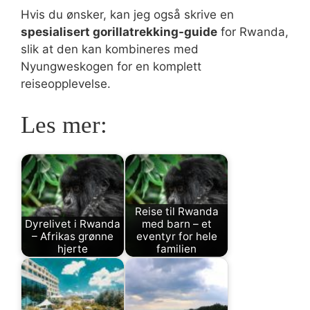
Hvis du ønsker, kan jeg også skrive en
spesialisert gorillatrekking-guide
for Rwanda,
slik at den kan kombineres med
Nyungweskogen for en komplett
reiseopplevelse.
Les mer:
Reise til Rwanda
Dyrelivet i Rwanda
med barn – et
– Afrikas grønne
eventyr for hele
hjerte
familien