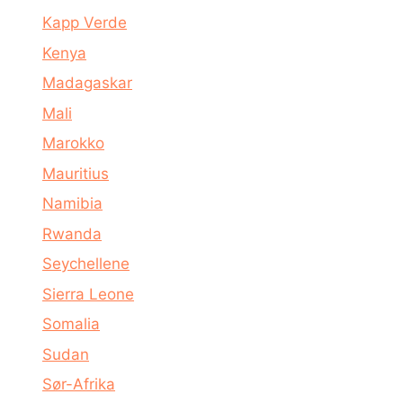
Kapp Verde
Kenya
Madagaskar
Mali
Marokko
Mauritius
Namibia
Rwanda
Seychellene
Sierra Leone
Somalia
Sudan
Sør-Afrika