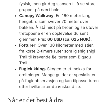
fysisk, men gir deg sjansen til å se store
grupper på nært hold.
Canopy Walkway
: En 160 meter lang
hengebro som svever 70 meter over
bakken. Å stå midt på broen og se utover
tretoppene er en opplevelse du sent
glemmer. Pris:
60 USD (ca. 625 NOK)
.
Fotturer
: Over 130 kilometer med stier,
fra korte 2-timers ruter som Igishigishigi
Trail til krevende fjellturer som Bigugu
Trail.
Fuglekikking
: Skogen er et mekka for
ornitologer. Mange guider er spesialister
på fugleobservasjon og kan tilpasse turen
etter hvilke arter du ønsker å se.
Når er det best å dra