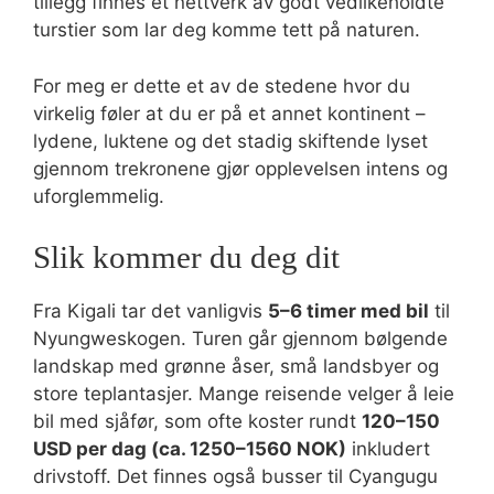
tillegg finnes et nettverk av godt vedlikeholdte
turstier som lar deg komme tett på naturen.
For meg er dette et av de stedene hvor du
virkelig føler at du er på et annet kontinent –
lydene, luktene og det stadig skiftende lyset
gjennom trekronene gjør opplevelsen intens og
uforglemmelig.
Slik kommer du deg dit
Fra Kigali tar det vanligvis
5–6 timer med bil
til
Nyungweskogen. Turen går gjennom bølgende
landskap med grønne åser, små landsbyer og
store teplantasjer. Mange reisende velger å leie
bil med sjåfør, som ofte koster rundt
120–150
USD per dag (ca. 1250–1560 NOK)
inkludert
drivstoff. Det finnes også busser til Cyangugu