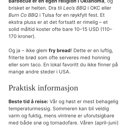
Barbecue er en egen religion i Oklahoma
, og
brisket er helten. Dra til
Leo’s BBQ
i OKC eller
Burn Co BBQ
i Tulsa for en røykfylt fest. Et
ekstra pluss er at det fortsatt er rimelig – et
solid måltid koster ofte bare 10–15 USD (110–
170 kroner).
Og ja – ikke glem
fry bread
! Dette er en luftig,
friterte brød som ofte serveres med honning
eller som taco. En lokal favoritt du ikke finner på
mange andre steder i USA.
Praktisk informasjon
Beste tid å reise:
Vår og høst er mest behagelig
temperaturmessig. Sommeren kan bli veldig
varm og fuktig, mens vintrene er uforutsigbare
med både snø og tornadofare. Våren (april–juni)