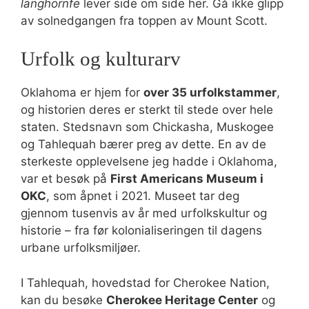
langhornfe
lever side om side her. Gå ikke glipp
av solnedgangen fra toppen av Mount Scott.
Urfolk og kulturarv
Oklahoma er hjem for
over 35 urfolkstammer
,
og historien deres er sterkt til stede over hele
staten. Stedsnavn som Chickasha, Muskogee
og Tahlequah bærer preg av dette. En av de
sterkeste opplevelsene jeg hadde i Oklahoma,
var et besøk på
First Americans Museum i
OKC
, som åpnet i 2021. Museet tar deg
gjennom tusenvis av år med urfolkskultur og
historie – fra før kolonialiseringen til dagens
urbane urfolksmiljøer.
I Tahlequah, hovedstad for Cherokee Nation,
kan du besøke
Cherokee Heritage Center
og