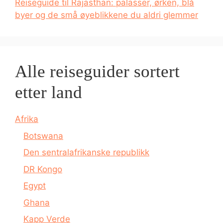
Reiseguide til Rajasthan: palasser, ørken, blå
byer og de små øyeblikkene du aldri glemmer
Alle reiseguider sortert
etter land
Afrika
Botswana
Den sentralafrikanske republikk
DR Kongo
Egypt
Ghana
Kapp Verde