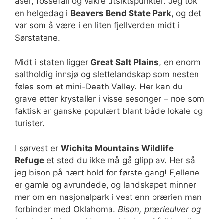
åser, fossefall og vakre utsiktspunkter. Jeg tok
en helgedag i
Beavers Bend State Park
, og det
var som å være i en liten fjellverden midt i
Sørstatene.
Midt i staten ligger
Great Salt Plains
, en enorm
saltholdig innsjø og slettelandskap som nesten
føles som et mini-Death Valley. Her kan du
grave etter krystaller i visse sesonger – noe som
faktisk er ganske populært blant både lokale og
turister.
I sørvest er
Wichita Mountains Wildlife
Refuge
et sted du ikke må gå glipp av. Her så
jeg bison på nært hold for første gang! Fjellene
er gamle og avrundede, og landskapet minner
mer om en nasjonalpark i vest enn prærien man
forbinder med Oklahoma.
Bison, prærieulver og