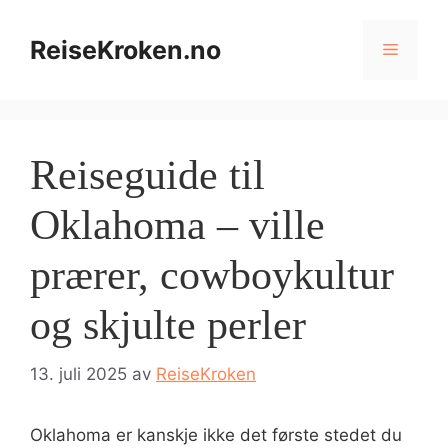
Hopp
til
ReiseKroken.no
Meny
innhold
Reiseguide til
Oklahoma – ville
prærer, cowboykultur
og skjulte perler
13. juli 2025
av
ReiseKroken
Oklahoma er kanskje ikke det første stedet du