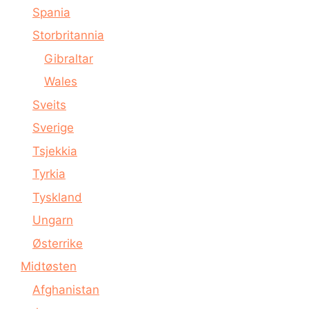
Spania
Storbritannia
Gibraltar
Wales
Sveits
Sverige
Tsjekkia
Tyrkia
Tyskland
Ungarn
Østerrike
Midtøsten
Afghanistan