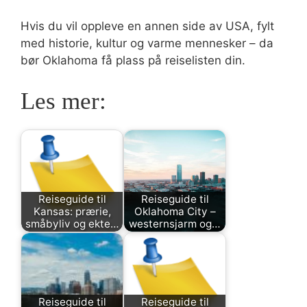
Hvis du vil oppleve en annen side av USA, fylt
med historie, kultur og varme mennesker – da
bør Oklahoma få plass på reiselisten din.
Les mer:
Reiseguide til
Reiseguide til
Kansas: prærie,
Oklahoma City –
småbyliv og ekte…
westernsjarm og…
Reiseguide til
Reiseguide til