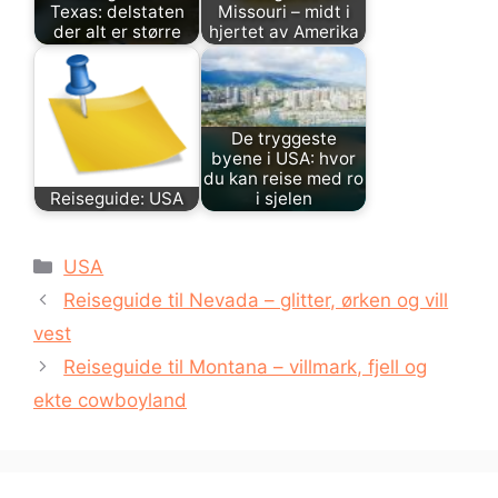
Texas: delstaten
Missouri – midt i
der alt er større
hjertet av Amerika
De tryggeste
byene i USA: hvor
du kan reise med ro
Reiseguide: USA
i sjelen
Kategorier
USA
Reiseguide til Nevada – glitter, ørken og vill
vest
Reiseguide til Montana – villmark, fjell og
ekte cowboyland