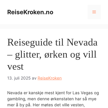
Hopp
til
ReiseKroken.no
Meny
innhold
Reiseguide til Nevada
– glitter, ørken og vill
vest
13. juli 2025
av
ReiseKroken
Nevada er kanskje mest kjent for Las Vegas og
gambling, men denne ørkenstaten har så mye
mer å by på. Her møtes det ville vesten,