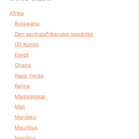
Afrika
Botswana
Den sentralafrikanske republikk
DR Kongo
Egypt
Ghana
Kapp Verde
Kenya
Madagaskar
Mali
Marokko
Mauritius
Namibia