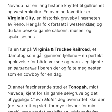
Nevada har en lang historie knyttet til gullrushet
og westernkultur. En av mine favoritter er
Virginia City
, en historisk gruveby i nærheten
av Reno. Her går folk fortsatt i westernklær, og
du kan besøke gamle saloons, museer og
spøkelseshus.
Ta en tur på
Virginia & Truckee Railroad
, et
damptog som går gjennom fjellene – en perfekt
opplevelse for både voksne og barn. Jeg kjøpte
en
sarsaparilla
i baren der og følte meg nesten
som en cowboy for en dag.
Et annet fascinerende sted er
Tonopah
, midt i
Nevada, kjent for sin gamle sølvgruve og det
uhyggelige
Clown Motel
. Jeg overnattet ikke der
(det var rett og slett for mye klovner for min
smak), men stedet har blitt en kultfavoritt for