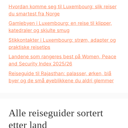
Hvordan komme seg til Luxembourg: slik reiser
du smartest fra Norge
Gamlebyen i Luxembourg: en reise til klipper,
katedraler og skjulte smug
Stikkontakter i Luxembourg: strøm, adapter og
praktiske reisetips
Landene som rangeres best på Women, Peace
and Security Index 2025/26
Reiseguide til Rajasthan: palasser, ørken, blå
byer og de små øyeblikkene du aldri glemmer
Alle reiseguider sortert
etter land