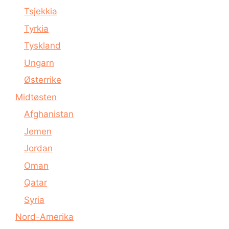
Tsjekkia
Tyrkia
Tyskland
Ungarn
Østerrike
Midtøsten
Afghanistan
Jemen
Jordan
Oman
Qatar
Syria
Nord-Amerika