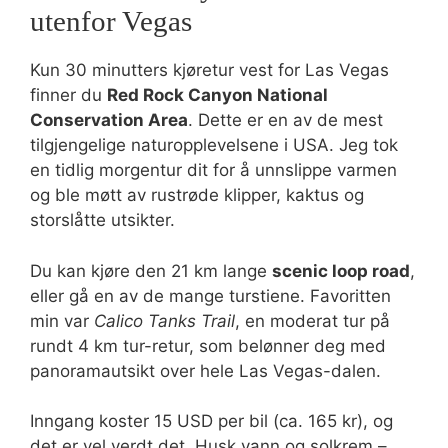
utenfor Vegas
Kun 30 minutters kjøretur vest for Las Vegas
finner du
Red Rock Canyon National
Conservation Area
. Dette er en av de mest
tilgjengelige naturopplevelsene i USA. Jeg tok
en tidlig morgentur dit for å unnslippe varmen
og ble møtt av rustrøde klipper, kaktus og
storslåtte utsikter.
Du kan kjøre den 21 km lange
scenic loop road
,
eller gå en av de mange turstiene. Favoritten
min var
Calico Tanks Trail
, en moderat tur på
rundt 4 km tur-retur, som belønner deg med
panoramautsikt over hele Las Vegas-dalen.
Inngang koster 15 USD per bil (ca. 165 kr), og
det er vel verdt det. Husk vann og solkrem –