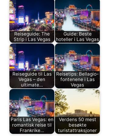
Reiseguide: The
Guide: Beste
Strip i Las Vegas
hoteller i Las Vegas
Reiseguide til Las
Reisetips: Bellagio-
Vegas – den
fontenene i Las
ultimate…
Vegas
Paris Las Vegas: en
Verdens 50 mest
romantisk reise til
besøkte
Frankrike…
turistattraksjoner