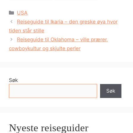
Kategorier
USA
Reiseguide til Ikaria – den greske øya hvor
tiden står stille
Reiseguide til Oklahoma – ville prærer,
cowboykultur og skjulte perler
Søk
Søk
Nyeste reiseguider