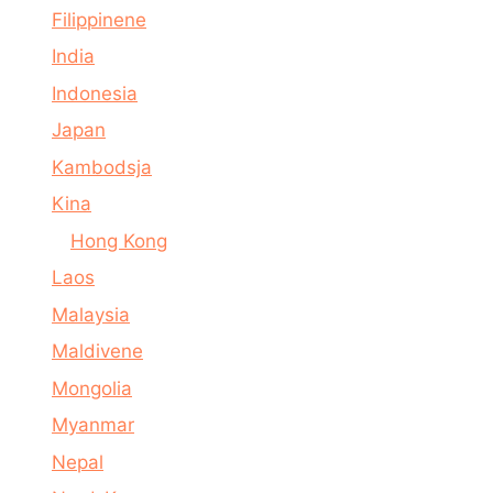
Filippinene
India
Indonesia
Japan
Kambodsja
Kina
Hong Kong
Laos
Malaysia
Maldivene
Mongolia
Myanmar
Nepal