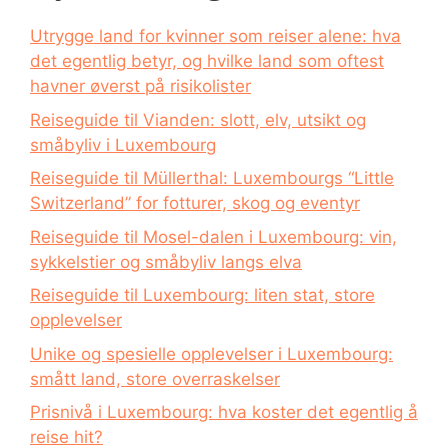
Utrygge land for kvinner som reiser alene: hva
det egentlig betyr, og hvilke land som oftest
havner øverst på risikolister
Reiseguide til Vianden: slott, elv, utsikt og
småbyliv i Luxembourg
Reiseguide til Müllerthal: Luxembourgs “Little
Switzerland” for fotturer, skog og eventyr
Reiseguide til Mosel-dalen i Luxembourg: vin,
sykkelstier og småbyliv langs elva
Reiseguide til Luxembourg: liten stat, store
opplevelser
Unike og spesielle opplevelser i Luxembourg:
smått land, store overraskelser
Prisnivå i Luxembourg: hva koster det egentlig å
reise hit?