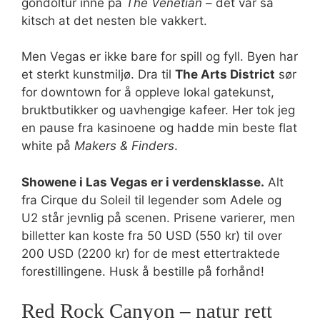
gondoltur inne på
The Venetian
– det var så
kitsch at det nesten ble vakkert.
Men Vegas er ikke bare for spill og fyll. Byen har
et sterkt kunstmiljø. Dra til
The Arts District
sør
for downtown for å oppleve lokal gatekunst,
bruktbutikker og uavhengige kafeer. Her tok jeg
en pause fra kasinoene og hadde min beste flat
white på
Makers & Finders
.
Showene i Las Vegas er i verdensklasse.
Alt
fra Cirque du Soleil til legender som Adele og
U2 står jevnlig på scenen. Prisene varierer, men
billetter kan koste fra 50 USD (550 kr) til over
200 USD (2200 kr) for de mest ettertraktede
forestillingene. Husk å bestille på forhånd!
Red Rock Canyon – natur rett