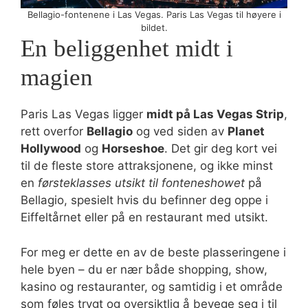
Bellagio-fontenene i Las Vegas. Paris Las Vegas til høyere i
bildet.
En beliggenhet midt i
magien
Paris Las Vegas ligger
midt på Las Vegas Strip
,
rett overfor
Bellagio
og ved siden av
Planet
Hollywood
og
Horseshoe
. Det gir deg kort vei
til de fleste store attraksjonene, og ikke minst
en
førsteklasses utsikt til fonteneshowet
på
Bellagio, spesielt hvis du befinner deg oppe i
Eiffeltårnet eller på en restaurant med utsikt.
For meg er dette en av de beste plasseringene i
hele byen – du er nær både shopping, show,
kasino og restauranter, og samtidig i et område
som føles trygt og oversiktlig å bevege seg i til