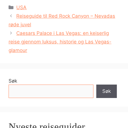
Kategorier
USA
Reiseguide til Red Rock Canyon – Nevadas
røde juvel
Caesars Palace i Las Vegas: en keiserlig
reise gjennom luksus, historie og Las Vegas-
glamour
Søk
Søk
Nyeste reiseguider