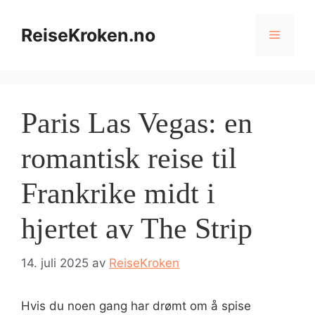
Hopp
til
ReiseKroken.no
Meny
innhold
Paris Las Vegas: en
romantisk reise til
Frankrike midt i
hjertet av The Strip
14. juli 2025
av
ReiseKroken
Hvis du noen gang har drømt om å spise