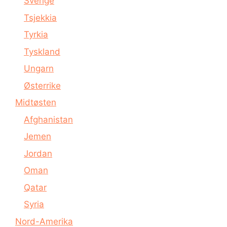
Sverige
Tsjekkia
Tyrkia
Tyskland
Ungarn
Østerrike
Midtøsten
Afghanistan
Jemen
Jordan
Oman
Qatar
Syria
Nord-Amerika