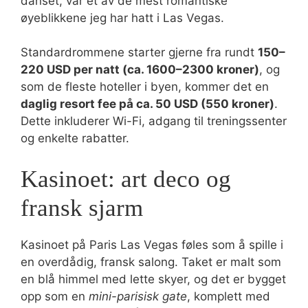
danset, var et av de mest romantiske
øyeblikkene jeg har hatt i Las Vegas.
Standardrommene starter gjerne fra rundt
150–
220 USD per natt (ca. 1600–2300 kroner)
, og
som de fleste hoteller i byen, kommer det en
daglig resort fee på ca. 50 USD (550 kroner)
.
Dette inkluderer Wi-Fi, adgang til treningssenter
og enkelte rabatter.
Kasinoet: art deco og
fransk sjarm
Kasinoet på Paris Las Vegas føles som å spille i
en overdådig, fransk salong. Taket er malt som
en blå himmel med lette skyer, og det er bygget
opp som en
mini-parisisk gate
, komplett med