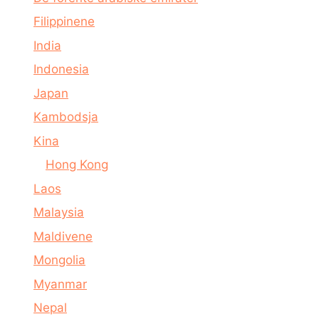
Filippinene
India
Indonesia
Japan
Kambodsja
Kina
Hong Kong
Laos
Malaysia
Maldivene
Mongolia
Myanmar
Nepal