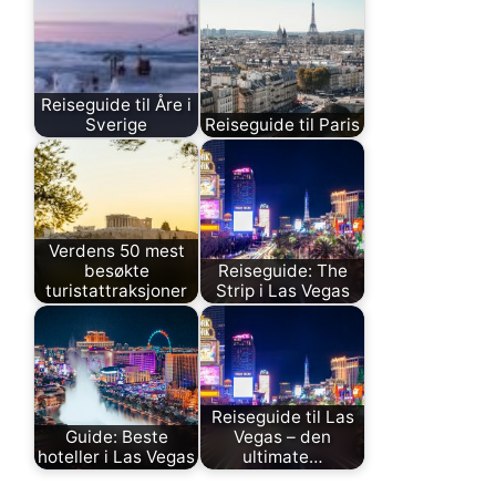
Reiseguide til Åre i
Sverige
Reiseguide til Paris
Verdens 50 mest
besøkte
Reiseguide: The
turistattraksjoner
Strip i Las Vegas
Reiseguide til Las
Guide: Beste
Vegas – den
hoteller i Las Vegas
ultimate…