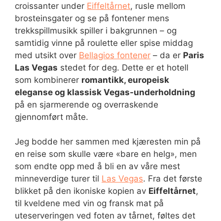
croissanter under
Eiffeltårnet
, rusle mellom
brosteinsgater og se på fontener mens
trekkspillmusikk spiller i bakgrunnen – og
samtidig vinne på roulette eller spise middag
med utsikt over
Bellagios fontener
– da er
Paris
Las Vegas
stedet for deg. Dette er et hotell
som kombinerer
romantikk, europeisk
eleganse og klassisk Vegas-underholdning
på en sjarmerende og overraskende
gjennomført måte.
Jeg bodde her sammen med kjæresten min på
en reise som skulle være «bare en helg», men
som endte opp med å bli en av våre mest
minneverdige turer til
Las Vegas
. Fra det første
blikket på den ikoniske kopien av
Eiffeltårnet
,
til kveldene med vin og fransk mat på
uteserveringen ved foten av tårnet, føltes det