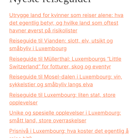
Utrygge land for kvinner som reiser alene: hva
det egentlig betyr, og hvilke land som oftest
havner øverst på risikolister
Reiseguide til Vianden: slott, elv, utsikt og
småbyliv i Luxembourg
Reiseguide til Müllerthal: Luxembourgs “Little
Switzerland” for fotturer, skog og eventyr
Reiseguide til Mosel-dalen i Luxembourg: vin,
sykkelstier og småbyliv langs elva
Reiseguide til Luxembourg: liten stat, store
opplevelser
Unike og spesielle opplevelser i Luxembourg:
smått land, store overraskelser
Prisnivå i Luxembourg: hva koster det egentlig å