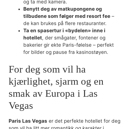
og ta med kamera.
Benytt deg av matkupongene og
tilbudene som følger med resort fee
–
de kan brukes på flere restauranter.
Ta en spasertur i «bydelen» inne i
hotellet
, der smågater, fontener og
bakerier gir ekte Paris-følelse – perfekt
for bilder og pause fra kasinostøyen.
For deg som vil ha
kjærlighet, sjarm og en
smak av Europa i Las
Vegas
Paris Las Vegas
er det perfekte hotellet for deg
som vil ha litt mer
romantikk og karakter
i