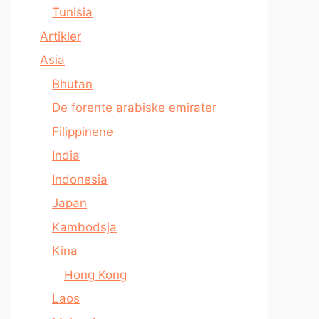
Tunisia
Artikler
Asia
Bhutan
De forente arabiske emirater
Filippinene
India
Indonesia
Japan
Kambodsja
Kina
Hong Kong
Laos