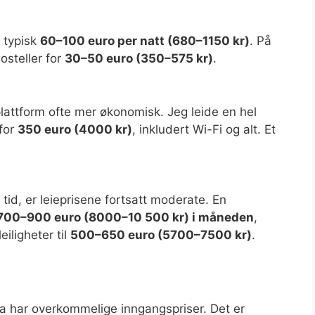
r typisk
60–100 euro per natt (680–1150 kr)
. På
osteller for
30–50 euro (350–575 kr)
.
gplattform ofte mer økonomisk. Jeg leide en hel
 for
350 euro (4000 kr)
, inkludert Wi-Fi og alt. Et
tid, er leieprisene fortsatt moderate. En
700–900 euro (8000–10 500 kr) i måneden
,
iligheter til
500–650 euro (5700–7500 kr)
.
ia har overkommelige inngangspriser. Det er