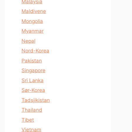
Malaysia
Maldivene
Mongolia
Myanmar
Nepal
Nord-Korea
Pakistan
Singapore
Sri Lanka
Sør-Korea
Tadsjikistan
Thailand
Tibet
Vietnam