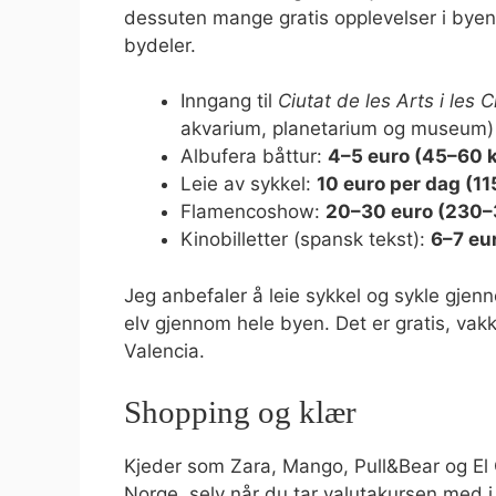
dessuten mange gratis opplevelser i bye
bydeler.
Inngang til
Ciutat de les Arts i les 
akvarium, planetarium og museum)
Albufera båttur:
4–5 euro (45–60 k
Leie av sykkel:
10 euro per dag (11
Flamencoshow:
20–30 euro (230–
Kinobilletter (spansk tekst):
6–7 eu
Jeg anbefaler å leie sykkel og sykle gje
elv gjennom hele byen. Det er gratis, vak
Valencia.
Shopping og klær
Kjeder som Zara, Mango, Pull&Bear og El Co
Norge, selv når du tar valutakursen med i