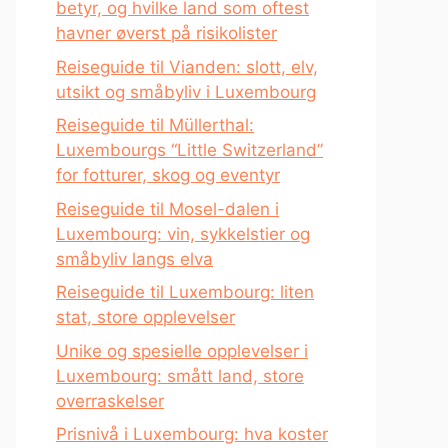
betyr, og hvilke land som oftest
havner øverst på risikolister
Reiseguide til Vianden: slott, elv,
utsikt og småbyliv i Luxembourg
Reiseguide til Müllerthal:
Luxembourgs “Little Switzerland”
for fotturer, skog og eventyr
Reiseguide til Mosel-dalen i
Luxembourg: vin, sykkelstier og
småbyliv langs elva
Reiseguide til Luxembourg: liten
stat, store opplevelser
Unike og spesielle opplevelser i
Luxembourg: smått land, store
overraskelser
Prisnivå i Luxembourg: hva koster