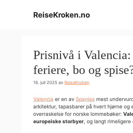
Hopp
til
ReiseKroken.no
innhold
Prisnivå i Valencia
feriere, bo og spise
16. juli 2025
av
ReiseKroken
Valencia
er en av
Spanias
mest undervurde
arkitektur, tapasbarer på hvert hjørne og en 
overraskelse for norske lommebøker:
Val
europeiske storbyer
, og langt rimeliger