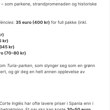
n – som parkene, strandpromenaden og historiske
Ciències
:
35 euro (400 kr)
for full pakke (inkl.
r)
5 kr)
345 kr)
ro (70–80 kr)
nnom
Turia-parken
, som slynger seg som en grønn
kert, og gir deg en helt annen opplevelse av
rte Inglés har ofte lavere priser i Spania enn i
 betraktning. Et par sko kan koste
30–50 euro