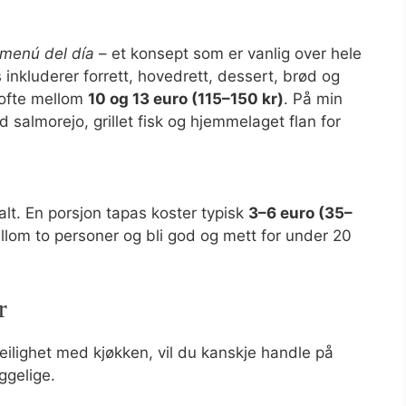
menú del día
– et konsept som er vanlig over hele
inkluderer forrett, hovedrett, dessert, brød og
e ofte mellom
10 og 13 euro (115–150 kr)
. På min
d salmorejo, grillet fisk og hjemmelaget flan for
ialt. En porsjon tapas koster typisk
3–6 euro (35–
ellom to personer og bli god og mett for under 20
r
 leilighet med kjøkken, vil du kanskje handle på
ggelige.