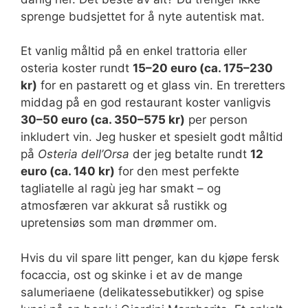
sprenge budsjettet for å nyte autentisk mat.
Et vanlig måltid på en enkel trattoria eller
osteria koster rundt
15–20 euro (ca. 175–230
kr)
for en pastarett og et glass vin. En treretters
middag på en god restaurant koster vanligvis
30–50 euro (ca. 350–575 kr)
per person
inkludert vin. Jeg husker et spesielt godt måltid
på
Osteria dell’Orsa
der jeg betalte rundt
12
euro (ca. 140 kr)
for den mest perfekte
tagliatelle al ragù jeg har smakt – og
atmosfæren var akkurat så rustikk og
upretensiøs som man drømmer om.
Hvis du vil spare litt penger, kan du kjøpe fersk
focaccia, ost og skinke i et av de mange
salumeriaene (delikatessebutikker) og spise