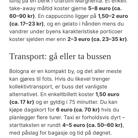
lunsj på en benk i Giardini Margherita. Et enkelt
take-away måltid koster gjerne
5–8 euro (ca.
60–90 kr)
. En cappuccino ligger på
1,50–2 euro
(ca. 17–23 kr)
, og en gelato i hånden mens du
vandrer under byens karakteristiske porticoer
koster sjelden mer enn
2–3 euro (ca. 23–35 kr)
.
Transport: gå eller ta bussen
Bologna er en kompakt by, og det aller meste
kan gjøres til fots. Hvis du likevel trenger
kollektivtransport, er buss det vanligste
alternativet. En enkeltbillett koster
1,50 euro
(ca. 17 kr)
og er gyldig i 75 minutter. Du kan
kjøpe dagskort for
6 euro (ca. 70 kr)
hvis du
planlegger flere turer. Taxi er forholdsvis dyrt –
starttaksten er rundt
4–5 euro (ca. 50–60 kr)
,
med påslag for bagasje og tid på døgnet.