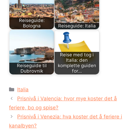
Reiseguide:
Bologna
Reiseguide: Italia
Reise med tog i
Italia: den
Reiseguide til
komplette guiden
Dubrovnik
for…
Kategorier
Italia
Prisnivå i Valencia: hvor mye koster det å
feriere, bo og spise?
Prisnivå i Venezia: hva koster det å feriere i
kanalbyen?