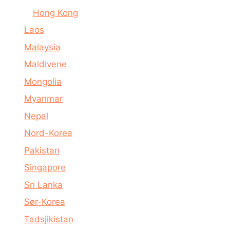
Hong Kong
Laos
Malaysia
Maldivene
Mongolia
Myanmar
Nepal
Nord-Korea
Pakistan
Singapore
Sri Lanka
Sør-Korea
Tadsjikistan