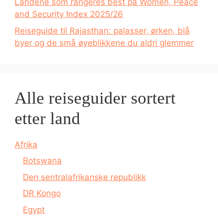
Landene som rangeres best på Women, Peace
and Security Index 2025/26
Reiseguide til Rajasthan: palasser, ørken, blå
byer og de små øyeblikkene du aldri glemmer
Alle reiseguider sortert
etter land
Afrika
Botswana
Den sentralafrikanske republikk
DR Kongo
Egypt