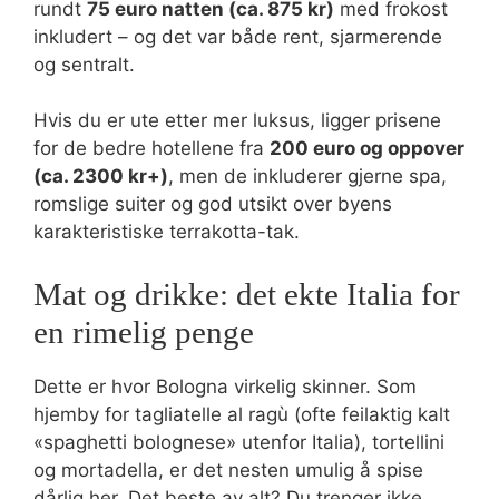
rundt
75 euro natten (ca. 875 kr)
med frokost
inkludert – og det var både rent, sjarmerende
og sentralt.
Hvis du er ute etter mer luksus, ligger prisene
for de bedre hotellene fra
200 euro og oppover
(ca. 2300 kr+)
, men de inkluderer gjerne spa,
romslige suiter og god utsikt over byens
karakteristiske terrakotta-tak.
Mat og drikke: det ekte Italia for
en rimelig penge
Dette er hvor Bologna virkelig skinner. Som
hjemby for tagliatelle al ragù (ofte feilaktig kalt
«spaghetti bolognese» utenfor Italia), tortellini
og mortadella, er det nesten umulig å spise
dårlig her. Det beste av alt? Du trenger ikke