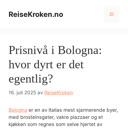
Hopp
til
ReiseKroken.no
Meny
innhold
Prisnivå i Bologna:
hvor dyrt er det
egentlig?
16. juli 2025
av
ReiseKroken
Bologna
er en av Italias mest sjarmerende byer,
med brosteinsgater, vakre piazzaer og et
kjøkken som regnes som selve hjertet av