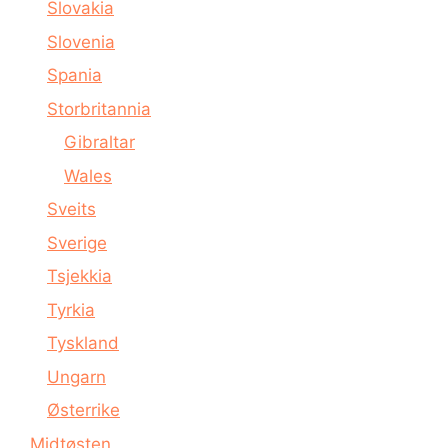
Slovakia
Slovenia
Spania
Storbritannia
Gibraltar
Wales
Sveits
Sverige
Tsjekkia
Tyrkia
Tyskland
Ungarn
Østerrike
Midtøsten