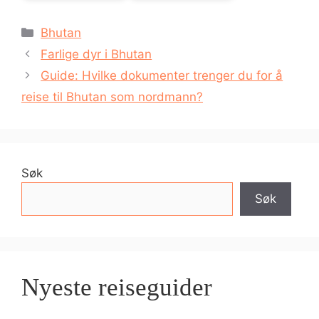
Kategorier
Bhutan
Farlige dyr i Bhutan
Guide: Hvilke dokumenter trenger du for å
reise til Bhutan som nordmann?
Søk
Søk
Nyeste reiseguider