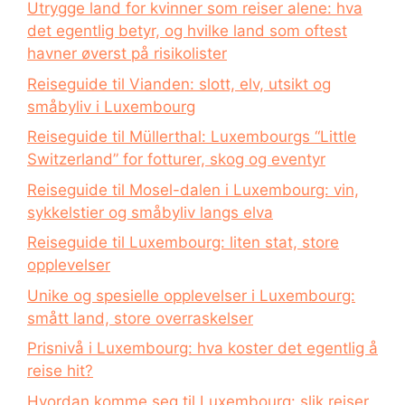
Utrygge land for kvinner som reiser alene: hva
det egentlig betyr, og hvilke land som oftest
havner øverst på risikolister
Reiseguide til Vianden: slott, elv, utsikt og
småbyliv i Luxembourg
Reiseguide til Müllerthal: Luxembourgs “Little
Switzerland” for fotturer, skog og eventyr
Reiseguide til Mosel-dalen i Luxembourg: vin,
sykkelstier og småbyliv langs elva
Reiseguide til Luxembourg: liten stat, store
opplevelser
Unike og spesielle opplevelser i Luxembourg:
smått land, store overraskelser
Prisnivå i Luxembourg: hva koster det egentlig å
reise hit?
Hvordan komme seg til Luxembourg: slik reiser