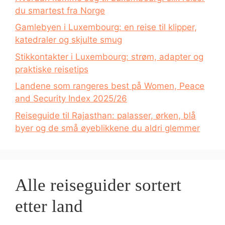
du smartest fra Norge
Gamlebyen i Luxembourg: en reise til klipper,
katedraler og skjulte smug
Stikkontakter i Luxembourg: strøm, adapter og
praktiske reisetips
Landene som rangeres best på Women, Peace
and Security Index 2025/26
Reiseguide til Rajasthan: palasser, ørken, blå
byer og de små øyeblikkene du aldri glemmer
Alle reiseguider sortert
etter land