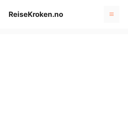
Hopp
til
ReiseKroken.no
Meny
innhold