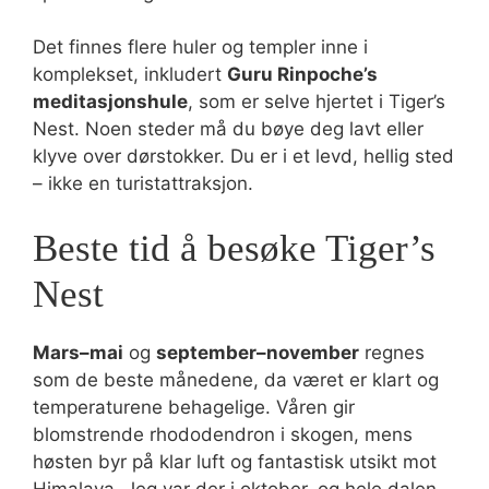
Det finnes flere huler og templer inne i
komplekset, inkludert
Guru Rinpoche’s
meditasjonshule
, som er selve hjertet i Tiger’s
Nest. Noen steder må du bøye deg lavt eller
klyve over dørstokker. Du er i et levd, hellig sted
– ikke en turistattraksjon.
Beste tid å besøke Tiger’s
Nest
Mars–mai
og
september–november
regnes
som de beste månedene, da været er klart og
temperaturene behagelige. Våren gir
blomstrende rhododendron i skogen, mens
høsten byr på klar luft og fantastisk utsikt mot
Himalaya. Jeg var der i oktober, og hele dalen