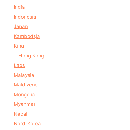
India
Indonesia
Japan
Kambodsja
Kina
Hong Kong
Laos
Malaysia
Maldivene
Mongolia
Myanmar
Nepal
Nord-Korea