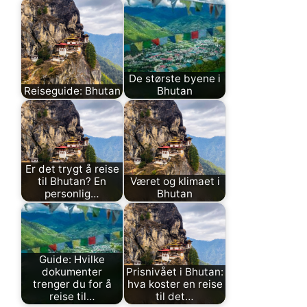
De største byene i
Reiseguide: Bhutan
Bhutan
Er det trygt å reise
til Bhutan? En
Været og klimaet i
personlig…
Bhutan
Guide: Hvilke
dokumenter
Prisnivået i Bhutan:
trenger du for å
hva koster en reise
reise til…
til det…