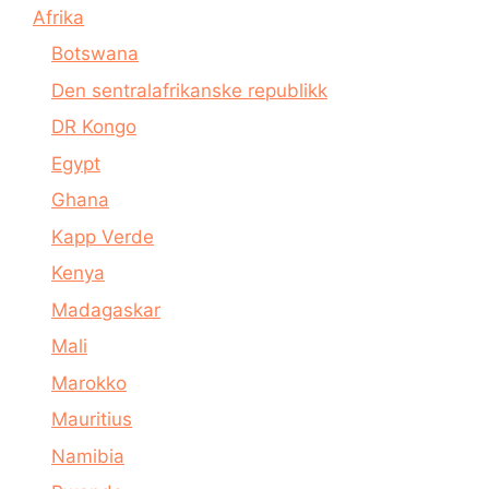
Afrika
Botswana
Den sentralafrikanske republikk
DR Kongo
Egypt
Ghana
Kapp Verde
Kenya
Madagaskar
Mali
Marokko
Mauritius
Namibia