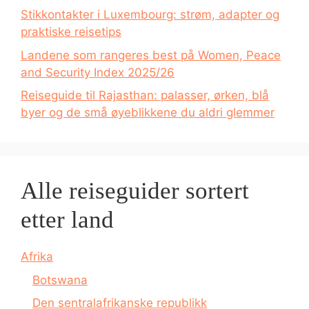
Stikkontakter i Luxembourg: strøm, adapter og
praktiske reisetips
Landene som rangeres best på Women, Peace
and Security Index 2025/26
Reiseguide til Rajasthan: palasser, ørken, blå
byer og de små øyeblikkene du aldri glemmer
Alle reiseguider sortert
etter land
Afrika
Botswana
Den sentralafrikanske republikk