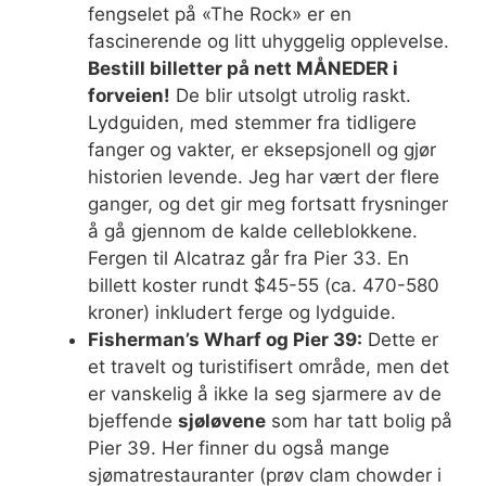
fengselet på «The Rock» er en
fascinerende og litt uhyggelig opplevelse.
Bestill billetter på nett MÅNEDER i
forveien!
De blir utsolgt utrolig raskt.
Lydguiden, med stemmer fra tidligere
fanger og vakter, er eksepsjonell og gjør
historien levende. Jeg har vært der flere
ganger, og det gir meg fortsatt frysninger
å gå gjennom de kalde celleblokkene.
Fergen til Alcatraz går fra Pier 33. En
billett koster rundt $45-55 (ca. 470-580
kroner) inkludert ferge og lydguide.
Fisherman’s Wharf og Pier 39:
Dette er
et travelt og turistifisert område, men det
er vanskelig å ikke la seg sjarmere av de
bjeffende
sjøløvene
som har tatt bolig på
Pier 39. Her finner du også mange
sjømatrestauranter (prøv clam chowder i