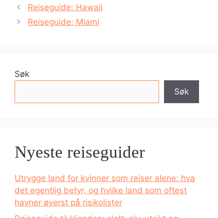
Reiseguide: Hawaii
Reiseguide: Miami
Søk
Søk
Nyeste reiseguider
Utrygge land for kvinner som reiser alene: hva
det egentlig betyr, og hvilke land som oftest
havner øverst på risikolister