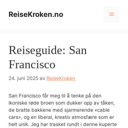
Hopp
til
ReiseKroken.no
Meny
innhold
Reiseguide: San
Francisco
24. juni 2025
av
ReiseKroken
San Francisco får meg til å tenke på den
ikoniske røde broen som dukker opp av tåken,
de bratte bakkene med sjarmerende «cable
cars», og en liberal, kreativ atmosfære som er
helt unik. Jeg har trasket rundt i denne kuperte