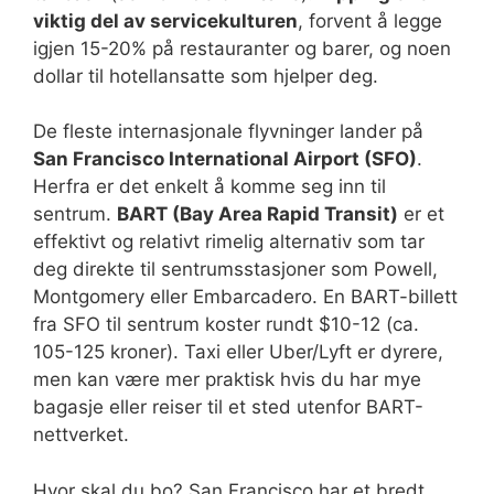
viktig del av servicekulturen
, forvent å legge
igjen 15-20% på restauranter og barer, og noen
dollar til hotellansatte som hjelper deg.
De fleste internasjonale flyvninger lander på
San Francisco International Airport (SFO)
.
Herfra er det enkelt å komme seg inn til
sentrum.
BART (Bay Area Rapid Transit)
er et
effektivt og relativt rimelig alternativ som tar
deg direkte til sentrumsstasjoner som Powell,
Montgomery eller Embarcadero. En BART-billett
fra SFO til sentrum koster rundt $10-12 (ca.
105-125 kroner). Taxi eller Uber/Lyft er dyrere,
men kan være mer praktisk hvis du har mye
bagasje eller reiser til et sted utenfor BART-
nettverket.
Hvor skal du bo? San Francisco har et bredt