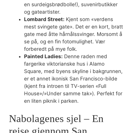
en surdeigsbrødbolle!), suvenirbutikker
og gateartister.
Lombard Street:
Kjent som «verdens
mest svingete gate». Det er en kort, bratt
gate med åtte hårnålssvinger. Morsomt å
se på, og en fin fotomulighet. Vær
forberedt på mye folk.
Painted Ladies:
Denne raden med
fargerike viktorianske hus i Alamo
Square, med byens skyline i bakgrunnen,
er et annet ikonisk San Francisco-bilde
(kjent fra introen til TV-serien «Full
House»/»Under samme tak»). Perfekt for
en liten piknik i parken.
Nabolagenes sjel – En
reise gjennom San