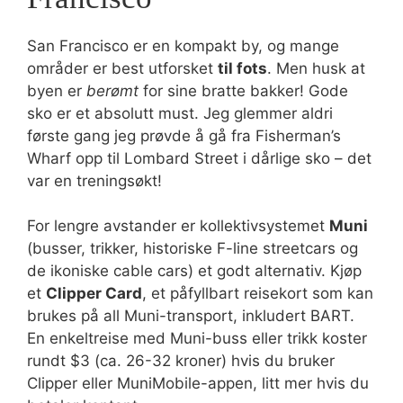
San Francisco er en kompakt by, og mange
områder er best utforsket
til fots
. Men husk at
byen er
berømt
for sine bratte bakker! Gode
sko er et absolutt must. Jeg glemmer aldri
første gang jeg prøvde å gå fra Fisherman’s
Wharf opp til Lombard Street i dårlige sko – det
var en treningsøkt!
For lengre avstander er kollektivsystemet
Muni
(busser, trikker, historiske F-line streetcars og
de ikoniske cable cars) et godt alternativ. Kjøp
et
Clipper Card
, et påfyllbart reisekort som kan
brukes på all Muni-transport, inkludert BART.
En enkeltreise med Muni-buss eller trikk koster
rundt $3 (ca. 26-32 kroner) hvis du bruker
Clipper eller MuniMobile-appen, litt mer hvis du