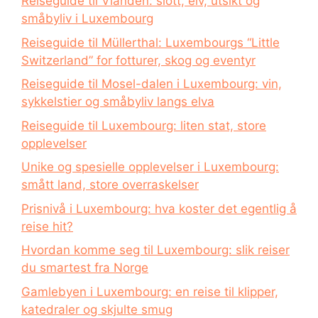
Reiseguide til Vianden: slott, elv, utsikt og
småbyliv i Luxembourg
Reiseguide til Müllerthal: Luxembourgs “Little
Switzerland” for fotturer, skog og eventyr
Reiseguide til Mosel-dalen i Luxembourg: vin,
sykkelstier og småbyliv langs elva
Reiseguide til Luxembourg: liten stat, store
opplevelser
Unike og spesielle opplevelser i Luxembourg:
smått land, store overraskelser
Prisnivå i Luxembourg: hva koster det egentlig å
reise hit?
Hvordan komme seg til Luxembourg: slik reiser
du smartest fra Norge
Gamlebyen i Luxembourg: en reise til klipper,
katedraler og skjulte smug