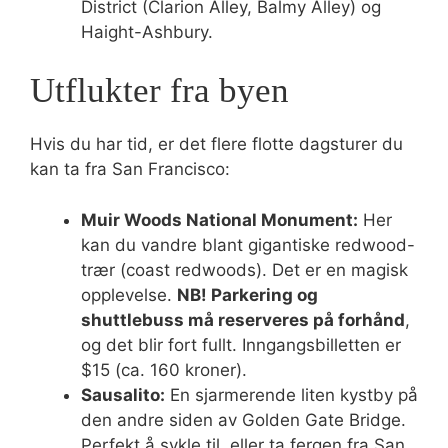
District (Clarion Alley, Balmy Alley) og
Haight-Ashbury.
Utflukter fra byen
Hvis du har tid, er det flere flotte dagsturer du
kan ta fra San Francisco:
Muir Woods National Monument:
Her
kan du vandre blant gigantiske redwood-
trær (coast redwoods). Det er en magisk
opplevelse.
NB! Parkering og
shuttlebuss må reserveres på forhånd
,
og det blir fort fullt. Inngangsbilletten er
$15 (ca. 160 kroner).
Sausalito:
En sjarmerende liten kystby på
den andre siden av Golden Gate Bridge.
Perfekt å sykle til, eller ta fergen fra San