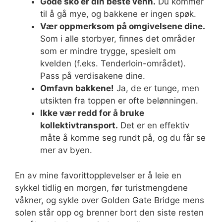
Gode sko er din beste venn.
Du kommer
til å gå mye, og bakkene er ingen spøk.
Vær oppmerksom på omgivelsene dine.
Som i alle storbyer, finnes det områder
som er mindre trygge, spesielt om
kvelden (f.eks. Tenderloin-området).
Pass på verdisakene dine.
Omfavn bakkene!
Ja, de er tunge, men
utsikten fra toppen er ofte belønningen.
Ikke vær redd for å bruke
kollektivtransport.
Det er en effektiv
måte å komme seg rundt på, og du får se
mer av byen.
En av mine favorittopplevelser er å leie en
sykkel tidlig en morgen, før turistmengdene
våkner, og sykle over Golden Gate Bridge mens
solen står opp og brenner bort den siste resten