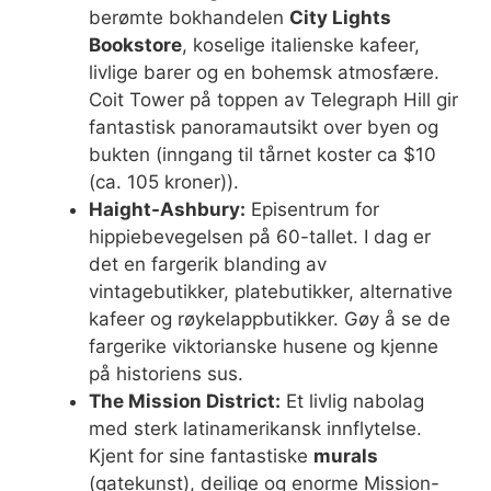
berømte bokhandelen
City Lights
Bookstore
, koselige italienske kafeer,
livlige barer og en bohemsk atmosfære.
Coit Tower på toppen av Telegraph Hill gir
fantastisk panoramautsikt over byen og
bukten (inngang til tårnet koster ca $10
(ca. 105 kroner)).
Haight-Ashbury:
Episentrum for
hippiebevegelsen på 60-tallet. I dag er
det en fargerik blanding av
vintagebutikker, platebutikker, alternative
kafeer og røykelappbutikker. Gøy å se de
fargerike viktorianske husene og kjenne
på historiens sus.
The Mission District:
Et livlig nabolag
med sterk latinamerikansk innflytelse.
Kjent for sine fantastiske
murals
(gatekunst), deilige og enorme Mission-