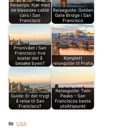
Reisetips: Kjør med
de klassiske cable
Reiseguide: Golden
cars i San
Gate Bridge i San
Francisco
Francisco
Prisnivået i San
Francisco: hva
koster det å
Komplett
besøke byen?
reiseguide til Praha
Reiseguide: Twin
Guide: Er det trygt
Peaks – San
å reise til San
Franciscos beste
Francisco?
utsiktspunkt
Kategorier
USA