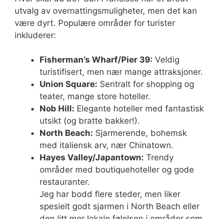
utvalg av overnattingsmuligheter, men det kan
være dyrt. Populære områder for turister
inkluderer:
Fisherman’s Wharf/Pier 39:
Veldig
turistifisert, men nær mange attraksjoner.
Union Square:
Sentralt for shopping og
teater, mange store hoteller.
Nob Hill:
Elegante hoteller med fantastisk
utsikt (og bratte bakker!).
North Beach:
Sjarmerende, bohemsk
med italiensk arv, nær Chinatown.
Hayes Valley/Japantown:
Trendy
områder med boutiquehoteller og gode
restauranter.
Jeg har bodd flere steder, men liker
spesielt godt sjarmen i North Beach eller
den litt mer lokale følelsen i områder som