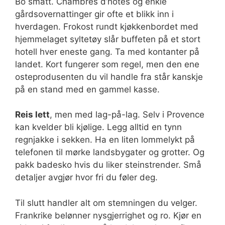
Bo smått. Chambres d’hôtes og enkle
gårdsovernattinger gir ofte et blikk inn i
hverdagen. Frokost rundt kjøkkenbordet med
hjemmelaget syltetøy slår buffeten på et stort
hotell hver eneste gang. Ta med kontanter på
landet. Kort fungerer som regel, men den ene
osteprodusenten du vil handle fra står kanskje
på en stand med en gammel kasse.
Reis lett
, men med lag-på-lag. Selv i Provence
kan kvelder bli kjølige. Legg alltid en tynn
regnjakke i sekken. Ha en liten lommelykt på
telefonen til mørke landsbygater og grotter. Og
pakk badesko hvis du liker steinstrender. Små
detaljer avgjør hvor fri du føler deg.
Til slutt handler alt om stemningen du velger.
Frankrike belønner nysgjerrighet og ro. Kjør en