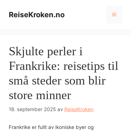
Hopp
til
ReiseKroken.no
Meny
innhold
Skjulte perler i
Frankrike: reisetips til
små steder som blir
store minner
18. september 2025
av
ReiseKroken
Frankrike er fullt av ikoniske byer og