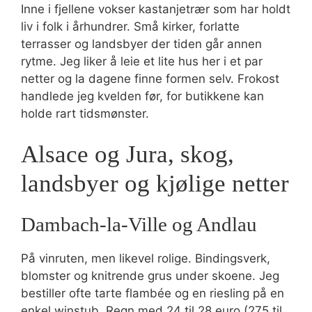
Inne i fjellene vokser kastanjetrær som har holdt
liv i folk i århundrer. Små kirker, forlatte
terrasser og landsbyer der tiden går annen
rytme. Jeg liker å leie et lite hus her i et par
netter og la dagene finne formen selv. Frokost
handlede jeg kvelden før, for butikkene kan
holde rart tidsmønster.
Alsace og Jura, skog,
landsbyer og kjølige netter
Dambach-la-Ville og Andlau
På vinruten, men likevel rolige. Bindingsverk,
blomster og knitrende grus under skoene. Jeg
bestiller ofte tarte flambée og en riesling på en
enkel winstub. Regn med 24 til 28 euro (275 til