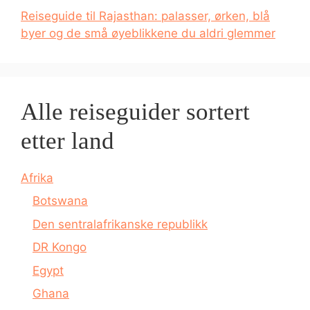
Reiseguide til Rajasthan: palasser, ørken, blå
byer og de små øyeblikkene du aldri glemmer
Alle reiseguider sortert
etter land
Afrika
Botswana
Den sentralafrikanske republikk
DR Kongo
Egypt
Ghana