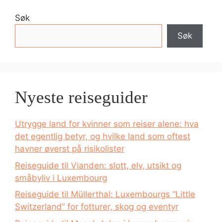
Søk
Søk
Nyeste reiseguider
Utrygge land for kvinner som reiser alene: hva
det egentlig betyr, og hvilke land som oftest
havner øverst på risikolister
Reiseguide til Vianden: slott, elv, utsikt og
småbyliv i Luxembourg
Reiseguide til Müllerthal: Luxembourgs “Little
Switzerland” for fotturer, skog og eventyr