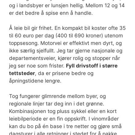
og i landsbyer er lunsjen hellig. Mellom 12 og 14
er det bedre å spise enn å handle.
Å leie bil gir frihet. En kompakt bil koster ofte 35
til 60 euro per dag (400 til 690 kroner) utenom
toppsesong. Motorvei er effektivt men dyrt, og
ikke særlig sjelfullt. Jeg tar gjerne nasjonale og
departementsveier, kjører rolig og stopper når
jeg ser noe som frister.
Fyll drivstoff i større
tettsteder
, da er prisene bedre og
åpningstidene lengre.
Tog fungerer glimrende mellom byer, og
regionale linjer tar deg inn i det grønne.
Kombinasjonen tog pluss sykkel eller en kort
leiebilperiode er en fin oppskrift. I vinområder
kan du bo på én base i tre netter og gjøre små
dagsturer i alle retninger i stedet for å pakke