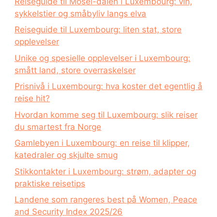
Reiseguide til Mosel-dalen i Luxembourg: vin,
sykkelstier og småbyliv langs elva
Reiseguide til Luxembourg: liten stat, store
opplevelser
Unike og spesielle opplevelser i Luxembourg:
smått land, store overraskelser
Prisnivå i Luxembourg: hva koster det egentlig å
reise hit?
Hvordan komme seg til Luxembourg: slik reiser
du smartest fra Norge
Gamlebyen i Luxembourg: en reise til klipper,
katedraler og skjulte smug
Stikkontakter i Luxembourg: strøm, adapter og
praktiske reisetips
Landene som rangeres best på Women, Peace
and Security Index 2025/26