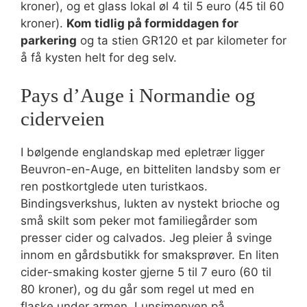
kroner), og et glass lokal øl 4 til 5 euro (45 til 60
kroner).
Kom tidlig på formiddagen for
parkering
og ta stien GR120 et par kilometer for
å få kysten helt for deg selv.
Pays d’Auge i Normandie og
ciderveien
I bølgende englandskap med epletrær ligger
Beuvron-en-Auge, en bitteliten landsby som er
ren postkortglede uten turistkaos.
Bindingsverkshus, lukten av nystekt brioche og
små skilt som peker mot familiegårder som
presser cider og calvados. Jeg pleier å svinge
innom en gårdsbutikk for smaksprøver. En liten
cider-smaking koster gjerne 5 til 7 euro (60 til
80 kroner), og du går som regel ut med en
flaske under armen. Lunsjmenyen på