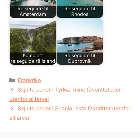
Reiseguide til
Reiseguide til
Amsterdam
Rhodos
Komplett
Reiseguide til
reiseguide til Island
Dubrovnik
Kategorier
Frankrike
Skjulte perler i Tyrkia: mine favorittsteder
utenfor allfarvei
Skjulte perler i Spania: ekte favoritter utenfor
allfarvei