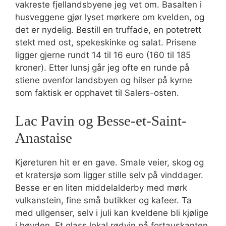
vakreste fjellandsbyene jeg vet om. Basalten i
husveggene gjør lyset mørkere om kvelden, og
det er nydelig. Bestill en truffade, en potetrett
stekt med ost, spekeskinke og salat. Prisene
ligger gjerne rundt 14 til 16 euro (160 til 185
kroner). Etter lunsj går jeg ofte en runde på
stiene ovenfor landsbyen og hilser på kyrne
som faktisk er opphavet til Salers-osten.
Lac Pavin og Besse-et-Saint-
Anastaise
Kjøreturen hit er en gave. Smale veier, skog og
et kratersjø som ligger stille selv på vinddager.
Besse er en liten middelalderby med mørk
vulkanstein, fine små butikker og kafeer. Ta
med ullgenser, selv i juli kan kveldene bli kjølige
i høyden. Et glass lokal rødvin på fortauskanten