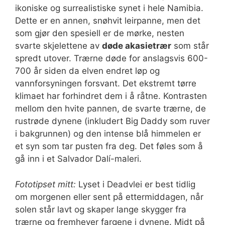
ikoniske og surrealistiske synet i hele Namibia.
Dette er en annen, snøhvit leirpanne, men det
som gjør den spesiell er de mørke, nesten
svarte skjelettene av
døde akasietrær
som står
spredt utover. Trærne døde for anslagsvis 600-
700 år siden da elven endret løp og
vannforsyningen forsvant. Det ekstremt tørre
klimaet har forhindret dem i å råtne. Kontrasten
mellom den hvite pannen, de svarte trærne, de
rustrøde dynene (inkludert Big Daddy som ruver
i bakgrunnen) og den intense blå himmelen er
et syn som tar pusten fra deg. Det føles som å
gå inn i et Salvador Dalí-maleri.
Fototipset mitt:
Lyset i Deadvlei er best tidlig
om morgenen eller sent på ettermiddagen, når
solen står lavt og skaper lange skygger fra
trærne og fremhever fargene i dynene. Midt på