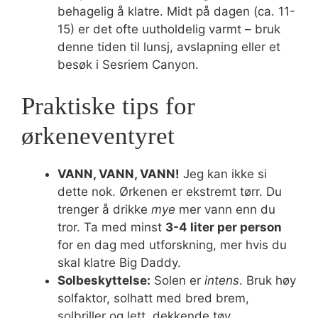
behagelig å klatre. Midt på dagen (ca. 11-
15) er det ofte uutholdelig varmt – bruk
denne tiden til lunsj, avslapning eller et
besøk i Sesriem Canyon.
Praktiske tips for
ørkeneventyret
VANN, VANN, VANN!
Jeg kan ikke si
dette nok. Ørkenen er ekstremt tørr. Du
trenger å drikke
mye
mer vann enn du
tror. Ta med minst
3-4 liter per person
for en dag med utforskning, mer hvis du
skal klatre Big Daddy.
Solbeskyttelse:
Solen er
intens
. Bruk høy
solfaktor, solhatt med bred brem,
solbriller og lett, dekkende tøy.