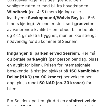
vanligste ruten er med bil fra hovedstaden
Windhoek
(ca. 4-5 timers kjøring) eller
kystbyene
Swakopmund/Walvis Bay
(ca. 5-6
timers kjøring). Veiene er stort sett
grusveier
av varierende kvalitet – en robust bil anbefales,
og 4×4 gir ekstra trygghet, men er ikke strengt
nødvendig
før
du kommer til Sesriem.
Inngangen til parken er ved Sesriem.
Her må
du betale
parkavgift
(per person per dag, pluss
en avgift for bilen). Prisen for internasjonale
besøkende lå sist jeg sjekket på
150 Namibiske
Dollar (NAD) (ca. 90 kroner)
per voksen per
dag, pluss rundt
50 NAD (ca. 30 kroner)
for
bilen.
Fra Sesriem-porten går det en
asfaltert vei de