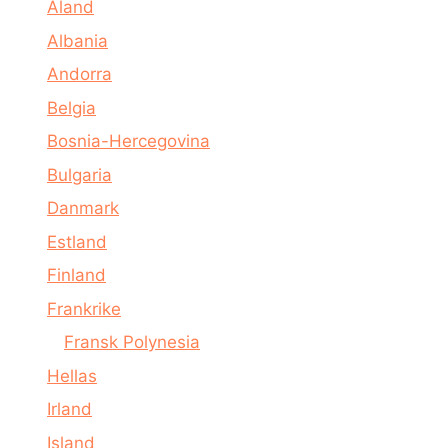
Åland
Albania
Andorra
Belgia
Bosnia-Hercegovina
Bulgaria
Danmark
Estland
Finland
Frankrike
Fransk Polynesia
Hellas
Irland
Island