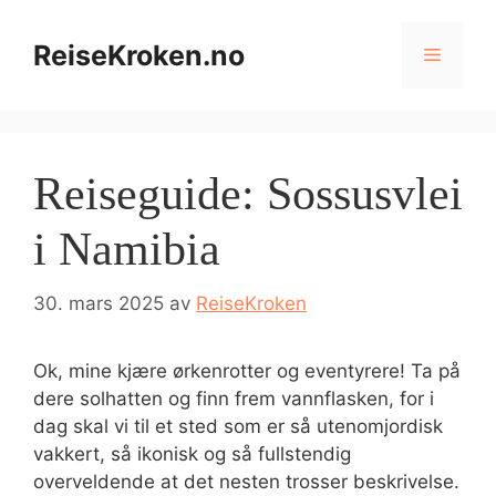
Hopp
til
ReiseKroken.no
Meny
innhold
Reiseguide: Sossusvlei
i Namibia
30. mars 2025
av
ReiseKroken
Ok, mine kjære ørkenrotter og eventyrere! Ta på
dere solhatten og finn frem vannflasken, for i
dag skal vi til et sted som er så utenomjordisk
vakkert, så ikonisk og så fullstendig
overveldende at det nesten trosser beskrivelse.