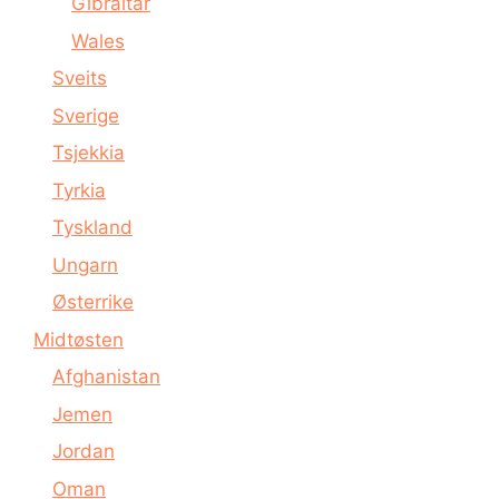
Gibraltar
Wales
Sveits
Sverige
Tsjekkia
Tyrkia
Tyskland
Ungarn
Østerrike
Midtøsten
Afghanistan
Jemen
Jordan
Oman