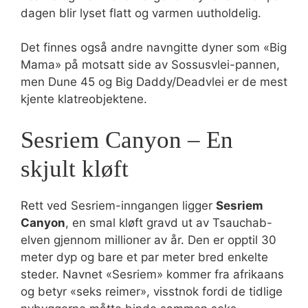
dagen blir lyset flatt og varmen uutholdelig.
Det finnes også andre navngitte dyner som «Big
Mama» på motsatt side av Sossusvlei-pannen,
men Dune 45 og Big Daddy/Deadvlei er de mest
kjente klatreobjektene.
Sesriem Canyon – En
skjult kløft
Rett ved Sesriem-inngangen ligger
Sesriem
Canyon
, en smal kløft gravd ut av Tsauchab-
elven gjennom millioner av år. Den er opptil 30
meter dyp og bare et par meter bred enkelte
steder. Navnet «Sesriem» kommer fra afrikaans
og betyr «seks reimer», visstnok fordi de tidlige