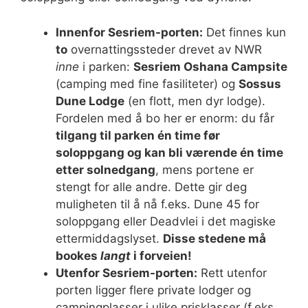
Innenfor Sesriem-porten:
Det finnes kun
to
overnattingssteder drevet av NWR
inne
i parken:
Sesriem Oshana Campsite
(camping med fine fasiliteter) og
Sossus
Dune Lodge
(en flott, men dyr lodge).
Fordelen med å bo her er enorm: du får
tilgang til parken én time før
soloppgang og kan bli værende én time
etter solnedgang
, mens portene er
stengt for alle andre. Dette gir deg
muligheten til å nå f.eks. Dune 45 for
soloppgang eller Deadvlei i det magiske
ettermiddagslyset.
Disse stedene må
bookes
langt
i forveien!
Utenfor Sesriem-porten:
Rett utenfor
porten ligger flere private lodger og
campingplasser i ulike prisklasser (f.eks.