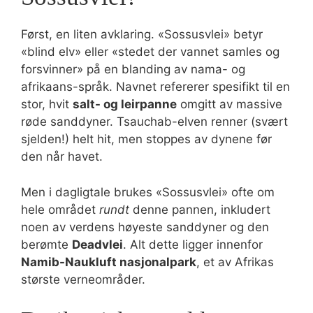
Først, en liten avklaring. «Sossusvlei» betyr
«blind elv» eller «stedet der vannet samles og
forsvinner» på en blanding av nama- og
afrikaans-språk. Navnet refererer spesifikt til en
stor, hvit
salt- og leirpanne
omgitt av massive
røde sanddyner. Tsauchab-elven renner (svært
sjelden!) helt hit, men stoppes av dynene før
den når havet.
Men i dagligtale brukes «Sossusvlei» ofte om
hele området
rundt
denne pannen, inkludert
noen av verdens høyeste sanddyner og den
berømte
Deadvlei
. Alt dette ligger innenfor
Namib-Naukluft nasjonalpark
, et av Afrikas
største verneområder.