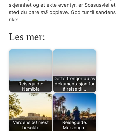
skjønnhet og et ekte eventyr, er Sossusvlei et
sted du bare
må
oppleve. God tur til sandens
rike!
Les mer:
Dette trenger du av
Reiseguide:
dokumentasjon for
Namibia
å reise til…
Verdens 50 mest
Reiseguide:
besøkte
Merzouga i