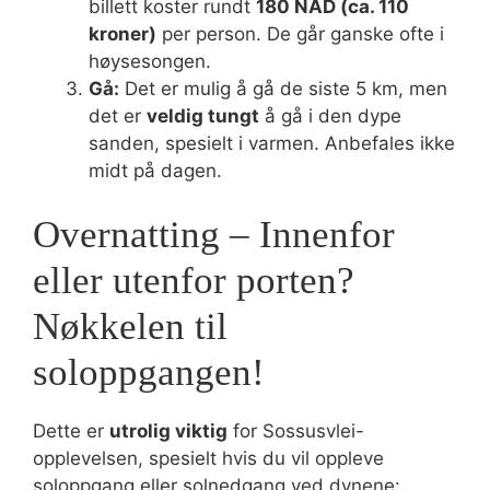
billett koster rundt
180 NAD (ca. 110
kroner)
per person. De går ganske ofte i
høysesongen.
Gå:
Det er mulig å gå de siste 5 km, men
det er
veldig tungt
å gå i den dype
sanden, spesielt i varmen. Anbefales ikke
midt på dagen.
Overnatting – Innenfor
eller utenfor porten?
Nøkkelen til
soloppgangen!
Dette er
utrolig viktig
for Sossusvlei-
opplevelsen, spesielt hvis du vil oppleve
soloppgang eller solnedgang ved dynene: