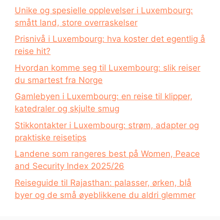
Unike og spesielle opplevelser i Luxembourg:
smått land, store overraskelser
Prisnivå i Luxembourg: hva koster det egentlig å
reise hit?
Hvordan komme seg til Luxembourg: slik reiser
du smartest fra Norge
Gamlebyen i Luxembourg: en reise til klipper,
katedraler og skjulte smug
Stikkontakter i Luxembourg: strøm, adapter og
praktiske reisetips
Landene som rangeres best på Women, Peace
and Security Index 2025/26
Reiseguide til Rajasthan: palasser, ørken, blå
byer og de små øyeblikkene du aldri glemmer