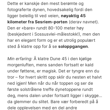
Dette er kanskje den mest berømte og
fotograferte dynen, hovedsakelig fordi den
ligger beleilig til ved veien,
nøyaktig 45
kilometer fra Sesriem-porten
(derav navnet).
Den er «bare» rundt 80-100 meter høy
(beskjedent i Sossusvlei-målestokk!), men den
har en elegant form og er et utrolig populært
sted å klatre opp for å se
soloppgangen
.
Min erfaring:
Å klatre Dune 45 i den kjølige
morgenluften, mens sanden fortsatt er kald
under føttene, er magisk. Det er tyngre enn du
tror – for hvert skritt opp sklir du nesten et halvt
ned igjen! Men når du når toppen og ser de
første solstrålene treffe dynetoppene rundt
deg, mens dalen under fortsatt ligger i skygge…
da glemmer du slitet. Bare vær forberedt på å
dele opplevelsen med en del andre