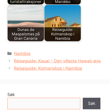
turistattraksjoner
Marokko
Dunas de
Reiseguide:
Maspalomas på
Kolmanskop i
Gran Canaria
Namibia
Kategorier
Namibia
Reiseguide: Kauai – Den villeste Hawaii-øya
Reiseguide: Kolmanskop i Namibia
Søk
Søk