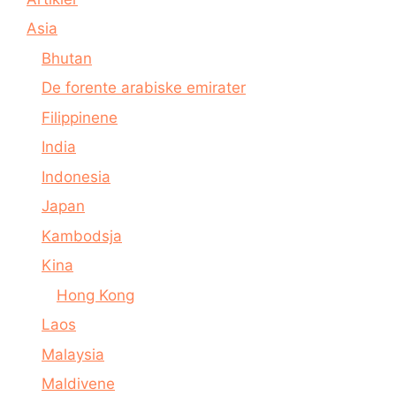
Asia
Bhutan
De forente arabiske emirater
Filippinene
India
Indonesia
Japan
Kambodsja
Kina
Hong Kong
Laos
Malaysia
Maldivene