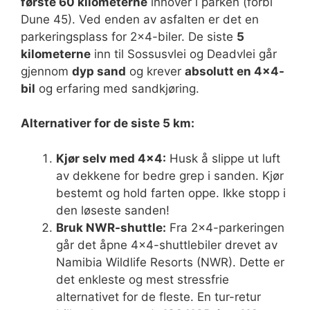
første 60 kilometerne
innover i parken (forbi
Dune 45). Ved enden av asfalten er det en
parkeringsplass for 2×4-biler. De siste
5
kilometerne
inn til Sossusvlei og Deadvlei går
gjennom
dyp sand
og krever
absolutt en 4×4-
bil
og erfaring med sandkjøring.
Alternativer for de siste 5 km:
Kjør selv med 4×4:
Husk å slippe ut luft
av dekkene for bedre grep i sanden. Kjør
bestemt og hold farten oppe. Ikke stopp i
den løseste sanden!
Bruk NWR-shuttle:
Fra 2×4-parkeringen
går det åpne 4×4-shuttlebiler drevet av
Namibia Wildlife Resorts (NWR). Dette er
det enkleste og mest stressfrie
alternativet for de fleste. En tur-retur