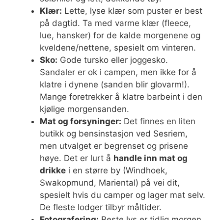
Klær:
Lette, lyse klær som puster er best
på dagtid. Ta med varme klær (fleece,
lue, hansker) for de kalde morgenene og
kveldene/nettene, spesielt om vinteren.
Sko:
Gode tursko eller joggesko.
Sandaler er ok i campen, men ikke for å
klatre i dynene (sanden blir glovarm!).
Mange foretrekker å klatre barbeint i den
kjølige morgensanden.
Mat og forsyninger:
Det finnes en liten
butikk og bensinstasjon ved Sesriem,
men utvalget er begrenset og prisene
høye. Det er lurt å
handle inn mat og
drikke
i en større by (Windhoek,
Swakopmund, Mariental) på vei dit,
spesielt hvis du camper og lager mat selv.
De fleste lodger tilbyr måltider.
Fotografering:
Beste lys er tidlig morgen