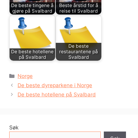
De beste tingene å
Beste årstid for å
gjøre på Svalbard
reise til Svalbard
De beste
De beste hotellene
restaurantene på
på Svalbard
Svalbard
Kategorier
Norge
De beste dyreparkene i Norge
De beste hotellene på Svalbard
Søk