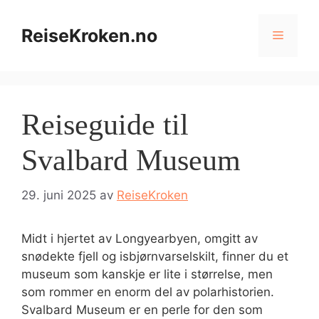
Hopp
til
ReiseKroken.no
Meny
innhold
Reiseguide til
Svalbard Museum
29. juni 2025
av
ReiseKroken
Midt i hjertet av Longyearbyen, omgitt av
snødekte fjell og isbjørnvarselskilt, finner du et
museum som kanskje er lite i størrelse, men
som rommer en enorm del av polarhistorien.
Svalbard Museum er en perle for den som