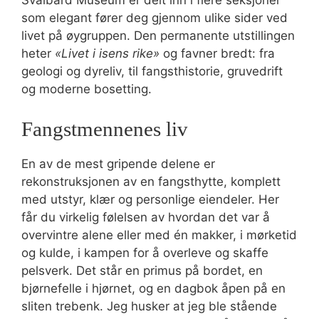
Svalbard Museum er delt inn i flere seksjoner
som elegant fører deg gjennom ulike sider ved
livet på øygruppen. Den permanente utstillingen
heter
«Livet i isens rike»
og favner bredt: fra
geologi og dyreliv, til fangsthistorie, gruvedrift
og moderne bosetting.
Fangstmennenes liv
En av de mest gripende delene er
rekonstruksjonen av en fangsthytte, komplett
med utstyr, klær og personlige eiendeler. Her
får du virkelig følelsen av hvordan det var å
overvintre alene eller med én makker, i mørketid
og kulde, i kampen for å overleve og skaffe
pelsverk. Det står en primus på bordet, en
bjørnefelle i hjørnet, og en dagbok åpen på en
sliten trebenk. Jeg husker at jeg ble stående