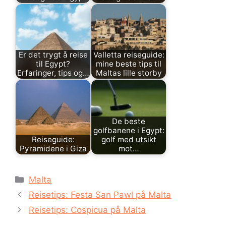
Er det trygt å reise
Valletta reiseguide:
til Egypt?
mine beste tips til
Erfaringer, tips og…
Maltas lille storby
De beste
golfbanene i Egypt:
Reiseguide:
golf med utsikt
Pyramidene i Giza
mot…
Kategorier
Malta
Reisetips: Festa San Pawl på Malta
Reisetips: Cospicua på Malta