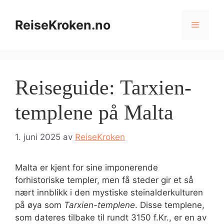
Hopp
til
ReiseKroken.no
Meny
innhold
Reiseguide: Tarxien-
templene på Malta
1. juni 2025
av
ReiseKroken
Malta er kjent for sine imponerende
forhistoriske templer, men få steder gir et så
nært innblikk i den mystiske steinalderkulturen
på øya som
Tarxien-templene
. Disse templene,
som dateres tilbake til rundt 3150 f.Kr., er en av