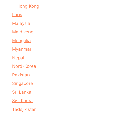
Hong Kong
Laos
Malaysia
Maldivene
Mongolia
Myanmar
Nepal
Nord-Korea
Pakistan
Singapore
Sri Lanka
Sør-Korea
Tadsjikistan