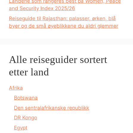
Landene som rangeres best på Women, Peace
and Security Index 2025/26
Reiseguide til Rajasthan: palasser, ørken, blå
byer og de små øyeblikkene du aldri glemmer
Alle reiseguider sortert
etter land
Afrika
Botswana
Den sentralafrikanske republikk
DR Kongo
Egypt