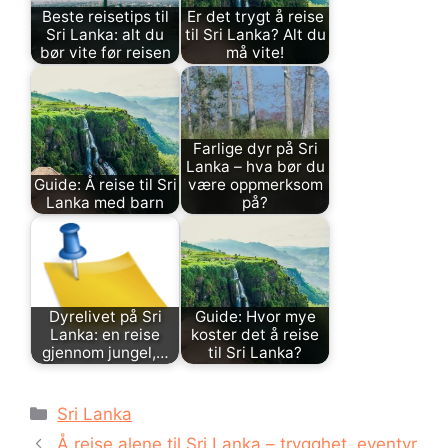
Beste reisetips til
Er det trygt å reise
Sri Lanka: alt du
til Sri Lanka? Alt du
bør vite før reisen
må vite!
Farlige dyr på Sri
Lanka – hva bør du
Guide: Å reise til Sri
være oppmerksom
Lanka med barn
på?
Dyrelivet på Sri
Guide: Hvor mye
Lanka: en reise
koster det å reise
gjennom jungel,…
til Sri Lanka?
Kategorier
Sri Lanka
Å reise alene til Sri Lanka – trygghet, eventyr