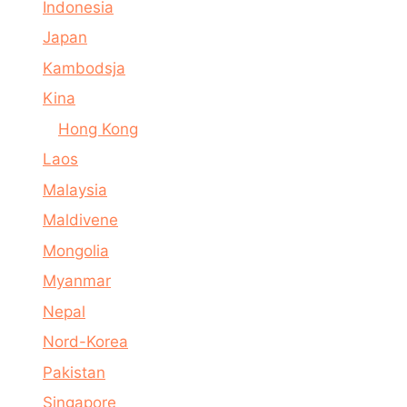
Indonesia
Japan
Kambodsja
Kina
Hong Kong
Laos
Malaysia
Maldivene
Mongolia
Myanmar
Nepal
Nord-Korea
Pakistan
Singapore