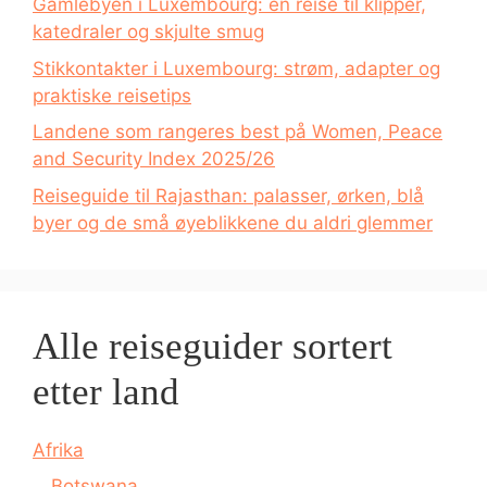
Gamlebyen i Luxembourg: en reise til klipper,
katedraler og skjulte smug
Stikkontakter i Luxembourg: strøm, adapter og
praktiske reisetips
Landene som rangeres best på Women, Peace
and Security Index 2025/26
Reiseguide til Rajasthan: palasser, ørken, blå
byer og de små øyeblikkene du aldri glemmer
Alle reiseguider sortert
etter land
Afrika
Botswana