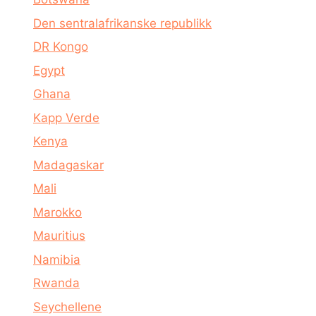
Den sentralafrikanske republikk
DR Kongo
Egypt
Ghana
Kapp Verde
Kenya
Madagaskar
Mali
Marokko
Mauritius
Namibia
Rwanda
Seychellene