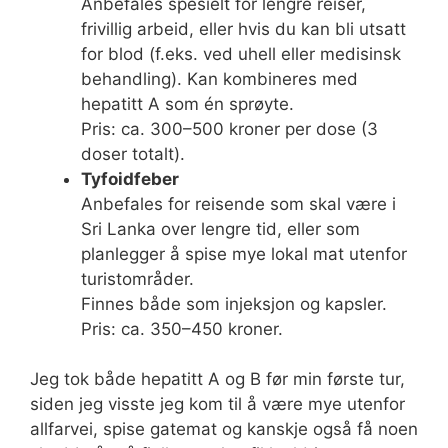
Anbefales spesielt for lengre reiser,
frivillig arbeid, eller hvis du kan bli utsatt
for blod (f.eks. ved uhell eller medisinsk
behandling). Kan kombineres med
hepatitt A som én sprøyte.
Pris: ca. 300–500 kroner per dose (3
doser totalt).
Tyfoidfeber
Anbefales for reisende som skal være i
Sri Lanka over lengre tid, eller som
planlegger å spise mye lokal mat utenfor
turistområder.
Finnes både som injeksjon og kapsler.
Pris: ca. 350–450 kroner.
Jeg tok både hepatitt A og B før min første tur,
siden jeg visste jeg kom til å være mye utenfor
allfarvei, spise gatemat og kanskje også få noen