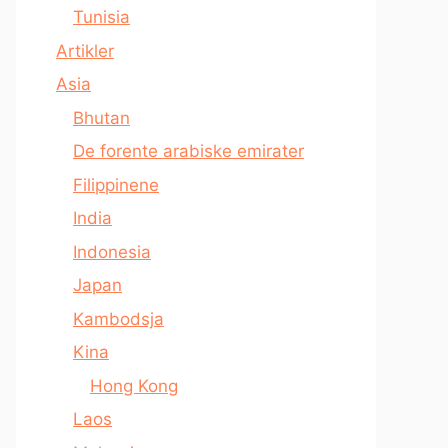
Tunisia
Artikler
Asia
Bhutan
De forente arabiske emirater
Filippinene
India
Indonesia
Japan
Kambodsja
Kina
Hong Kong
Laos