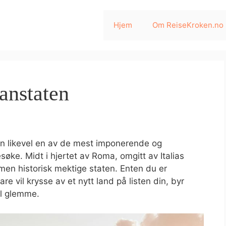
Hjem
Om ReiseKroken.no
kanstaten
en likevel en av de mest imponerende og
øke. Midt i hjertet av Roma, omgitt av Italias
 men historisk mektige staten. Enten du er
bare vil krysse av et nytt land på listen din, byr
il glemme.