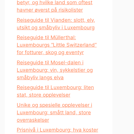
betyr, og hvilke land som oftest
havner øverst på risikolister
Reiseguide til Vianden: slott, elv,
utsikt og småbyliv i Luxembourg
Reiseguide til Müllerthal:
Luxembourgs “Little Switzerland”
for fotturer, skog og eventyr
Reiseguide til Mosel-dalen i
Luxembourg: vin, sykkelstier og
småbyliv langs elva
Reiseguide til Luxembourg: liten
stat, store opplevelser
Unike og spesielle opplevelser i
Luxembourg: smått land, store
overraskelser
Prisnivå i Luxembourg: hva koster