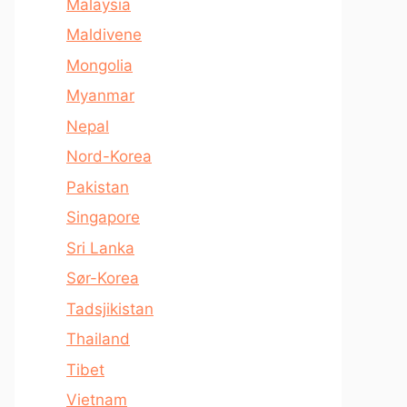
Malaysia
Maldivene
Mongolia
Myanmar
Nepal
Nord-Korea
Pakistan
Singapore
Sri Lanka
Sør-Korea
Tadsjikistan
Thailand
Tibet
Vietnam