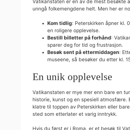
Vatikanstaten er en av de mest besøkte a
unngå folkemengdene helt. Men her er noe
Kom tidlig
: Peterskirken åpner kl. 
en roligere opplevelse.
Bestill billetter på forhånd
: Vatika
sparer deg for tid og frustrasjon.
Besøk sent på ettermiddagen
: Et
museene, så besøker du etter kl. 15
En unik opplevelse
Vatikanstaten er mye mer enn bare en turi
historie, kunst og en spesiell atmosfære.
klatre til toppen av Peterskirken eller bar
sted som etterlater et varig inntrykk.
Hvis du først er i Roma, er et besøk til V