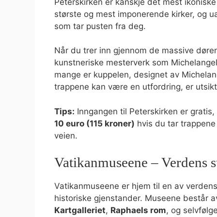
Peterskirken er kanskje det mest ikonisk
største og mest imponerende kirker, og uan
som tar pusten fra deg.
Når du trer inn gjennom de massive dørene
kunstneriske mesterverk som Michelange
mange er kuppelen, designet av Michelang
trappene kan være en utfordring, er utsik
Tips:
Inngangen til Peterskirken er gratis,
10 euro (115 kroner)
hvis du tar trappene 
veien.
Vatikanmuseene – Verdens s
Vatikanmuseene er hjem til en av verden
historiske gjenstander. Museene består av
Kartgalleriet
,
Raphaels rom
, og selvføl