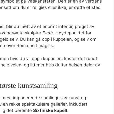
e symbolet på Vatikanstaten. Den er en av verdens
sett om du er religiøs eller ikke, er dette et sted
, blir du møtt av et enormt interiør, preget av
los berømte skulptur
Pietà
. Høydepunktet for
elo selv. Du kan gå opp i kuppelen, og selv om
ten over Roma helt magisk.
 men hvis du vil opp i kuppelen, koster det rundt
hele veien, og litt mer hvis du tar heisen deler av
tørste kunstsamling
s mest imponerende samlinger av kunst og
 en rekke spektakulære gallerier, inkludert
gelig det berømte
Sixtinske kapell
.