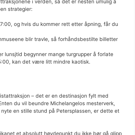
ttraksjonene i verden, så det er nesten umulig å
n strategier:
07:00, og hvis du kommer rett etter åpning, får du
nmuseene blir travle, så forhåndsbestilte billetter
ter lunsjtid begynner mange turgrupper å forlate
:00, kan det være litt mindre kaotisk.
stattraksjon – det er en destinasjon fylt med
 Enten du vil beundre Michelangelos mesterverk,
e nyte en stille stund på Petersplassen, er dette et
atikanet et absolutt høydepunkt du ikke bør gå glipp