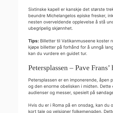
Sixtinske kapell er kanskje det største t
beundre Michelangelos episke fresker, in
nesten overveldende opplevelse å stå und
ubegripelig skjønnhet.
Tips:
Billetter til Vatikanmuseene koster 
kjøpe billetter på forhånd for å unngå lan
kan du vurdere en guidet tur.
Petersplassen – Pave Frans
Petersplassen er en imponerende, åpen pla
og den enorme obelisken i midten. Dette e
audienser og messer, spesielt på søndager
Hvis du er i Roma på en onsdag, kan du 
kort tale og velsigner folkemengden. Dette