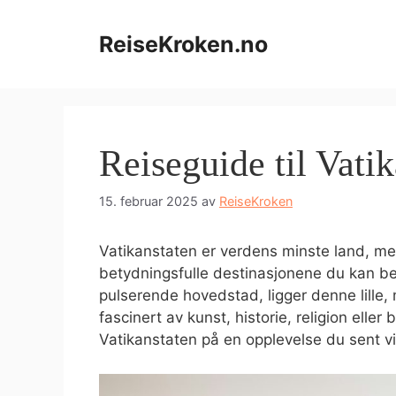
Hopp
til
ReiseKroken.no
innhold
Reiseguide til Vati
15. februar 2025
av
ReiseKroken
Vatikanstaten er verdens minste land, m
betydningsfulle destinasjonene du kan bes
pulserende hovedstad, ligger denne lille,
fascinert av kunst, historie, religion eller 
Vatikanstaten på en opplevelse du sent v