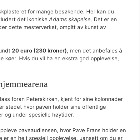
rekkplasteret for mange besøkende. Her kan du
kludert det ikoniske
Adams skapelse
. Det er en
er dette mesterverket, omgitt av kunst av
rundt
20 euro (230 kroner)
, men det anbefales å
ge køer. Hvis du vil ha en ekstra god opplevelse,
’ hjemmearena
ss foran Peterskirken, kjent for sine kolonnader
r stedet hvor paven holder sine offentlige
 og under spesielle høytider.
oppleve paveaudiensen, hvor Pave Frans holder en
 er en helt spesiell opplevelse, uansett om du er