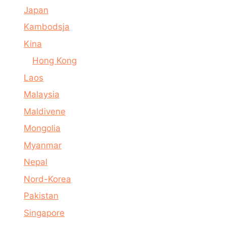
Japan
Kambodsja
Kina
Hong Kong
Laos
Malaysia
Maldivene
Mongolia
Myanmar
Nepal
Nord-Korea
Pakistan
Singapore