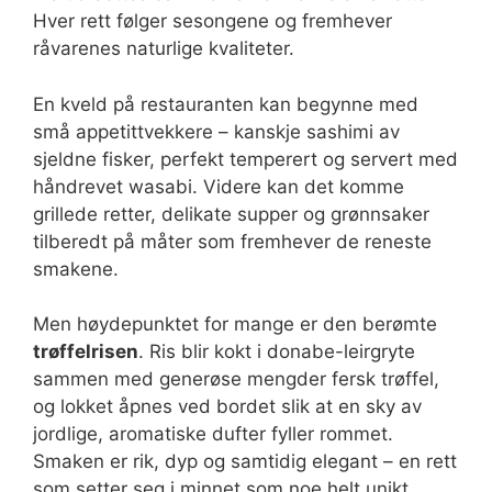
Hver rett følger sesongene og fremhever
råvarenes naturlige kvaliteter.
En kveld på restauranten kan begynne med
små appetittvekkere – kanskje sashimi av
sjeldne fisker, perfekt temperert og servert med
håndrevet wasabi. Videre kan det komme
grillede retter, delikate supper og grønnsaker
tilberedt på måter som fremhever de reneste
smakene.
Men høydepunktet for mange er den berømte
trøffelrisen
. Ris blir kokt i donabe-leirgryte
sammen med generøse mengder fersk trøffel,
og lokket åpnes ved bordet slik at en sky av
jordlige, aromatiske dufter fyller rommet.
Smaken er rik, dyp og samtidig elegant – en rett
som setter seg i minnet som noe helt unikt.