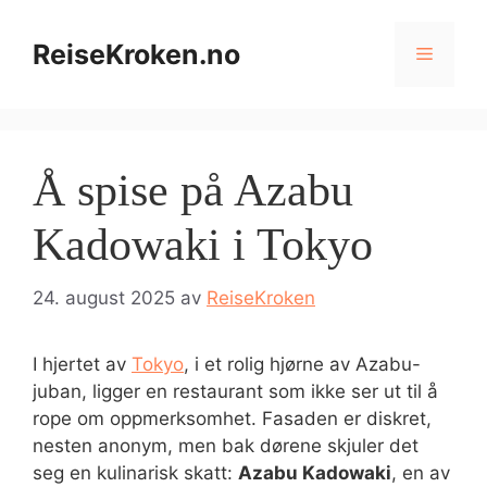
Hopp
til
ReiseKroken.no
Meny
innhold
Å spise på Azabu
Kadowaki i Tokyo
24. august 2025
av
ReiseKroken
I hjertet av
Tokyo
, i et rolig hjørne av Azabu-
juban, ligger en restaurant som ikke ser ut til å
rope om oppmerksomhet. Fasaden er diskret,
nesten anonym, men bak dørene skjuler det
seg en kulinarisk skatt:
Azabu Kadowaki
, en av