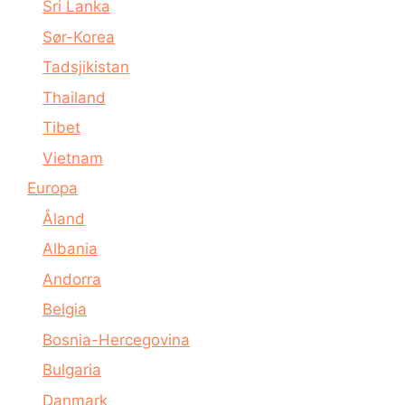
Sri Lanka
Sør-Korea
Tadsjikistan
Thailand
Tibet
Vietnam
Europa
Åland
Albania
Andorra
Belgia
Bosnia-Hercegovina
Bulgaria
Danmark