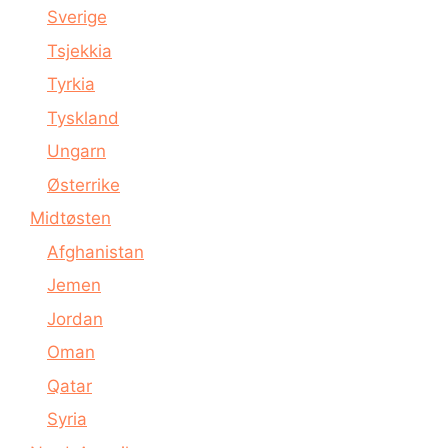
Sverige
Tsjekkia
Tyrkia
Tyskland
Ungarn
Østerrike
Midtøsten
Afghanistan
Jemen
Jordan
Oman
Qatar
Syria