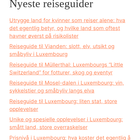
Nyeste reiseguider
Utrygge land for kvinner som reiser alene: hva
det egentlig betyr, og hvilke land som oftest
havner øverst på risikolister
Reiseguide til Vianden: slott, elv, utsikt og
småbyliv i Luxembourg
Reiseguide til Müllerthal: Luxembourgs “Little
Switzerland” for fotturer, skog og eventyr
Reiseguide til Mosel-dalen i Luxembourg: vin,
sykkelstier og småbyliv langs elva
Reiseguide til Luxembourg: liten stat, store
opplevelser
Unike og spesielle opplevelser i Luxembourg:
smått land, store overraskelser
Prisnivå i Luxembourg: hva koster det egentlig å