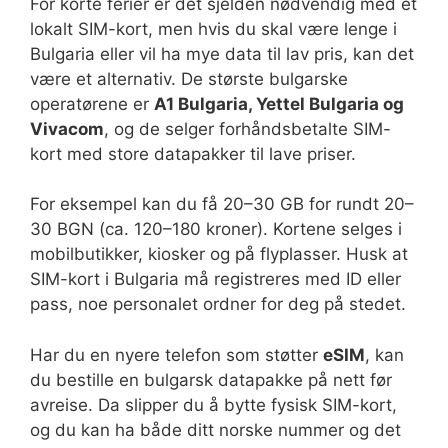
For korte ferier er det sjelden nødvendig med et
lokalt SIM-kort, men hvis du skal være lenge i
Bulgaria eller vil ha mye data til lav pris, kan det
være et alternativ. De største bulgarske
operatørene er
A1 Bulgaria, Yettel Bulgaria og
Vivacom
, og de selger forhåndsbetalte SIM-
kort med store datapakker til lave priser.
For eksempel kan du få 20–30 GB for rundt 20–
30 BGN (ca. 120–180 kroner). Kortene selges i
mobilbutikker, kiosker og på flyplasser. Husk at
SIM-kort i Bulgaria må registreres med ID eller
pass, noe personalet ordner for deg på stedet.
Har du en nyere telefon som støtter
eSIM
, kan
du bestille en bulgarsk datapakke på nett før
avreise. Da slipper du å bytte fysisk SIM-kort,
og du kan ha både ditt norske nummer og det