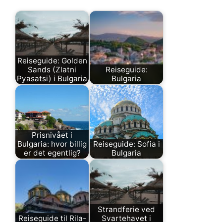
Reiseguide: Golden
Sands (Zlatni
Reiseguide:
Pyasatsi) i Bulgaria
Bulgaria
Prisnivået i
Bulgaria: hvor billig
Reiseguide: Sofia i
er det egentlig?
Bulgaria
Strandferie ved
Reiseguide til Rila-
Svartehavet i