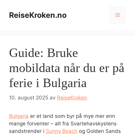
Hopp
til
ReiseKroken.no
Meny
innhold
Guide: Bruke
mobildata når du er på
ferie i Bulgaria
10. august 2025
av
ReiseKroken
Bulgaria
er et land som byr på mye mer enn
mange forventer – alt fra Svartehavskystens
sandstrender i
Sunny Beach
og Golden Sands