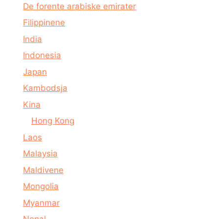
De forente arabiske emirater
Filippinene
India
Indonesia
Japan
Kambodsja
Kina
Hong Kong
Laos
Malaysia
Maldivene
Mongolia
Myanmar