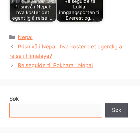
Reiseguide til
Prisnivå i Nepal:
Lukla:
hva koster det
inngangsporten til
egentlig å reise i…
Everest og…
Kategorier
Nepal
Prisnivå i Nepal: hva koster det egentlig å
reise i Himalaya?
Reiseguide til Pokhara i Nepal
Søk
Søk