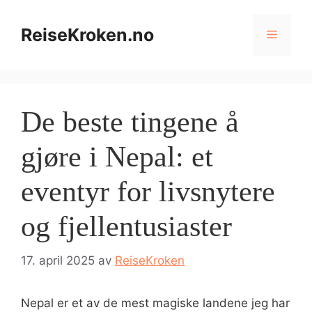
Hopp
til
ReiseKroken.no
Meny
innhold
De beste tingene å
gjøre i Nepal: et
eventyr for livsnytere
og fjellentusiaster
17. april 2025
av
ReiseKroken
Nepal er et av de mest magiske landene jeg har