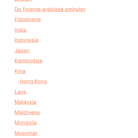
De forente arabiske emirater
Filippinene
India
Indonesia
Japan
Kambodsja
Kina
Hong Kong
Laos
Malaysia
Maldivene
Mongolia
Myanmar