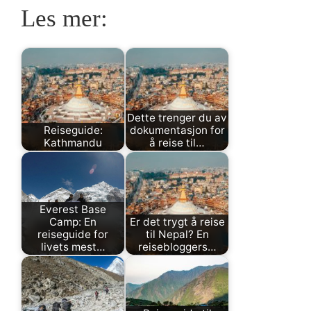
Les mer:
Dette trenger du av
Reiseguide:
dokumentasjon for
Kathmandu
å reise til…
Everest Base
Camp: En
Er det trygt å reise
reiseguide for
til Nepal? En
livets mest…
reisebloggers…