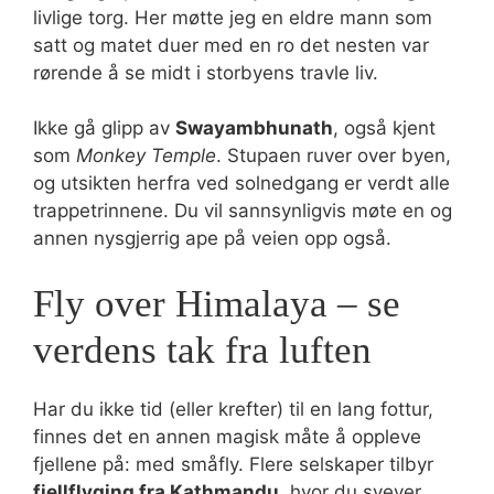
livlige torg. Her møtte jeg en eldre mann som
satt og matet duer med en ro det nesten var
rørende å se midt i storbyens travle liv.
Ikke gå glipp av
Swayambhunath
, også kjent
som
Monkey Temple
. Stupaen ruver over byen,
og utsikten herfra ved solnedgang er verdt alle
trappetrinnene. Du vil sannsynligvis møte en og
annen nysgjerrig ape på veien opp også.
Fly over Himalaya – se
verdens tak fra luften
Har du ikke tid (eller krefter) til en lang fottur,
finnes det en annen magisk måte å oppleve
fjellene på: med småfly. Flere selskaper tilbyr
fjellflyging fra Kathmandu
, hvor du svever