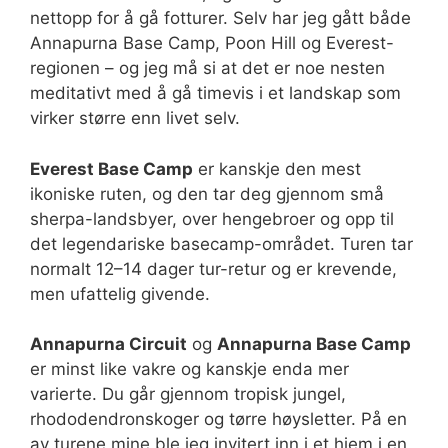
nettopp for å gå fotturer. Selv har jeg gått både
Annapurna Base Camp, Poon Hill og Everest-
regionen – og jeg må si at det er noe nesten
meditativt med å gå timevis i et landskap som
virker større enn livet selv.
Everest Base Camp
er kanskje den mest
ikoniske ruten, og den tar deg gjennom små
sherpa-landsbyer, over hengebroer og opp til
det legendariske basecamp-området. Turen tar
normalt 12–14 dager tur-retur og er krevende,
men ufattelig givende.
Annapurna Circuit
og
Annapurna Base Camp
er minst like vakre og kanskje enda mer
varierte. Du går gjennom tropisk jungel,
rhododendronskoger og tørre høysletter. På en
av turene mine ble jeg invitert inn i et hjem i en