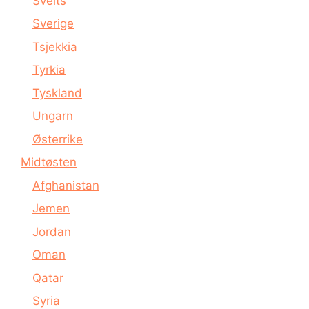
Sveits
Sverige
Tsjekkia
Tyrkia
Tyskland
Ungarn
Østerrike
Midtøsten
Afghanistan
Jemen
Jordan
Oman
Qatar
Syria