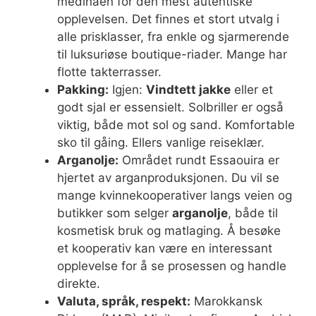
medinaen for den mest autentiske
opplevelsen. Det finnes et stort utvalg i
alle prisklasser, fra enkle og sjarmerende
til luksuriøse boutique-riader. Mange har
flotte takterrasser.
Pakking:
Igjen:
Vindtett jakke
eller et
godt sjal er essensielt. Solbriller er også
viktig, både mot sol og sand. Komfortable
sko til gåing. Ellers vanlige reiseklær.
Arganolje:
Området rundt Essaouira er
hjertet av arganproduksjonen. Du vil se
mange kvinnekooperativer langs veien og
butikker som selger
arganolje
, både til
kosmetisk bruk og matlaging. Å besøke
et kooperativ kan være en interessant
opplevelse for å se prosessen og handle
direkte.
Valuta, språk, respekt:
Marokkansk