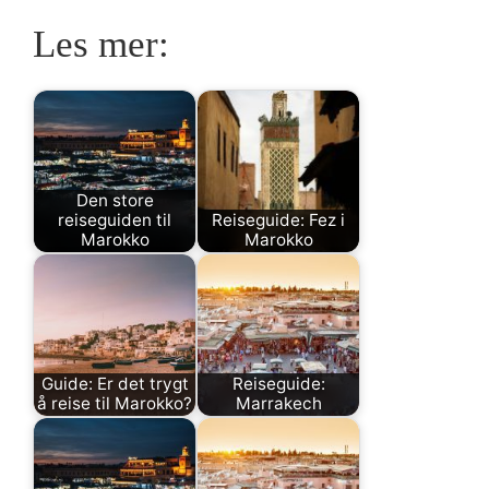
Les mer:
Den store
reiseguiden til
Reiseguide: Fez i
Marokko
Marokko
Guide: Er det trygt
Reiseguide:
å reise til Marokko?
Marrakech