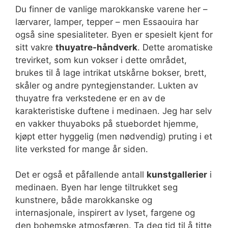
Du finner de vanlige marokkanske varene her –
lærvarer, lamper, tepper – men Essaouira har
også sine spesialiteter. Byen er spesielt kjent for
sitt vakre
thuyatre-håndverk
. Dette aromatiske
trevirket, som kun vokser i dette området,
brukes til å lage intrikat utskårne bokser, brett,
skåler og andre pyntegjenstander. Lukten av
thuyatre fra verkstedene er en av de
karakteristiske duftene i medinaen. Jeg har selv
en vakker thuyaboks på stuebordet hjemme,
kjøpt etter hyggelig (men nødvendig) pruting i et
lite verksted for mange år siden.
Det er også et påfallende antall
kunstgallerier
i
medinaen. Byen har lenge tiltrukket seg
kunstnere, både marokkanske og
internasjonale, inspirert av lyset, fargene og
den bohemske atmosfæren. Ta deg tid til å titte