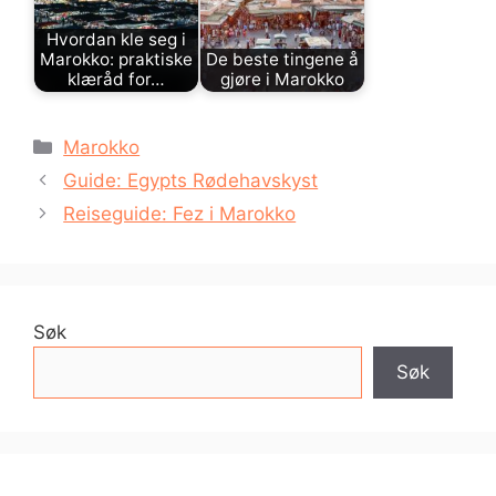
Hvordan kle seg i
Marokko: praktiske
De beste tingene å
klæråd for…
gjøre i Marokko
Kategorier
Marokko
Guide: Egypts Rødehavskyst
Reiseguide: Fez i Marokko
Søk
Søk