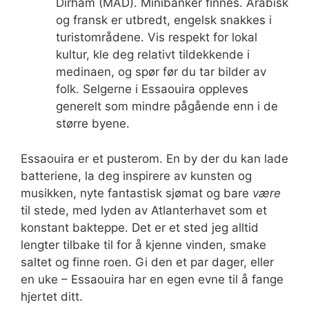
Dirham (MAD). Minibanker finnes. Arabisk
og fransk er utbredt, engelsk snakkes i
turistområdene. Vis respekt for lokal
kultur, kle deg relativt tildekkende i
medinaen, og spør før du tar bilder av
folk. Selgerne i Essaouira oppleves
generelt som mindre pågående enn i de
større byene.
Essaouira er et pusterom. En by der du kan lade
batteriene, la deg inspirere av kunsten og
musikken, nyte fantastisk sjømat og bare
være
til stede, med lyden av Atlanterhavet som et
konstant bakteppe. Det er et sted jeg alltid
lengter tilbake til for å kjenne vinden, smake
saltet og finne roen. Gi den et par dager, eller
en uke – Essaouira har en egen evne til å fange
hjertet ditt.