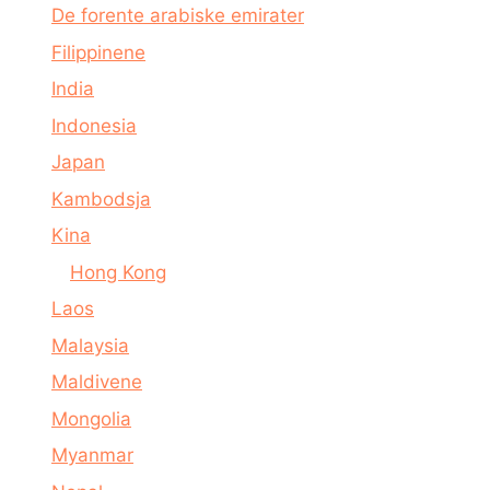
De forente arabiske emirater
Filippinene
India
Indonesia
Japan
Kambodsja
Kina
Hong Kong
Laos
Malaysia
Maldivene
Mongolia
Myanmar