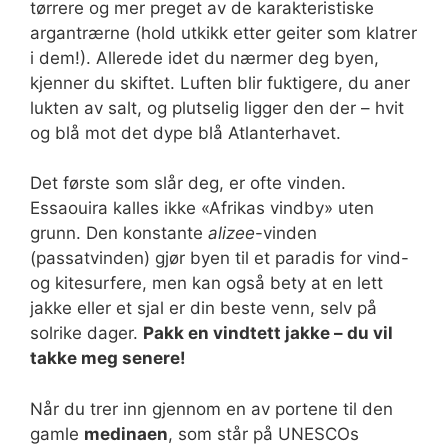
tørrere og mer preget av de karakteristiske
argantrærne (hold utkikk etter geiter som klatrer
i dem!). Allerede idet du nærmer deg byen,
kjenner du skiftet. Luften blir fuktigere, du aner
lukten av salt, og plutselig ligger den der – hvit
og blå mot det dype blå Atlanterhavet.
Det første som slår deg, er ofte vinden.
Essaouira kalles ikke «Afrikas vindby» uten
grunn. Den konstante
alizee
-vinden
(passatvinden) gjør byen til et paradis for vind-
og kitesurfere, men kan også bety at en lett
jakke eller et sjal er din beste venn, selv på
solrike dager.
Pakk en vindtett jakke – du vil
takke meg senere!
Når du trer inn gjennom en av portene til den
gamle
medinaen
, som står på UNESCOs