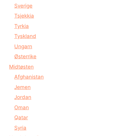
Sverige
Tsjekkia
Tyrkia
Tyskland
Ungarn
Østerrike
Midtøsten
Afghanistan
Jemen
Jordan
Oman
Qatar
Syria