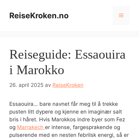
Hopp
til
ReiseKroken.no
Meny
innhold
Reiseguide: Essaouira
i Marokko
26. april 2025
av
ReiseKroken
Essaouira… bare navnet får meg til å trekke
pusten litt dypere og kjenne en imaginær salt
bris i håret. Hvis Marokkos indre byer som Fez
og
Marrakech
er intense, fargesprakende og
pulserende med en nesten febrilsk energi, så er