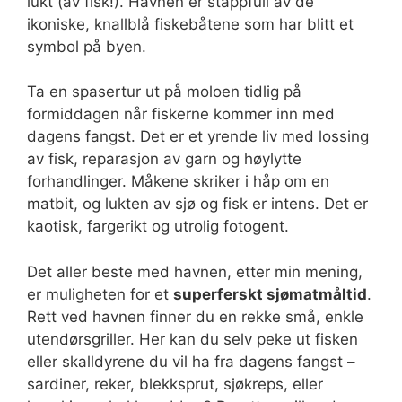
lukt (av fisk!). Havnen er stappfull av de
ikoniske, knallblå fiskebåtene som har blitt et
symbol på byen.
Ta en spasertur ut på moloen tidlig på
formiddagen når fiskerne kommer inn med
dagens fangst. Det er et yrende liv med lossing
av fisk, reparasjon av garn og høylytte
forhandlinger. Måkene skriker i håp om en
matbit, og lukten av sjø og fisk er intens. Det er
kaotisk, fargerikt og utrolig fotogent.
Det aller beste med havnen, etter min mening,
er muligheten for et
superferskt sjømatmåltid
.
Rett ved havnen finner du en rekke små, enkle
utendørsgriller. Her kan du selv peke ut fisken
eller skalldyrene du vil ha fra dagens fangst –
sardiner, reker, blekksprut, sjøkreps, eller