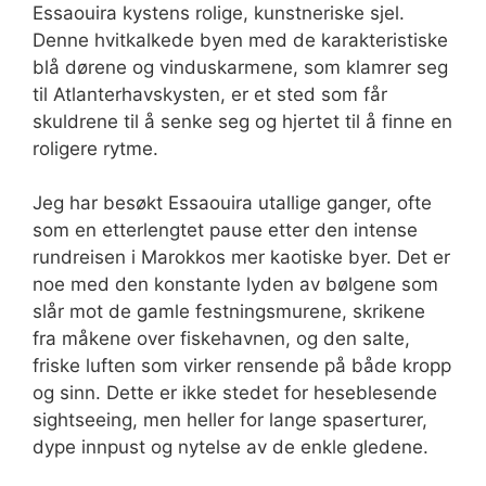
Essaouira kystens rolige, kunstneriske sjel.
Denne hvitkalkede byen med de karakteristiske
blå dørene og vinduskarmene, som klamrer seg
til Atlanterhavskysten, er et sted som får
skuldrene til å senke seg og hjertet til å finne en
roligere rytme.
Jeg har besøkt Essaouira utallige ganger, ofte
som en etterlengtet pause etter den intense
rundreisen i Marokkos mer kaotiske byer. Det er
noe med den konstante lyden av bølgene som
slår mot de gamle festningsmurene, skrikene
fra måkene over fiskehavnen, og den salte,
friske luften som virker rensende på både kropp
og sinn. Dette er ikke stedet for heseblesende
sightseeing, men heller for lange spaserturer,
dype innpust og nytelse av de enkle gledene.