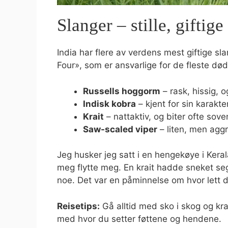
Slanger – stille, gifti
India har flere av verdens mest giftige s
Four», som er ansvarlige for de fleste døde
Russells hoggorm
– rask, hissig, o
Indisk kobra
– kjent for sin karakte
Krait
– nattaktiv, og biter ofte so
Saw-scaled viper
– liten, men aggr
Jeg husker jeg satt i en hengekøye i Kera
meg flytte meg. En krait hadde sneket s
noe. Det var en påminnelse om hvor lett d
Reisetips:
Gå alltid med sko i skog og kra
med hvor du setter føttene og hendene.