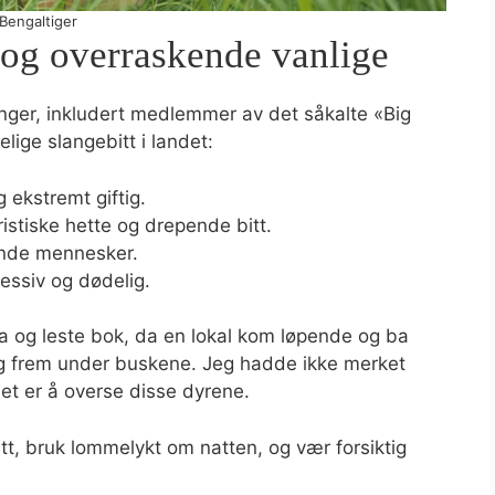
Bengaltiger
ge og overraskende vanlige
langer, inkludert medlemmer av det såkalte «Big
lige slangebitt i landet:
g ekstremt giftig.
ristiske hette og drepende bitt.
vende mennesker.
essiv og dødelig.
la og leste bok, da en lokal kom løpende og ba
eg frem under buskene. Jeg hadde ikke merket
et er å overse disse dyrene.
tt, bruk lommelykt om natten, og vær forsiktig