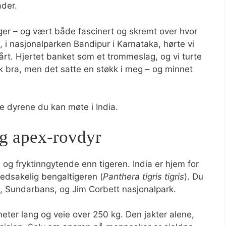
åder.
nger – og vært både fascinert og skremt over hvor
i nasjonalparken Bandipur i Karnataka, hørte vi
 vårt. Hjertet banket som et trommeslag, og vi turte
kk bra, men det satte en støkk i meg – og minnet
e dyrene du kan møte i India.
og apex-rovdyr
 og fryktinngytende enn tigeren. India er hjem for
vedsakelig bengaltigeren (
Panthera tigris tigris
). Du
, Sundarbans, og Jim Corbett nasjonalpark.
meter lang og veie over 250 kg. Den jakter alene,