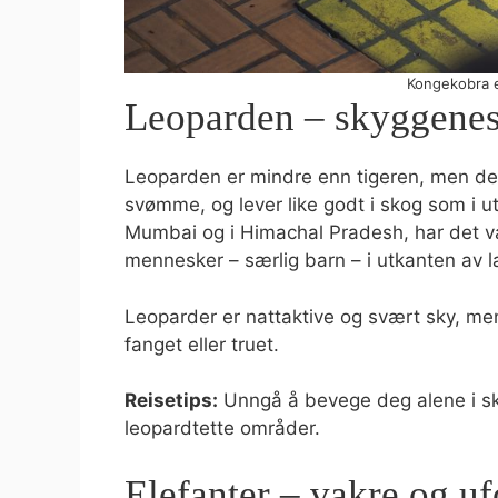
Kongekobra e
Leoparden – skyggenes
Leoparden er mindre enn tigeren, men dest
svømme, og lever like godt i skog som i 
Mumbai og i Himachal Pradesh, har det væ
mennesker – særlig barn – i utkanten av 
Leoparder er nattaktive og svært sky, men
fanget eller truet.
Reisetips:
Unngå å bevege deg alene i sk
leopardtette områder.
Elefanter – vakre og uf