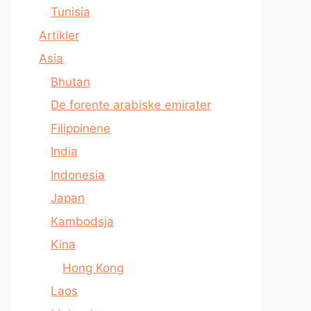
Tunisia
Artikler
Asia
Bhutan
De forente arabiske emirater
Filippinene
India
Indonesia
Japan
Kambodsja
Kina
Hong Kong
Laos