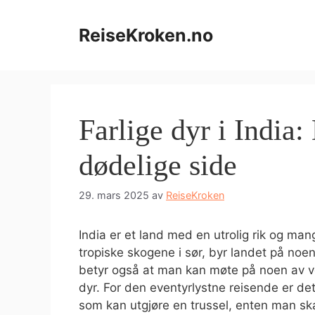
Hopp
til
ReiseKroken.no
innhold
Farlige dyr i India:
dødelige side
29. mars 2025
av
ReiseKroken
India er et land med en utrolig rik og man
tropiske skogene i sør, byr landet på noe
betyr også at man kan møte på noen av ve
dyr. For den eventyrlystne reisende er det
som kan utgjøre en trussel, enten man skal 