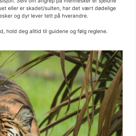
esisjon. Selv om angrep på mennesker er sjeldne
uet eller er skadet/sulten, har det vært dødelige
sker og dyr lever tett på hverandre.
d, hold deg alltid til guidene og følg reglene.