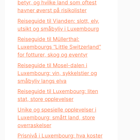
betyr, og hvilke land som oftest
havner øverst på risikolister
Reiseguide til Vianden: slott, elv,
utsikt og småbyliv i Luxembourg
Reiseguide til Müllerthal:
Luxembourgs “Little Switzerland”
for fotturer, skog og eventyr
Reiseguide til Mosel-dalen i
Luxembourg: vin, sykkelstier og
småbyliv langs elva
Reiseguide til Luxembourg: liten
stat, store opplevelser
Unike og spesielle opplevelser i
Luxembourg: smått land, store
overraskelser
Prisnivå i Luxembourg: hva koster