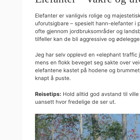
Elefanter er vanligvis rolige og majestetis
uforutsigbare – spesielt hann-elefanter i
ofte gjennom jordbruksområder og landsby
tilfeller kan de bli aggressive og ødele
Jeg har selv opplevd en «elephant traffic j
mens en flokk beveget seg sakte over veie
elefantene kastet på hodene og brummet l
knapt å puste.
Reisetips:
Hold alltid god avstand til vill
uansett hvor fredelige de ser ut.