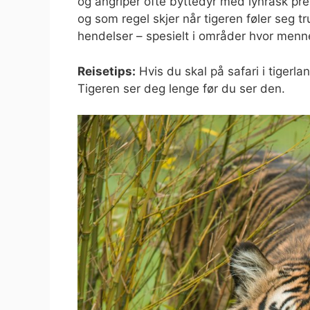
og angriper ofte byttedyr med lynrask pr
og som regel skjer når tigeren føler seg tr
hendelser – spesielt i områder hvor menne
Reisetips:
Hvis du skal på safari i tigerlan
Tigeren ser deg lenge før du ser den.