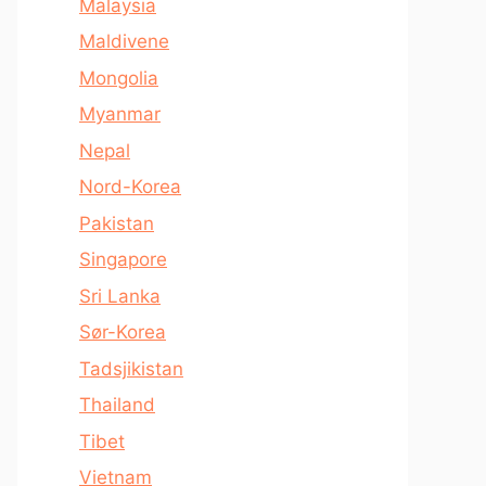
Malaysia
Maldivene
Mongolia
Myanmar
Nepal
Nord-Korea
Pakistan
Singapore
Sri Lanka
Sør-Korea
Tadsjikistan
Thailand
Tibet
Vietnam