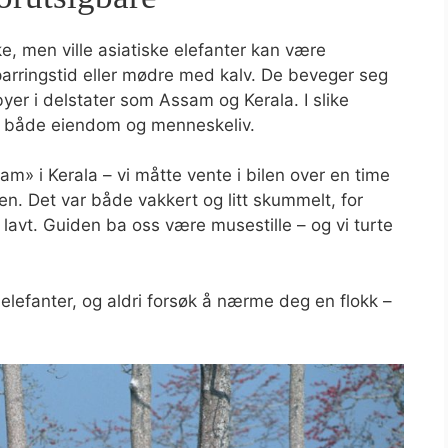
ke, men ville asiatiske elefanter kan være
 parringstid eller mødre med kalv. De beveger seg
er i delstater som Assam og Kerala. I slike
gge både eiendom og menneskeliv.
am» i Kerala – vi måtte vente i bilen over en time
n. Det var både vakkert og litt skummelt, for
avt. Guiden ba oss være musestille – og vi turte
e elefanter, og aldri forsøk å nærme deg en flokk –