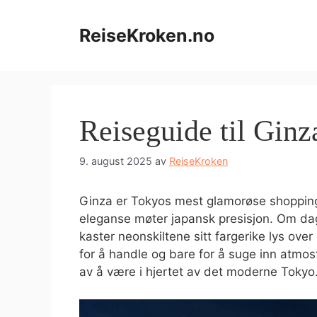
Hopp
til
ReiseKroken.no
innhold
Reiseguide til Ginz
9. august 2025
av
ReiseKroken
Ginza er Tokyos mest glamorøse shoppin
eleganse møter japansk presisjon. Om dag
kaster neonskiltene sitt fargerike lys ov
for å handle og bare for å suge inn atmos
av å være i hjertet av det moderne Tokyo