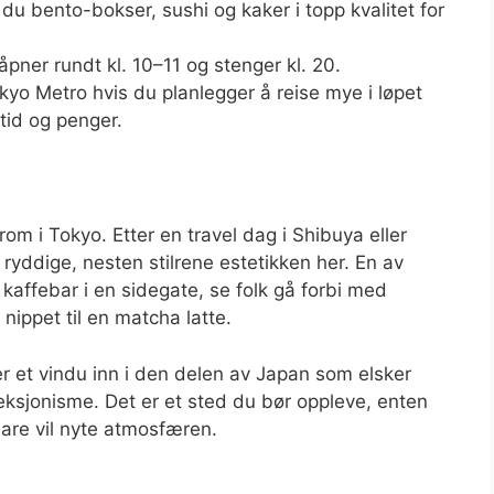
 du bento-bokser, sushi og kaker i topp kvalitet for
pner rundt kl. 10–11 og stenger kl. 20.
yo Metro hvis du planlegger å reise mye i løpet
tid og penger.
rom i Tokyo. Etter en travel dag i Shibuya eller
yddige, nesten stilrene estetikken her. En av
n kaffebar i en sidegate, se folk gå forbi med
ippet til en matcha latte.
r et vindu inn i den delen av Japan som elsker
rfeksjonisme. Det er et sted du bør oppleve, enten
bare vil nyte atmosfæren.