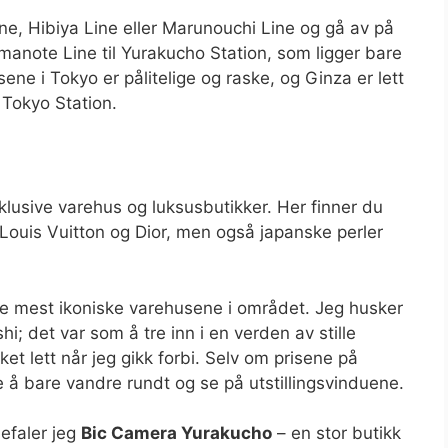
ne, Hibiya Line eller Marunouchi Line og gå av på
amanote Line til Yurakucho Station, som ligger bare
ne i Tokyo er pålitelige og raske, og Ginza er lett
 Tokyo Station.
sklusive varehus og luksusbutikker. Her finner du
Louis Vuitton og Dior, men også japanske perler
de mest ikoniske varehusene i området. Jeg husker
hi; det var som å tre inn i en verden av stille
t lett når jeg gikk forbi. Selv om prisene på
 å bare vandre rundt og se på utstillingsvinduene.
befaler jeg
Bic Camera Yurakucho
– en stor butikk