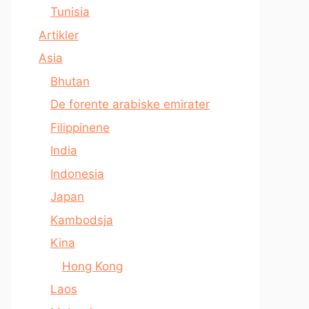
Tunisia
Artikler
Asia
Bhutan
De forente arabiske emirater
Filippinene
India
Indonesia
Japan
Kambodsja
Kina
Hong Kong
Laos