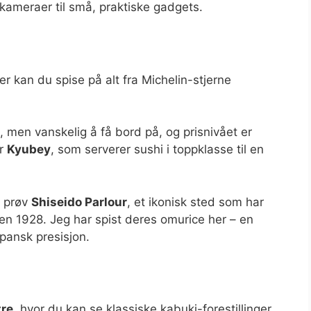
-kameraer til små, praktiske gadgets.
r kan du spise på alt fra Michelin-stjerne
 men vanskelig å få bord på, og prisnivået er
er
Kyubey
, som serverer sushi i toppklasse til en
, prøv
Shiseido Parlour
, et ikonisk sted som har
den 1928. Jeg har spist deres omurice her – en
apansk presisjon.
tre
, hvor du kan se klassiske kabuki-forestillinger.