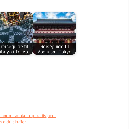
 reiseguide til
Reiseguide til
ibuya i Tokyo
Asakusa i Tokyo
gjennom smaker og tradisjoner
 aldri skuffer