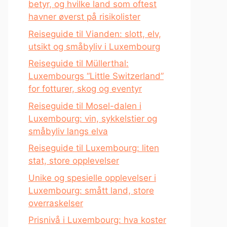
betyr, og hvilke land som oftest
havner øverst på risikolister
Reiseguide til Vianden: slott, elv,
utsikt og småbyliv i Luxembourg
Reiseguide til Müllerthal:
Luxembourgs “Little Switzerland”
for fotturer, skog og eventyr
Reiseguide til Mosel-dalen i
Luxembourg: vin, sykkelstier og
småbyliv langs elva
Reiseguide til Luxembourg: liten
stat, store opplevelser
Unike og spesielle opplevelser i
Luxembourg: smått land, store
overraskelser
Prisnivå i Luxembourg: hva koster