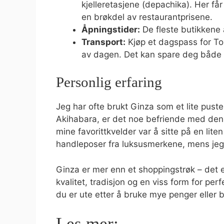
kjelleretasjene (depachika). Her får
en brøkdel av restaurantprisene.
Åpningstider:
De fleste butikkene å
Transport:
Kjøp et dagspass for Tok
av dagen. Det kan spare deg både 
Personlig erfaring
Jeg har ofte brukt Ginza som et lite puste
Akihabara, er det noe befriende med den r
mine favorittkvelder var å sitte på en lite
handleposer fra luksusmerkene, mens jeg n
Ginza er mer enn et shoppingstrøk – det e
kvalitet, tradisjon og en viss form for pe
du er ute etter å bruke mye penger eller 
Les mer: