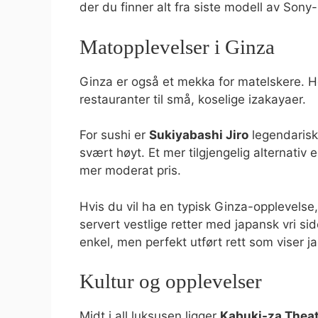
der du finner alt fra siste modell av Sony
Matopplevelser i Ginza
Ginza er også et mekka for matelskere. He
restauranter til små, koselige izakayaer.
For sushi er
Sukiyabashi Jiro
legendarisk,
svært høyt. Et mer tilgjengelig alternativ 
mer moderat pris.
Hvis du vil ha en typisk Ginza-opplevelse
servert vestlige retter med japansk vri si
enkel, men perfekt utført rett som viser j
Kultur og opplevelser
Midt i all luksusen ligger
Kabuki-za Thea