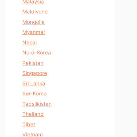
Malaysia
Maldivene
Mongolia
Myanmar
Nepal
Nord-Korea
Pakistan
Singapore
Sri Lanka
Sør-Korea
Tadsjikistan
Thailand
Tibet
Vietnam