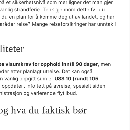
på et sikkerhetsnivå som mer ligner det man gjør
vanlig strandferie. Tenk gjennom dette før du
ar du en plan for å komme deg ut av landet, og har
raråder reise? Mange reiseforsikringer har unntak i
iteter
ke visumkrav for opphold inntil 90 dager
, men
der etter planlagt utreise. Det kan også
n vanlig oppgitt sum er
US$ 10 (rundt 105
d oppdatert info tett på avreise, spesielt siden
nistrasjon og varierende flytilbud.
og hva du faktisk bør