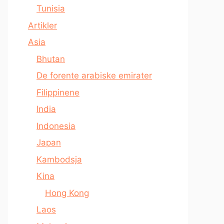
Tunisia
Artikler
Asia
Bhutan
De forente arabiske emirater
Filippinene
India
Indonesia
Japan
Kambodsja
Kina
Hong Kong
Laos