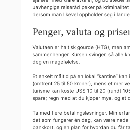
sjåfører med klare avtaler, og bo steder 
uavhengige reiseråd peker på kriminalite
dersom man likevel oppholder seg i lande
Penger, valuta og priser
Valutaen er haitisk gourde (HTG), men amer
sammenhenger. Kursen svinger, så alle kro
deg en magefølelse.
Et enkelt måltid på en lokal “kantine” kan 
(omtrent 25 til 50 kroner), mens et mer v
turisme kan koste US$ 10 til 20 (rundt 105
spare; regn med at du kjøper mye, og at du
Ta med flere betalingsløsninger. Min erfari
det som fungerer én dag, kan være nede n
bankkort, og en plan for hvordan du får t