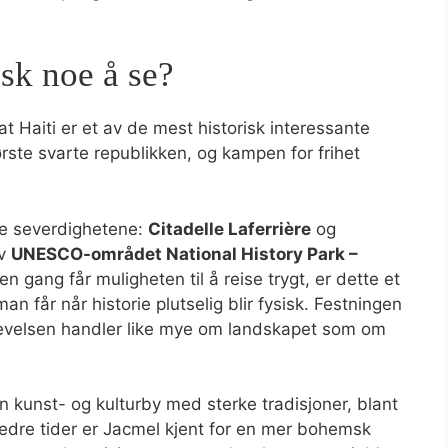
isk noe å se?
at Haiti er et av de mest historisk interessante
rste svarte republikken, og kampen for frihet
ske severdighetene:
Citadelle Laferrière
og
av
UNESCO-området National History Park –
en gang får muligheten til å reise trygt, er dette et
 får når historie plutselig blir fysisk. Festningen
pplevelsen handler like mye om landskapet som om
n kunst- og kulturby med sterke tradisjoner, blant
 bedre tider er Jacmel kjent for en mer bohemsk