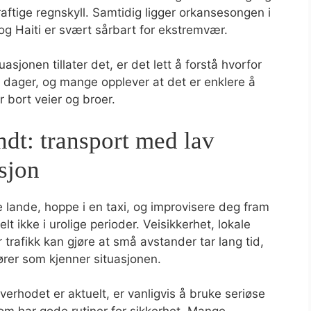
raftige regnskyll. Samtidig ligger orkansesongen i
 og Haiti er svært sårbart for ekstremvær.
asjonen tillater det, er det lett å forstå hvorfor
e dager, og mange opplever at det er enklere å
 bort veier og broer.
dt: transport med lav
sjon
te lande, hoppe i en taxi, og improvisere deg fram
ielt ikke i urolige perioder. Veisikkerhet, lokale
r trafikk kan gjøre at små avstander tar lang tid,
ører som kjenner situasjonen.
erhodet er aktuelt, er vanligvis å bruke seriøse