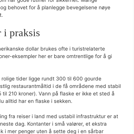
som har gode rutiner for sikkerhet. Mange
t og behovet for å planlegge bevegelsene nøye
t.
 i praksis
ikanske dollar brukes ofte i turistrelaterte
ner-eksempler her er bare omtrentlige for å gi
i rolige tider ligge rundt 300 til 600 gourde
estlig restaurantmåltid i de få områdene med stabil
 til 210 kroner). Vann på flaske er ikke et sted å
 alltid har en flaske i sekken.
ng fra reiser i land med ustabil infrastruktur er at
este dag. Kontanter i små valører, et ekstra
ak i mer penger uten å sette deg i en sårbar