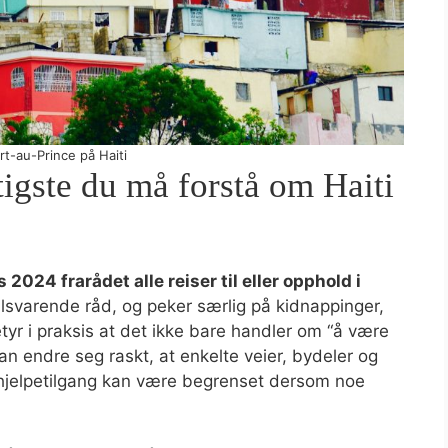
rt-au-Prince på Haiti
ktigste du må forstå om Haiti
 2024 frarådet alle reiser til eller opphold i
ilsvarende råd, og peker særlig på kidnappinger,
tyr i praksis at det ikke bare handler om “å være
kan endre seg raskt, at enkelte veier, bydeler og
at hjelpetilgang kan være begrenset dersom noe