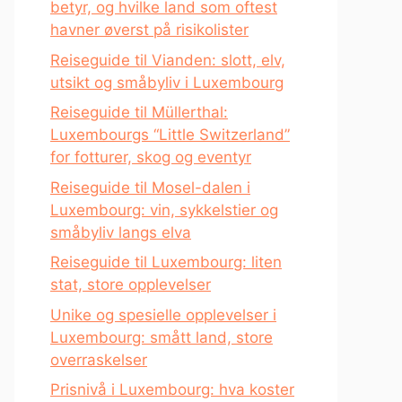
betyr, og hvilke land som oftest
havner øverst på risikolister
Reiseguide til Vianden: slott, elv,
utsikt og småbyliv i Luxembourg
Reiseguide til Müllerthal:
Luxembourgs “Little Switzerland”
for fotturer, skog og eventyr
Reiseguide til Mosel-dalen i
Luxembourg: vin, sykkelstier og
småbyliv langs elva
Reiseguide til Luxembourg: liten
stat, store opplevelser
Unike og spesielle opplevelser i
Luxembourg: smått land, store
overraskelser
Prisnivå i Luxembourg: hva koster