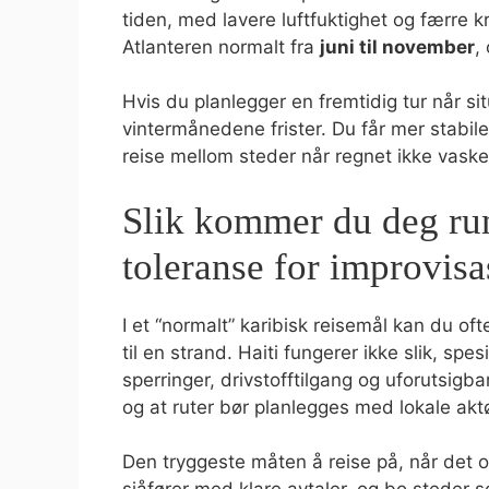
tiden, med lavere luftfuktighet og færre k
Atlanteren normalt fra
juni til november
,
Hvis du planlegger en fremtidig tur når situ
vintermånedene frister. Du får mer stabil
reise mellom steder når regnet ikke vasker
Slik kommer du deg run
toleranse for improvisa
I et “normalt” karibisk reisemål kan du of
til en strand. Haiti fungerer ikke slik, spes
sperringer, drivstofftilgang og uforutsigba
og at ruter bør planlegges med lokale akt
Den tryggeste måten å reise på, når det ov