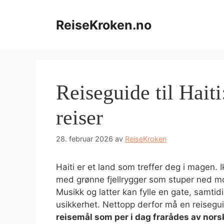
Hopp
til
ReiseKroken.no
innhold
Reiseguide til Haiti
reiser
28. februar 2026
av
ReiseKroken
Haiti er et land som treffer deg i magen. 
med grønne fjellrygger som stuper ned mot
Musikk og latter kan fylle en gate, samt
usikkerhet. Nettopp derfor må en reisegui
reisemål som per i dag frarådes av nor