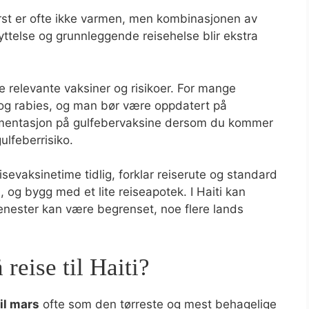
først er ofte ikke varmen, men kombinasjonen av
ttelse og grunnleggende reisehelse blir ekstra
e relevante vaksiner og risikoer. For mange
 og rabies, og man bør være oppdatert på
umentasjon på gulfebervaksine dersom du kommer
ulfeberrisiko.
 reisevaksinetime tidlig, forklar reiserute og standard
), og bygg med et lite reiseapotek. I Haiti kan
jenester kan være begrenset, noe flere lands
 reise til Haiti?
il mars
ofte som den tørreste og mest behagelige