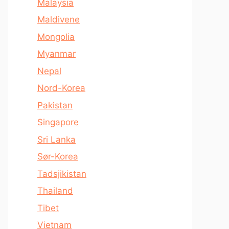
Malaysia
Maldivene
Mongolia
Myanmar
Nepal
Nord-Korea
Pakistan
Singapore
Sri Lanka
Sør-Korea
Tadsjikistan
Thailand
Tibet
Vietnam