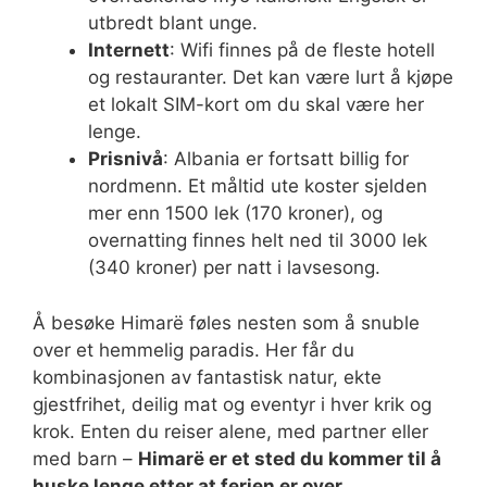
utbredt blant unge.
Internett
: Wifi finnes på de fleste hotell
og restauranter. Det kan være lurt å kjøpe
et lokalt SIM-kort om du skal være her
lenge.
Prisnivå
: Albania er fortsatt billig for
nordmenn. Et måltid ute koster sjelden
mer enn 1500 lek (170 kroner), og
overnatting finnes helt ned til 3000 lek
(340 kroner) per natt i lavsesong.
Å besøke Himarë føles nesten som å snuble
over et hemmelig paradis. Her får du
kombinasjonen av fantastisk natur, ekte
gjestfrihet, deilig mat og eventyr i hver krik og
krok. Enten du reiser alene, med partner eller
med barn –
Himarë er et sted du kommer til å
huske lenge etter at ferien er over
.