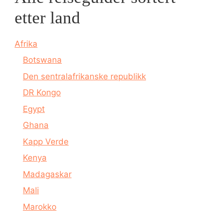
etter land
Afrika
Botswana
Den sentralafrikanske republikk
DR Kongo
Egypt
Ghana
Kapp Verde
Kenya
Madagaskar
Mali
Marokko