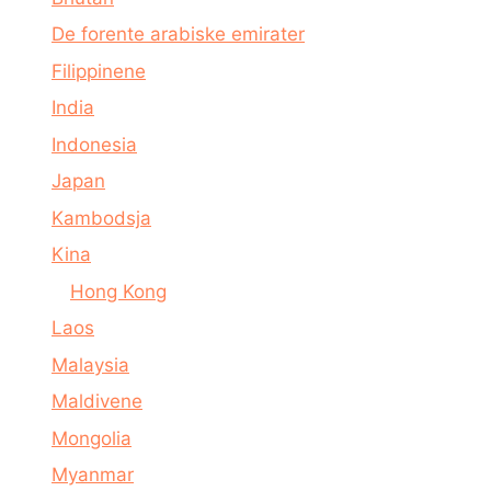
De forente arabiske emirater
Filippinene
India
Indonesia
Japan
Kambodsja
Kina
Hong Kong
Laos
Malaysia
Maldivene
Mongolia
Myanmar