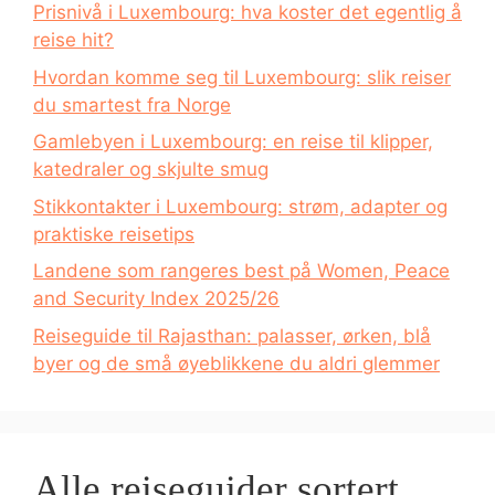
Prisnivå i Luxembourg: hva koster det egentlig å
reise hit?
Hvordan komme seg til Luxembourg: slik reiser
du smartest fra Norge
Gamlebyen i Luxembourg: en reise til klipper,
katedraler og skjulte smug
Stikkontakter i Luxembourg: strøm, adapter og
praktiske reisetips
Landene som rangeres best på Women, Peace
and Security Index 2025/26
Reiseguide til Rajasthan: palasser, ørken, blå
byer og de små øyeblikkene du aldri glemmer
Alle reiseguider sortert