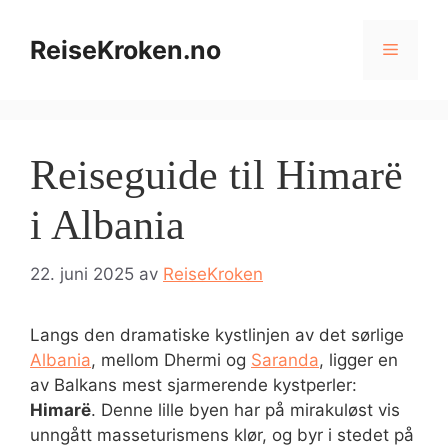
Hopp
til
ReiseKroken.no
Meny
innhold
Reiseguide til Himarë
i Albania
22. juni 2025
av
ReiseKroken
Langs den dramatiske kystlinjen av det sørlige
Albania
, mellom Dhermi og
Saranda
, ligger en
av Balkans mest sjarmerende kystperler:
Himarë
. Denne lille byen har på mirakuløst vis
unngått masseturismens klør, og byr i stedet på