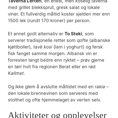
Taverna Lefteri
, en enkel, men koselig taverna
med grillet blekksprut, gresk salat og lokale
viner. Et fullverdig måltid koster sjelden mer enn
1500 lek (rundt 170 kroner) per person.
Et annet godt alternativ er
To Steki
, som
serverer tradisjonelle retter som
qofte
(albanske
kjøttboller),
tavë kosi
(lam i yoghurt) og fersk
fisk fanget samme morgen. Albansk vin er
forresten langt bedre enn ryktet – prøv gjerne
en tørr hvit fra regionen Berat eller en rød
Kallmet
.
Og ikke glem å avslutte måltidet med en
rakia
–
den lokale brennevinen som serveres med
stolthet og ofte hjemmelaget av verten selv.
Aktiviteter og opplevelser