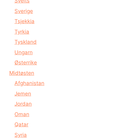
Sveits
Sverige
Tsjekkia
Tyrkia
Tyskland
Ungarn
Østerrike
Midtøsten
Afghanistan
Jemen
Jordan
Oman
Qatar
Syria