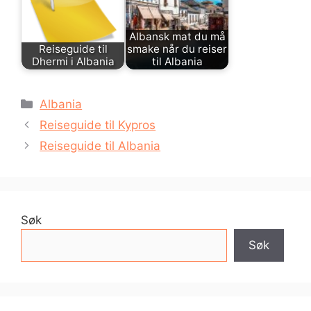
Albansk mat du må
Reiseguide til
smake når du reiser
Dhermi i Albania
til Albania
Kategorier
Albania
Reiseguide til Kypros
Reiseguide til Albania
Søk
Søk