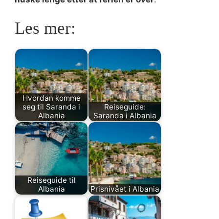
Les mer:
Hvordan komme
seg til Saranda i
Reiseguide:
Albania
Saranda i Albania
Reiseguide til
Albania
Prisnivået i Albania