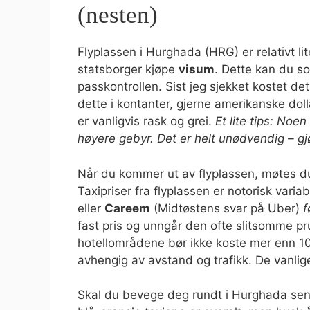
(nesten)
Flyplassen i Hurghada (HRG) er relativt l
statsborger kjøpe
visum
. Dette kan du so
passkontrollen. Sist jeg sjekket kostet de
dette i kontanter, gjerne amerikanske dol
er vanligvis rask og grei.
Et lite tips: Noe
høyere gebyr. Det er helt unødvendig – gjør
Når du kommer ut av flyplassen, møtes d
Taxipriser fra flyplassen er notorisk variab
eller
Careem
(Midtøstens svar på Uber)
f
fast pris og unngår den ofte slitsomme pru
hotellområdene bør ikke koste mer enn 1
avhengig av avstand og trafikk. De vanlig
Skal du bevege deg rundt i Hurghada sener