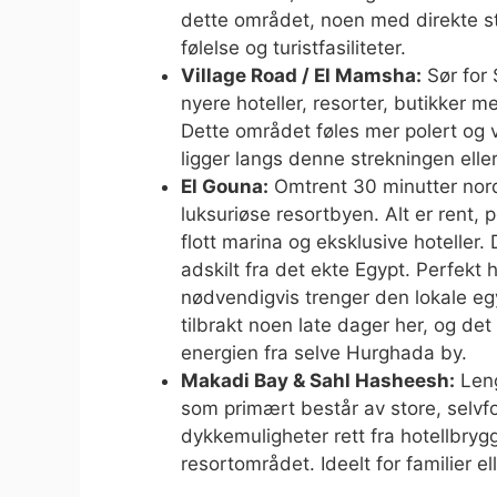
dette området, noen med direkte s
følelse og turistfasiliteter.
Village Road / El Mamsha:
Sør for 
nyere hoteller, resorter, butikker m
Dette området føles mer polert og v
ligger langs denne strekningen eller
El Gouna:
Omtrent 30 minutter nord
luksuriøse resortbyen. Alt er rent, 
flott marina og eksklusive hoteller.
adskilt fra det ekte Egypt. Perfekt 
nødvendigvis trenger den lokale egy
tilbrakt noen late dager her, og det
energien fra selve Hurghada by.
Makadi Bay & Sahl Hasheesh:
Leng
som primært består av store, selvfo
dykkemuligheter rett fra hotellbryg
resortområdet. Ideelt for familier e