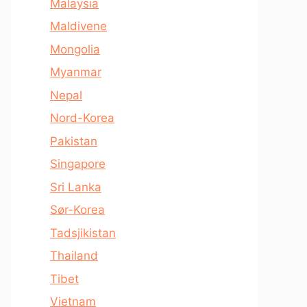
Malaysia
Maldivene
Mongolia
Myanmar
Nepal
Nord-Korea
Pakistan
Singapore
Sri Lanka
Sør-Korea
Tadsjikistan
Thailand
Tibet
Vietnam