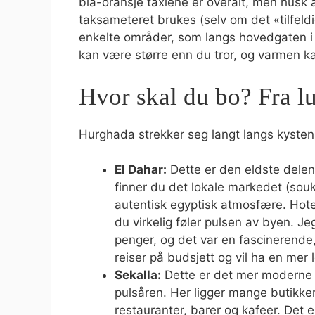
blå-oransje taxiene er overalt, men husk
taksameteret brukes (selv om det «tilfeldig
enkelte områder, som langs hovedgaten i
kan være større enn du tror, og varmen k
Hvor skal du bo? Fra lu
Hurghada strekker seg langt langs kysten,
El Dahar:
Dette er den eldste dele
finner du det lokale markedet (sou
autentisk egyptisk atmosfære. Hotel
du virkelig føler pulsen av byen. J
penger, og det var en fascinerende,
reiser på budsjett og vil ha en mer l
Sekalla:
Dette er det mer moderne
pulsåren. Her ligger mange butikker
restauranter, barer og kafeer. Det er 