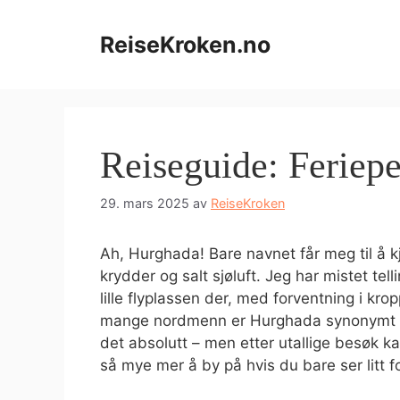
Hopp
til
ReiseKroken.no
innhold
Reiseguide: Feriep
29. mars 2025
av
ReiseKroken
Ah, Hurghada! Bare navnet får meg til å k
krydder og salt sjøluft. Jeg har mistet te
lille flyplassen der, med forventning i kr
mange nordmenn er Hurghada synonymt med
det absolutt – men etter utallige besøk k
så mye mer å by på hvis du bare ser litt fo