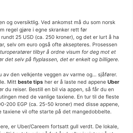
iten og oversiktlig. Ved ankomst må du som norsk
m regel gjøre i egne skranker rett før
t rundt 25 USD (ca. 250 kroner), og det er lurt å ha
lar, selv om euro også ofte aksepteres. Prosessen
n turoperatører tilbyr å ordne visum for deg mot et
 det selv på flyplassen, det er enkelt og billigere.
u av den velkjente veggen av varme og… sjåfører.
le. Mitt
beste tips
her er å laste ned appene
Uber
ør
du reiser. Bestill en bil via appen, så får du en
tingen med de vanlige taxiene. En tur til de fleste
00-200 EGP (ca. 25-50 kroner) med disse appene,
e taxiene vil ofte starte på det mangedobbelte.
e, er Uber/Careem fortsatt gull verdt. De lokale,