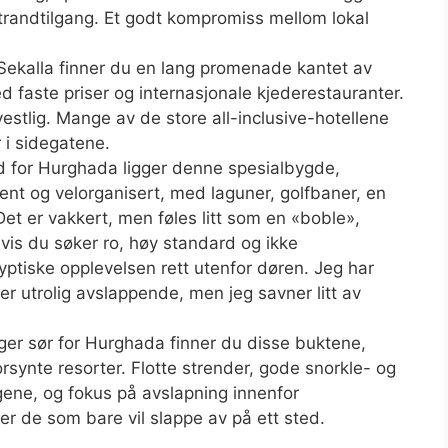
trandtilgang. Et godt kompromiss mellom lokal
Sekalla finner du en lang promenade kantet av
ed faste priser og internasjonale kjederestauranter.
estlig. Mange av de store all-inclusive-hotellene
 i sidegatene.
 for Hurghada ligger denne spesialbygde,
pent og velorganisert, med laguner, golfbaner, en
 Det er vakkert, men føles litt som en «boble»,
hvis du søker ro, høy standard og ikke
ptiske opplevelsen rett utenfor døren. Jeg har
 er utrolig avslappende, men jeg savner litt av
er sør for Hurghada finner du disse buktene,
rsynte resorter. Flotte strender, gode snorkle- og
gene, og fokus på avslapning innenfor
ller de som bare vil slappe av på ett sted.