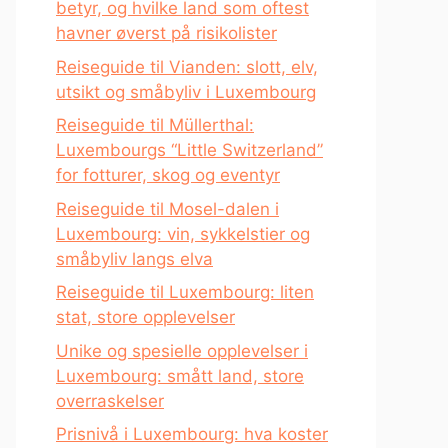
betyr, og hvilke land som oftest
havner øverst på risikolister
Reiseguide til Vianden: slott, elv,
utsikt og småbyliv i Luxembourg
Reiseguide til Müllerthal:
Luxembourgs “Little Switzerland”
for fotturer, skog og eventyr
Reiseguide til Mosel-dalen i
Luxembourg: vin, sykkelstier og
småbyliv langs elva
Reiseguide til Luxembourg: liten
stat, store opplevelser
Unike og spesielle opplevelser i
Luxembourg: smått land, store
overraskelser
Prisnivå i Luxembourg: hva koster