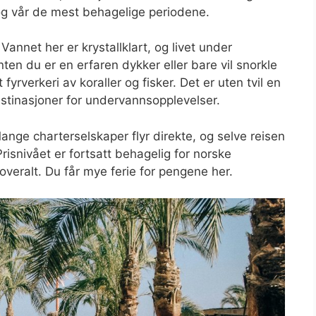
r og vår de mest behagelige periodene.
 Vannet her er krystallklart, og livet under
nten du er en erfaren dykker eller bare vil snorkle
kt fyrverkeri av koraller og fisker. Det er uten tvil en
estinasjoner for undervannsopplevelser.
Mange charterselskaper flyr direkte, og selve reisen
isnivået er fortsatt behagelig for norske
overalt. Du får mye ferie for pengene her.