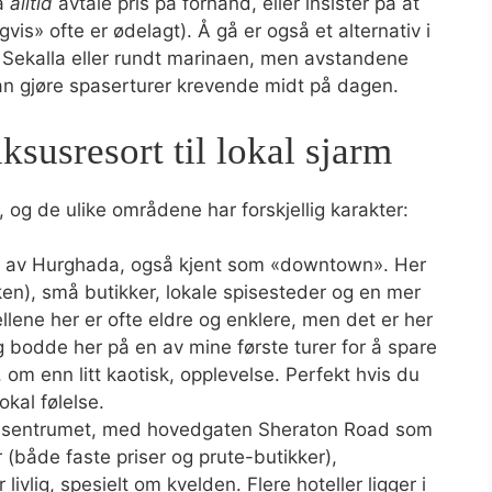
 å
alltid
avtale pris på forhånd, eller insister på at
vis» ofte er ødelagt). Å gå er også et alternativ i
 Sekalla eller rundt marinaen, men avstandene
an gjøre spaserturer krevende midt på dagen.
ksusresort til lokal sjarm
 og de ulike områdene har forskjellig karakter:
n av Hurghada, også kjent som «downtown». Her
ken), små butikker, lokale spisesteder og en mer
lene her er ofte eldre og enklere, men det er her
eg bodde her på en av mine første turer for å spare
 om enn litt kaotisk, opplevelse. Perfekt hvis du
okal følelse.
 sentrumet, med hovedgaten Sheraton Road som
 (både faste priser og prute-butikker),
livlig, spesielt om kvelden. Flere hoteller ligger i