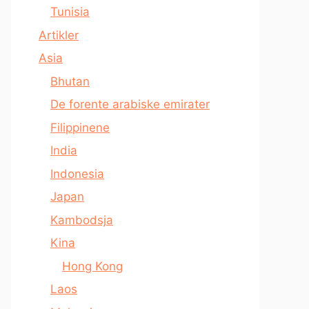
Tunisia
Artikler
Asia
Bhutan
De forente arabiske emirater
Filippinene
India
Indonesia
Japan
Kambodsja
Kina
Hong Kong
Laos