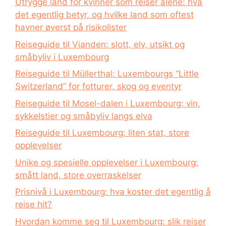
Utrygge land for kvinner som reiser alene: hva
det egentlig betyr, og hvilke land som oftest
havner øverst på risikolister
Reiseguide til Vianden: slott, elv, utsikt og
småbyliv i Luxembourg
Reiseguide til Müllerthal: Luxembourgs “Little
Switzerland” for fotturer, skog og eventyr
Reiseguide til Mosel-dalen i Luxembourg: vin,
sykkelstier og småbyliv langs elva
Reiseguide til Luxembourg: liten stat, store
opplevelser
Unike og spesielle opplevelser i Luxembourg:
smått land, store overraskelser
Prisnivå i Luxembourg: hva koster det egentlig å
reise hit?
Hvordan komme seg til Luxembourg: slik reiser