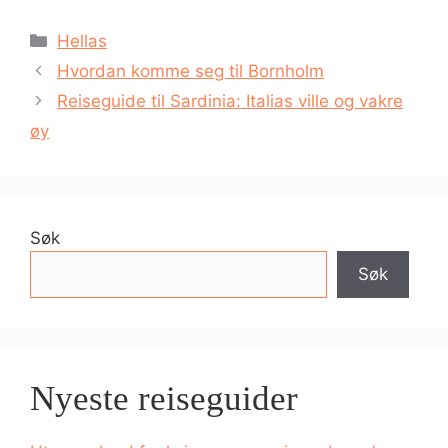
Kategorier
Hellas
Hvordan komme seg til Bornholm
Reiseguide til Sardinia: Italias ville og vakre
øy
Søk
Søk
Nyeste reiseguider