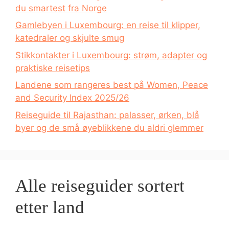
du smartest fra Norge
Gamlebyen i Luxembourg: en reise til klipper,
katedraler og skjulte smug
Stikkontakter i Luxembourg: strøm, adapter og
praktiske reisetips
Landene som rangeres best på Women, Peace
and Security Index 2025/26
Reiseguide til Rajasthan: palasser, ørken, blå
byer og de små øyeblikkene du aldri glemmer
Alle reiseguider sortert
etter land