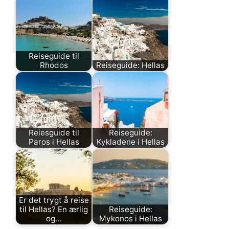
Reiseguide til
Rhodos
Reiseguide: Hellas
Reiesguide til
Reiseguide:
Paros i Hellas
Kykladene i Hellas
Er det trygt å reise
til Hellas? En ærlig
Reiseguide:
og…
Mykonos i Hellas