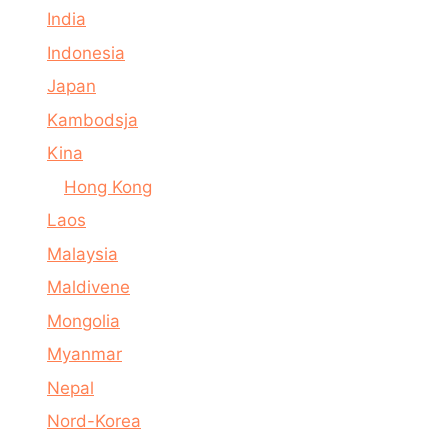
India
Indonesia
Japan
Kambodsja
Kina
Hong Kong
Laos
Malaysia
Maldivene
Mongolia
Myanmar
Nepal
Nord-Korea