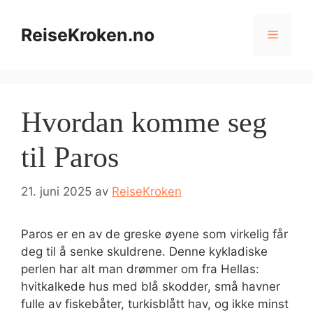
Hopp
til
ReiseKroken.no
Meny
innhold
Hvordan komme seg
til Paros
21. juni 2025
av
ReiseKroken
Paros er en av de greske øyene som virkelig får
deg til å senke skuldrene. Denne kykladiske
perlen har alt man drømmer om fra Hellas:
hvitkalkede hus med blå skodder, små havner
fulle av fiskebåter, turkisblått hav, og ikke minst