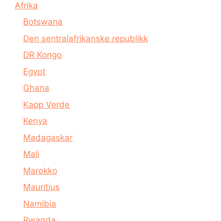
Afrika
Botswana
Den sentralafrikanske republikk
DR Kongo
Egypt
Ghana
Kapp Verde
Kenya
Madagaskar
Mali
Marokko
Mauritius
Namibia
Rwanda