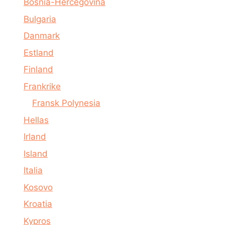
Bosnia-Hercegovina
Bulgaria
Danmark
Estland
Finland
Frankrike
Fransk Polynesia
Hellas
Irland
Island
Italia
Kosovo
Kroatia
Kypros