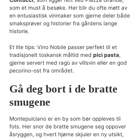
Contucci
, som ligger rett ved Piazza Grande,
som et must å besøke. Her blir du ofte møtt av
en entusiastisk vinmaker som gjerne deler både
smaksprøver og historier fra gårdens lange
historie.
Et lite tips: Vino Nobile passer perfekt til et
tradisjonelt toskansk måltid med
pici pasta
,
gjerne servert med ragù av villsvin eller en god
pecorino-ost fra området.
Gå deg bort i de bratte
smugene
Montepulciano er en by som bør oppleves til
fots. Her snor de bratte smugene seg oppover
åsryggen, og hvert hjørne skjuler en ny utsikt,