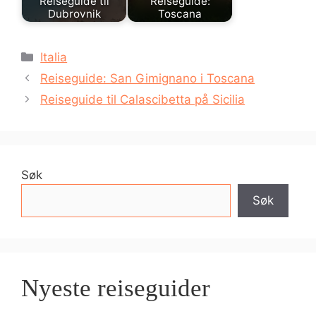
Reiseguide til
Reiseguide:
Dubrovnik
Toscana
Kategorier
Italia
Reiseguide: San Gimignano i Toscana
Reiseguide til Calascibetta på Sicilia
Søk
Søk
Nyeste reiseguider