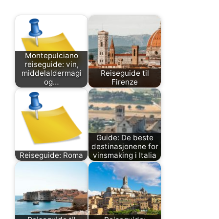
Montepulciano
reiseguide: vin,
middelaldermagi
Reiseguide til
og…
Firenze
Guide: De beste
destinasjonene for
Reiseguide: Roma
vinsmaking i Italia