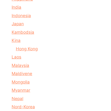
India
Indonesia
Japan
Kambodsja
Kina
Hong Kong
Laos
Malaysia
Maldivene
Mongolia
Myanmar
Nepal
Nord-Korea