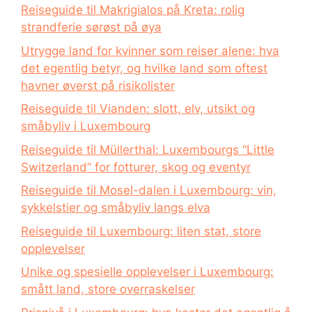
Reiseguide til Makrigialos på Kreta: rolig
strandferie sørøst på øya
Utrygge land for kvinner som reiser alene: hva
det egentlig betyr, og hvilke land som oftest
havner øverst på risikolister
Reiseguide til Vianden: slott, elv, utsikt og
småbyliv i Luxembourg
Reiseguide til Müllerthal: Luxembourgs “Little
Switzerland” for fotturer, skog og eventyr
Reiseguide til Mosel-dalen i Luxembourg: vin,
sykkelstier og småbyliv langs elva
Reiseguide til Luxembourg: liten stat, store
opplevelser
Unike og spesielle opplevelser i Luxembourg:
smått land, store overraskelser