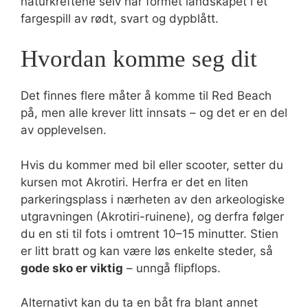
naturkreftene selv har formet landskapet i et
fargespill av rødt, svart og dypblått.
Hvordan komme seg dit
Det finnes flere måter å komme til Red Beach
på, men alle krever litt innsats – og det er en del
av opplevelsen.
Hvis du kommer med bil eller scooter, setter du
kursen mot Akrotiri. Herfra er det en liten
parkeringsplass i nærheten av den arkeologiske
utgravningen (Akrotiri-ruinene), og derfra følger
du en sti til fots i omtrent 10–15 minutter. Stien
er litt bratt og kan være løs enkelte steder, så
gode sko er viktig
– unngå flipflops.
Alternativt kan du ta en båt fra blant annet