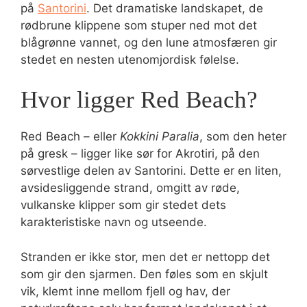
på
Santorini
. Det dramatiske landskapet, de
rødbrune klippene som stuper ned mot det
blågrønne vannet, og den lune atmosfæren gir
stedet en nesten utenomjordisk følelse.
Hvor ligger Red Beach?
Red Beach – eller
Kokkini Paralia
, som den heter
på gresk – ligger like sør for Akrotiri, på den
sørvestlige delen av Santorini. Dette er en liten,
avsidesliggende strand, omgitt av røde,
vulkanske klipper som gir stedet dets
karakteristiske navn og utseende.
Stranden er ikke stor, men det er nettopp det
som gir den sjarmen. Den føles som en skjult
vik, klemt inne mellom fjell og hav, der