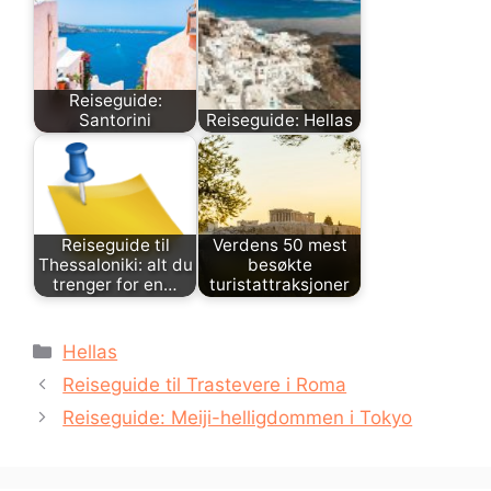
Reiseguide:
Santorini
Reiseguide: Hellas
Reiseguide til
Verdens 50 mest
Thessaloniki: alt du
besøkte
trenger for en…
turistattraksjoner
Kategorier
Hellas
Reiseguide til Trastevere i Roma
Reiseguide: Meiji-helligdommen i Tokyo