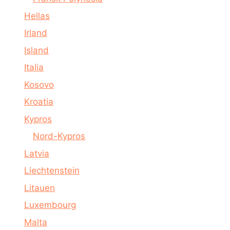
Hellas
Irland
Island
Italia
Kosovo
Kroatia
Kypros
Nord-Kypros
Latvia
Liechtenstein
Litauen
Luxembourg
Malta