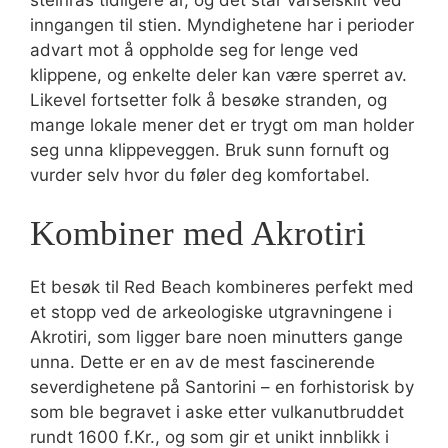
inngangen til stien. Myndighetene har i perioder
advart mot å oppholde seg for lenge ved
klippene, og enkelte deler kan være sperret av.
Likevel fortsetter folk å besøke stranden, og
mange lokale mener det er trygt om man holder
seg unna klippeveggen. Bruk sunn fornuft og
vurder selv hvor du føler deg komfortabel.
Kombiner med Akrotiri
Et besøk til Red Beach kombineres perfekt med
et stopp ved de arkeologiske utgravningene i
Akrotiri, som ligger bare noen minutters gange
unna. Dette er en av de mest fascinerende
severdighetene på Santorini – en forhistorisk by
som ble begravet i aske etter vulkanutbruddet
rundt 1600 f.Kr., og som gir et unikt innblikk i