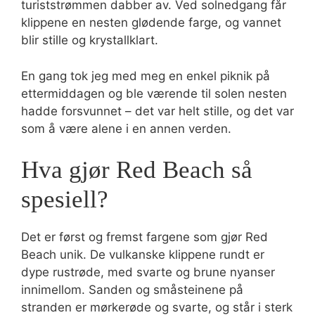
turiststrømmen dabber av. Ved solnedgang får
klippene en nesten glødende farge, og vannet
blir stille og krystallklart.
En gang tok jeg med meg en enkel piknik på
ettermiddagen og ble værende til solen nesten
hadde forsvunnet – det var helt stille, og det var
som å være alene i en annen verden.
Hva gjør Red Beach så
spesiell?
Det er først og fremst fargene som gjør Red
Beach unik. De vulkanske klippene rundt er
dype rustrøde, med svarte og brune nyanser
innimellom. Sanden og småsteinene på
stranden er mørkerøde og svarte, og står i sterk