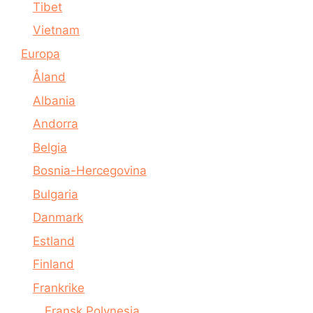
Tibet
Vietnam
Europa
Åland
Albania
Andorra
Belgia
Bosnia-Hercegovina
Bulgaria
Danmark
Estland
Finland
Frankrike
Fransk Polynesia