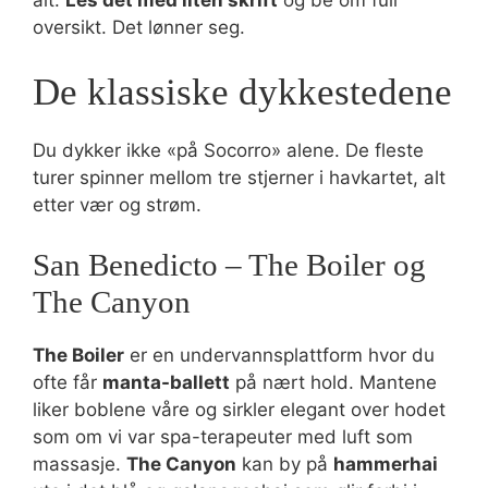
alt.
Les det med liten skrift
og be om full
oversikt. Det lønner seg.
De klassiske dykkestedene
Du dykker ikke «på Socorro» alene. De fleste
turer spinner mellom tre stjerner i havkartet, alt
etter vær og strøm.
San Benedicto – The Boiler og
The Canyon
The Boiler
er en undervannsplattform hvor du
ofte får
manta-ballett
på nært hold. Mantene
liker boblene våre og sirkler elegant over hodet
som om vi var spa-terapeuter med luft som
massasje.
The Canyon
kan by på
hammerhai