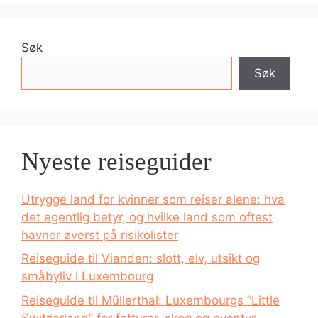
Søk
Søk
Nyeste reiseguider
Utrygge land for kvinner som reiser alene: hva
det egentlig betyr, og hvilke land som oftest
havner øverst på risikolister
Reiseguide til Vianden: slott, elv, utsikt og
småbyliv i Luxembourg
Reiseguide til Müllerthal: Luxembourgs “Little
Switzerland” for fotturer, skog og eventyr