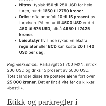
Nitrox
: typisk
150 til 250 USD
for hele
turen, rundt
1650 til 2750 kroner
.
Driks
: ofte anbefalt
10 til 15 prosent
av
turprisen. På en tur til
4500 USD
er det
450 til 675 USD
, altså
4950 til 7425
kroner
.
Leieutstyr
hvis noe ryker. En ekstra
regulator
eller
BCD
kan koste
20 til 40
USD per dag
.
Regneeksempel:
Parkavgift 21 700 MXN, nitrox
200 USD og driks 15 prosent av 5000 USD.
Totalt lander disse tre postene alene fort over
25 000 kroner
. Det er fint å vite før du klikker
«bestill».
Etikk og parkregler i