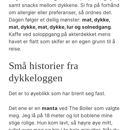
samt snacks mellom dykkene. Si fra på forhånd
om allergier eller preferanser, så ordnes det.
Dagen følger et deilig mønster:
mat, dykke,
mat, dykke, mat, dykke, lur og solnedgang
.
Kaffe ved soloppgang på akterdekket mens
havet er flatt som skifer er en egen grunn til å
reise.
Små historier fra
dykkeloggen
Det er to øyeblikk som har brent seg fast.
Det ene er en
manta
ved The Boiler som valgte
meg. Jeg lå på 18 meter og lot boblene mine
stige rolige. Hun kom lavt, så høyre øye mitt,
rullet over meg og ble i to hele minutter. Når du