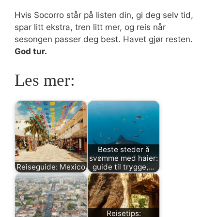
Hvis Socorro står på listen din, gi deg selv tid,
spar litt ekstra, tren litt mer, og reis når
sesongen passer deg best. Havet gjør resten.
God tur.
Les mer:
Beste steder å
svømme med haier:
Reiseguide: Mexico
guide til trygge,…
Reisetips: