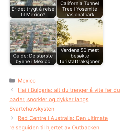
California Tunnel
Er det trygt å reise
Tree i Yosemite
til Mexico?
nasjonalpark
Verdens 50 mest
Guide: De største
besøkte
byene i Mexico
turistattraksjoner
Kategorier
Mexico
Hai i Bulgaria: alt du trenger å vite før du
bader, snorkler og dykker langs
Svartehavskysten
Red Centre i Australia: Den ultimate
reiseguiden til hjertet av Outbacken