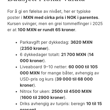
For å gi en følelse av nivået, her er typiske
poster i
MXN med cirka pris i NOK i parentes
.
Kursen svinger, men en grei tommelfinger i 2025
er at
100 MXN er rundt 65 kroner
.
Parkavgift per dykkedag:
3620 MXN
(
2350 kroner
).
6 dykkedager totalt:
21 700 MXN
(
14
000 kroner
).
Liveaboard 9–10 netter:
60 000 til 105
000 MXN
for mange båter, avhengig av
USD-pris og kurs (
39 000 til 68 000
kroner
).
Nitrox for uken:
2500 til 4500 MXN
(
1600 til 2900 kroner
).
Driks avhengig av turpris: beregn
10 til 15
prosent
.