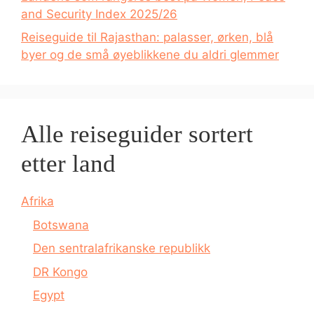
and Security Index 2025/26
Reiseguide til Rajasthan: palasser, ørken, blå
byer og de små øyeblikkene du aldri glemmer
Alle reiseguider sortert
etter land
Afrika
Botswana
Den sentralafrikanske republikk
DR Kongo
Egypt