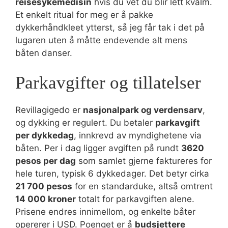
reisesykemedisin
hvis du vet du blir lett kvalm.
Et enkelt ritual for meg er å pakke
dykkerhåndkleet ytterst, så jeg får tak i det på
lugaren uten å måtte endevende alt mens
båten danser.
Parkavgifter og tillatelser
Revillagigedo er
nasjonalpark og verdensarv
,
og dykking er regulert. Du betaler
parkavgift
per dykkedag
, innkrevd av myndighetene via
båten. Per i dag ligger avgiften på rundt
3620
pesos per dag
som samlet gjerne faktureres for
hele turen, typisk 6 dykkedager. Det betyr cirka
21 700 pesos
for en standarduke, altså omtrent
14 000 kroner
totalt for parkavgiften alene.
Prisene endres innimellom, og enkelte båter
opererer i USD. Poenget er å
budsjettere