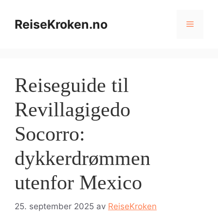
Hopp
til
ReiseKroken.no
Meny
innhold
Reiseguide til
Revillagigedo
Socorro:
dykkerdrømmen
utenfor Mexico
25. september 2025
av
ReiseKroken