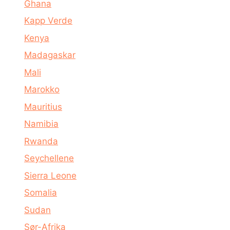
Ghana
Kapp Verde
Kenya
Madagaskar
Mali
Marokko
Mauritius
Namibia
Rwanda
Seychellene
Sierra Leone
Somalia
Sudan
Sør-Afrika