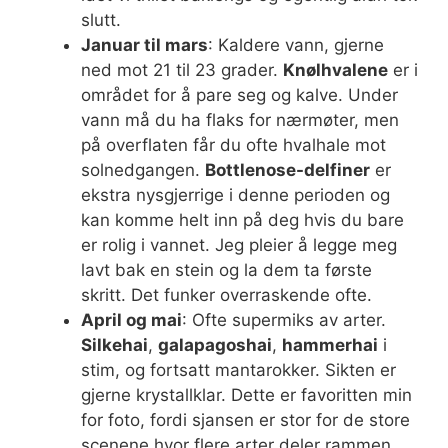
slutt.
Januar til mars
: Kaldere vann, gjerne
ned mot 21 til 23 grader.
Knølhvalene
er i
området for å pare seg og kalve. Under
vann må du ha flaks for nærmøter, men
på overflaten får du ofte hvalhale mot
solnedgangen.
Bottlenose-delfiner
er
ekstra nysgjerrige i denne perioden og
kan komme helt inn på deg hvis du bare
er rolig i vannet. Jeg pleier å legge meg
lavt bak en stein og la dem ta første
skritt. Det funker overraskende ofte.
April og mai
: Ofte supermiks av arter.
Silkehai
,
galapagoshai
,
hammerhai
i
stim, og fortsatt mantarokker. Sikten er
gjerne krystallklar. Dette er favoritten min
for foto, fordi sjansen er stor for de store
scenene hvor flere arter deler rammen.