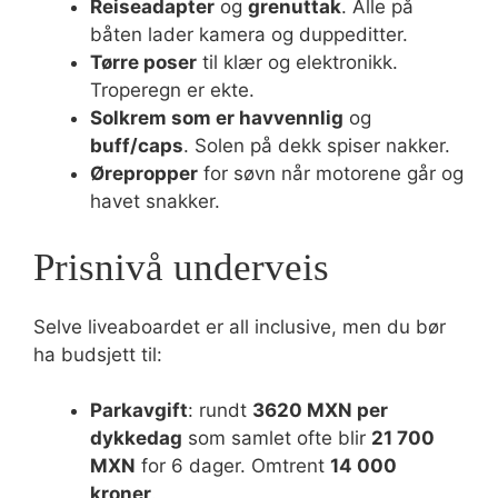
Reiseadapter
og
grenuttak
. Alle på
båten lader kamera og duppeditter.
Tørre poser
til klær og elektronikk.
Troperegn er ekte.
Solkrem som er havvennlig
og
buff/caps
. Solen på dekk spiser nakker.
Ørepropper
for søvn når motorene går og
havet snakker.
Prisnivå underveis
Selve liveaboardet er all inclusive, men du bør
ha budsjett til:
Parkavgift
: rundt
3620 MXN per
dykkedag
som samlet ofte blir
21 700
MXN
for 6 dager. Omtrent
14 000
kroner
.