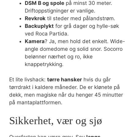
DSM B og spole
på minst 30 meter.
Driftoppstigninger er vanlige.
Revkrok
til steder med pålandstrøm.
Backuplykt
for grå dager og hylle-søk
ved Roca Partida.
Kamera
? Ja, men hold det enkelt. Wide-
angle domedome og solid snor. Socorro
belønner nærhet og ro, ikke
knappetrykking.
Et lite livshack:
tørre hansker
hvis du går
tørrdrakt i kaldere måneder. De er klønete på
dekk, men magiske når du henger 45 minutter
på mantaplattformen.
Sikkerhet, vær og sjø
Overfarten kan være grov. Sov
langs