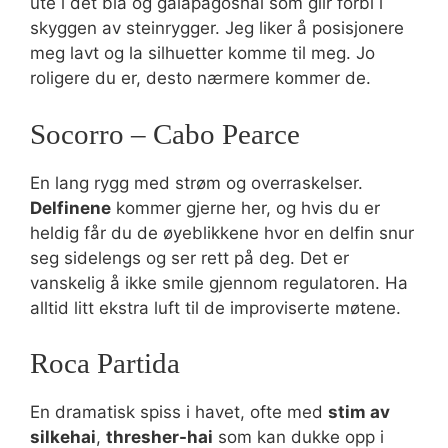
ute i det blå og galapagoshai som glir forbi i
skyggen av steinrygger. Jeg liker å posisjonere
meg lavt og la silhuetter komme til meg. Jo
roligere du er, desto nærmere kommer de.
Socorro – Cabo Pearce
En lang rygg med strøm og overraskelser.
Delfinene
kommer gjerne her, og hvis du er
heldig får du de øyeblikkene hvor en delfin snur
seg sidelengs og ser rett på deg. Det er
vanskelig å ikke smile gjennom regulatoren. Ha
alltid litt ekstra luft til de improviserte møtene.
Roca Partida
En dramatisk spiss i havet, ofte med
stim av
silkehai
,
thresher-hai
som kan dukke opp i