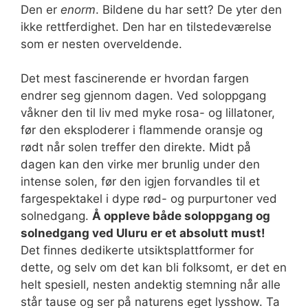
Den er
enorm
. Bildene du har sett? De yter den
ikke rettferdighet. Den har en tilstedeværelse
som er nesten overveldende.
Det mest fascinerende er hvordan fargen
endrer seg gjennom dagen. Ved soloppgang
våkner den til liv med myke rosa- og lillatoner,
før den eksploderer i flammende oransje og
rødt når solen treffer den direkte. Midt på
dagen kan den virke mer brunlig under den
intense solen, før den igjen forvandles til et
fargespektakel i dype rød- og purpurtoner ved
solnedgang.
Å oppleve både soloppgang og
solnedgang ved Uluru er et absolutt must!
Det finnes dedikerte utsiktsplattformer for
dette, og selv om det kan bli folksomt, er det en
helt spesiell, nesten andektig stemning når alle
står tause og ser på naturens eget lysshow. Ta