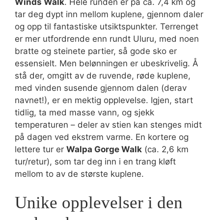
Winds Walk
. Hele runden er på ca. 7,4 km og
tar deg dypt inn mellom kuplene, gjennom daler
og opp til fantastiske utsiktspunkter. Terrenget
er mer utfordrende enn rundt Uluru, med noen
bratte og steinete partier, så gode sko er
essensielt. Men belønningen er ubeskrivelig. Å
stå der, omgitt av de ruvende, røde kuplene,
med vinden susende gjennom dalen (derav
navnet!), er en mektig opplevelse. Igjen, start
tidlig, ta med masse vann, og sjekk
temperaturen – deler av stien kan stenges midt
på dagen ved ekstrem varme. En kortere og
lettere tur er
Walpa Gorge Walk
(ca. 2,6 km
tur/retur), som tar deg inn i en trang kløft
mellom to av de største kuplene.
Unike opplevelser i den