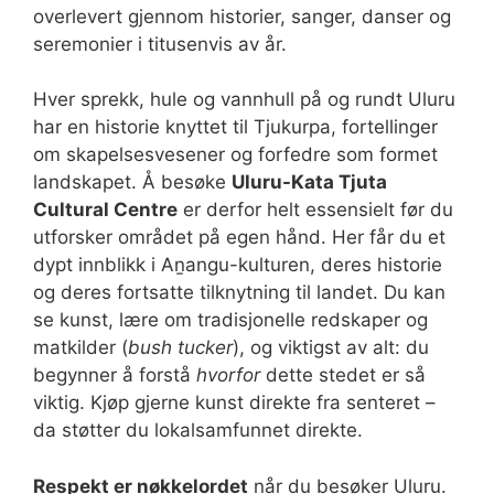
overlevert gjennom historier, sanger, danser og
seremonier i titusenvis av år.
Hver sprekk, hule og vannhull på og rundt Uluru
har en historie knyttet til Tjukurpa, fortellinger
om skapelsesvesener og forfedre som formet
landskapet. Å besøke
Uluru-Kata Tjuta
Cultural Centre
er derfor helt essensielt før du
utforsker området på egen hånd. Her får du et
dypt innblikk i Aṉangu-kulturen, deres historie
og deres fortsatte tilknytning til landet. Du kan
se kunst, lære om tradisjonelle redskaper og
matkilder (
bush tucker
), og viktigst av alt: du
begynner å forstå
hvorfor
dette stedet er så
viktig. Kjøp gjerne kunst direkte fra senteret –
da støtter du lokalsamfunnet direkte.
Respekt er nøkkelordet
når du besøker Uluru.