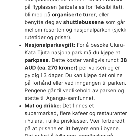
på flyplassen (anbefales for fleksibilitet),
bli med på
organiserte turer
, eller
benytte deg av
shuttlebussene
som går
mellom resorten og nasjonalparken (sjekk
rutetider og priser).
Nasjonalparkavgift:
For å besøke Uluru-
Kata Tjuta nasjonalpark må du kjøpe et
parkpass
. Dette koster vanligvis rundt
38
AUD (ca. 270 kroner)
per voksen og er
gyldig i 3 dager. Du kan kjøpe det online
på forhånd eller ved inngangen til parken.
Pengene går til vedlikehold av parken og
støtte til Aṉangu-samfunnet.
Mat og drikke:
Det finnes et
supermarked, flere kafeer og restauranter
i Yulara, i ulike prisklasser. Vær forberedt
på at prisene er litt høyere enn i byene.