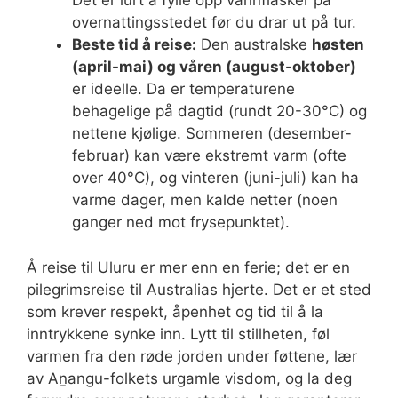
Det er lurt å fylle opp vannflasker på
overnattingsstedet før du drar ut på tur.
Beste tid å reise:
Den australske
høsten
(april-mai) og våren (august-oktober)
er ideelle. Da er temperaturene
behagelige på dagtid (rundt 20-30°C) og
nettene kjølige. Sommeren (desember-
februar) kan være ekstremt varm (ofte
over 40°C), og vinteren (juni-juli) kan ha
varme dager, men kalde netter (noen
ganger ned mot frysepunktet).
Å reise til Uluru er mer enn en ferie; det er en
pilegrimsreise til Australias hjerte. Det er et sted
som krever respekt, åpenhet og tid til å la
inntrykkene synke inn. Lytt til stillheten, føl
varmen fra den røde jorden under føttene, lær
av Aṉangu-folkets urgamle visdom, og la deg