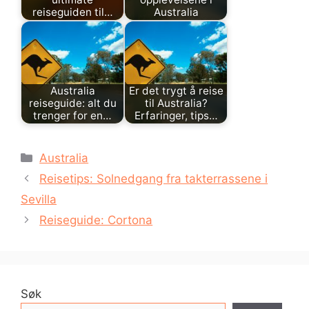
reiseguiden til…
Australia
Australia
Er det trygt å reise
reiseguide: alt du
til Australia?
trenger for en…
Erfaringer, tips…
Kategorier
Australia
Reisetips: Solnedgang fra takterrassene i
Sevilla
Reiseguide: Cortona
Søk