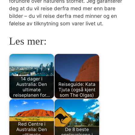
forundre over naturens storhet. Jeg garanterer
deg at du vil reise derfra med mer enn bare
bilder – du vil reise derfra med minner og en
følelse av tilknytning som varer livet ut.
Les mer:
14 dager i
Australia: Den
Reiseguide: Kata
ultimate
Tjuta (også kjent
reiseplanen for…
som The Olgas)
Red Centre i
Australia: Den
De 8 beste
ultimate
opplevelsene i