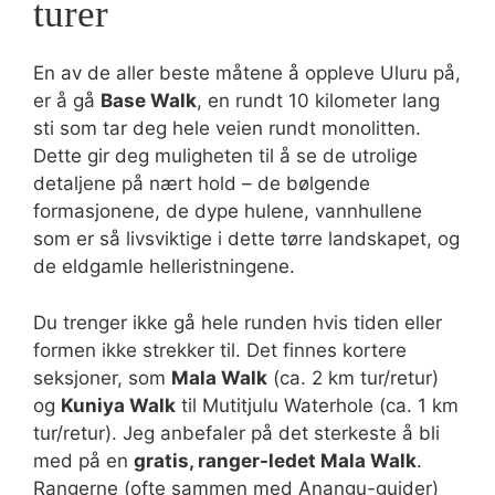
turer
En av de aller beste måtene å oppleve Uluru på,
er å gå
Base Walk
, en rundt 10 kilometer lang
sti som tar deg hele veien rundt monolitten.
Dette gir deg muligheten til å se de utrolige
detaljene på nært hold – de bølgende
formasjonene, de dype hulene, vannhullene
som er så livsviktige i dette tørre landskapet, og
de eldgamle helleristningene.
Du trenger ikke gå hele runden hvis tiden eller
formen ikke strekker til. Det finnes kortere
seksjoner, som
Mala Walk
(ca. 2 km tur/retur)
og
Kuniya Walk
til Mutitjulu Waterhole (ca. 1 km
tur/retur). Jeg anbefaler på det sterkeste å bli
med på en
gratis, ranger-ledet Mala Walk
.
Rangerne (ofte sammen med Aṉangu-guider)