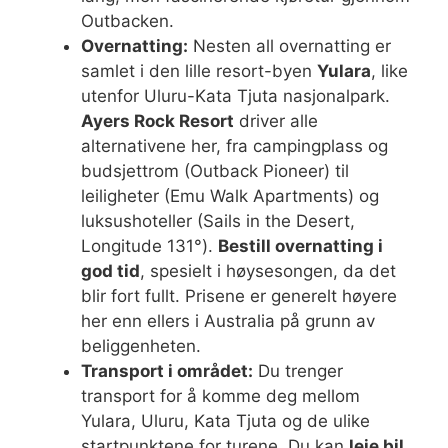
Outbacken.
Overnatting:
Nesten all overnatting er
samlet i den lille resort-byen
Yulara
, like
utenfor Uluru-Kata Tjuta nasjonalpark.
Ayers Rock Resort
driver alle
alternativene her, fra campingplass og
budsjettrom (Outback Pioneer) til
leiligheter (Emu Walk Apartments) og
luksushoteller (Sails in the Desert,
Longitude 131°).
Bestill overnatting i
god tid
, spesielt i høysesongen, da det
blir fort fullt. Prisene er generelt høyere
her enn ellers i Australia på grunn av
beliggenheten.
Transport i området:
Du trenger
transport for å komme deg mellom
Yulara, Uluru, Kata Tjuta og de ulike
startpunktene for turene. Du kan
leie bil