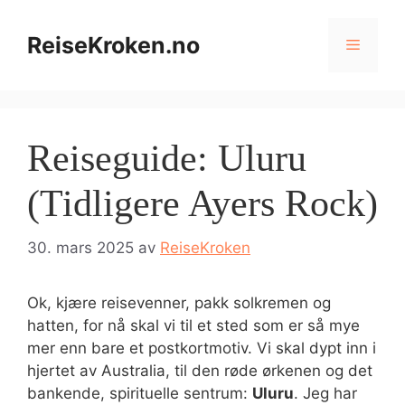
Hopp
til
ReiseKroken.no
Meny
innhold
Reiseguide: Uluru
(Tidligere Ayers Rock)
30. mars 2025
av
ReiseKroken
Ok, kjære reisevenner, pakk solkremen og
hatten, for nå skal vi til et sted som er så mye
mer enn bare et postkortmotiv. Vi skal dypt inn i
hjertet av Australia, til den røde ørkenen og det
bankende, spirituelle sentrum:
Uluru
. Jeg har