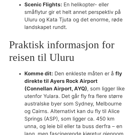
Scenic Flights:
En helikopter- eller
småflytur gir et helt annet perspektiv på
Uluru og Kata Tjuta og det enorme, røde
landskapet rundt.
Praktisk informasjon for
reisen til Uluru
Komme dit:
Den enkleste måten er å
fly
direkte til Ayers Rock Airport
(Connellan Airport, AYQ)
, som ligger like
utenfor Yulara. Det går fly fra flere større
australske byer som Sydney, Melbourne
og Cairns. Alternativt kan du fly til Alice
Springs (ASP), som ligger ca. 450 km
unna, og leie bil eller ta buss derfra – en
lang, men fascinerende kjøretur gjennom