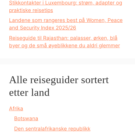
Stikkontakter i Luxembourg: strøm, adapter og
praktiske reisetips
Landene som rangeres best på Women, Peace
and Security Index 2025/26
Reiseguide til Rajasthan: palasser, ørken, blå
byer og de små øyeblikkene du aldri glemmer
Alle reiseguider sortert
etter land
Afrika
Botswana
Den sentralafrikanske republikk