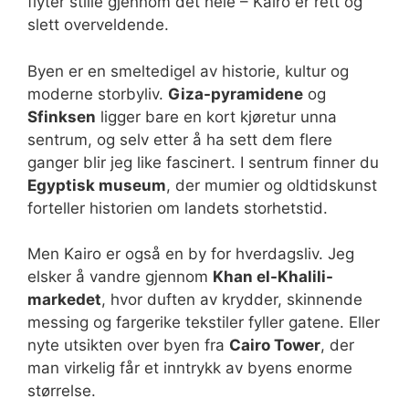
flyter stille gjennom det hele – Kairo er rett og
slett overveldende.
Byen er en smeltedigel av historie, kultur og
moderne storbyliv.
Giza-pyramidene
og
Sfinksen
ligger bare en kort kjøretur unna
sentrum, og selv etter å ha sett dem flere
ganger blir jeg like fascinert. I sentrum finner du
Egyptisk museum
, der mumier og oldtidskunst
forteller historien om landets storhetstid.
Men Kairo er også en by for hverdagsliv. Jeg
elsker å vandre gjennom
Khan el-Khalili-
markedet
, hvor duften av krydder, skinnende
messing og fargerike tekstiler fyller gatene. Eller
nyte utsikten over byen fra
Cairo Tower
, der
man virkelig får et inntrykk av byens enorme
størrelse.