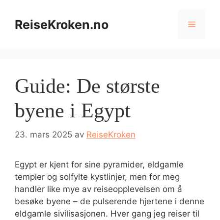
Hopp
til
ReiseKroken.no
Meny
innhold
Guide: De største
byene i Egypt
23. mars 2025
av
ReiseKroken
Egypt er kjent for sine pyramider, eldgamle
templer og solfylte kystlinjer, men for meg
handler like mye av reiseopplevelsen om å
besøke byene – de pulserende hjertene i denne
eldgamle sivilisasjonen. Hver gang jeg reiser til