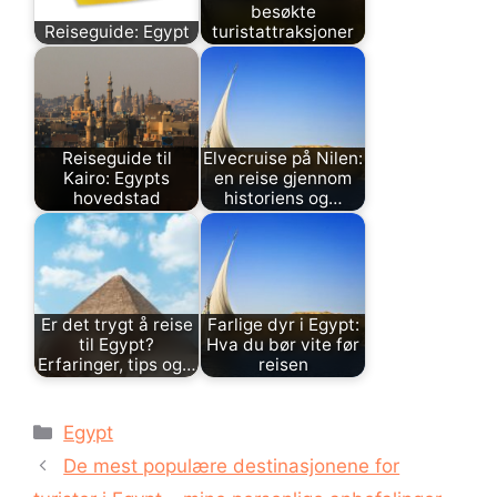
besøkte
Reiseguide: Egypt
turistattraksjoner
Reiseguide til
Elvecruise på Nilen:
Kairo: Egypts
en reise gjennom
hovedstad
historiens og…
Er det trygt å reise
Farlige dyr i Egypt:
til Egypt?
Hva du bør vite før
Erfaringer, tips og…
reisen
Kategorier
Egypt
De mest populære destinasjonene for