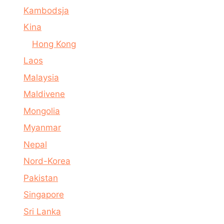
Kambodsja
Kina
Hong Kong
Laos
Malaysia
Maldivene
Mongolia
Myanmar
Nepal
Nord-Korea
Pakistan
Singapore
Sri Lanka