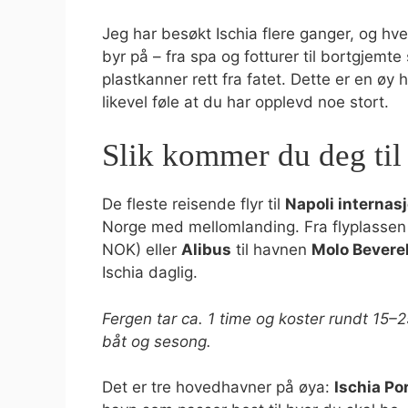
Jeg har besøkt Ischia flere ganger, og hv
byr på – fra spa og fotturer til bortgjemte
plastkanner rett fra fatet. Dette er en øy 
likevel føle at du har opplevd noe stort.
Slik kommer du deg til
De fleste reisende flyr til
Napoli internas
Norge med mellomlanding. Fra flyplassen 
NOK) eller
Alibus
til havnen
Molo Beverel
Ischia daglig.
Fergen tar ca. 1 time og koster rundt 15
båt og sesong.
Det er tre hovedhavner på øya:
Ischia Po