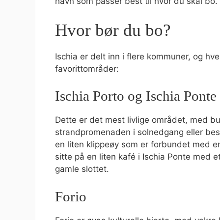
havn som passer best til hvor du skal bo.
Hvor bør du bo?
Ischia er delt inn i flere kommuner, og hv
favorittområder:
Ischia Porto og Ischia Ponte
Dette er det mest livlige området, med but
strandpromenaden i solnedgang eller be
en liten klippeøy som er forbundet med en
sitte på en liten kafé i Ischia Ponte med 
gamle slottet.
Forio