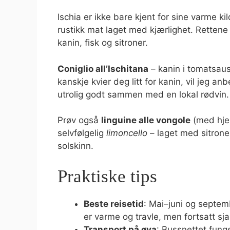
Ischia er ikke bare kjent for sine varme ki
rustikk mat laget med kjærlighet. Rettene
kanin, fisk og sitroner.
Coniglio all’Ischitana
– kanin i tomatsaus
kanskje kvier deg litt for kanin, vil jeg 
utrolig godt sammen med en lokal rødvin.
Prøv også
linguine alle vongole
(med hjer
selvfølgelig
limoncello
– laget med sitrone
solskinn.
Praktiske tips
Beste reisetid
: Mai–juni og septem
er varme og travle, men fortsatt s
Transport på øya
: Bussnettet funge