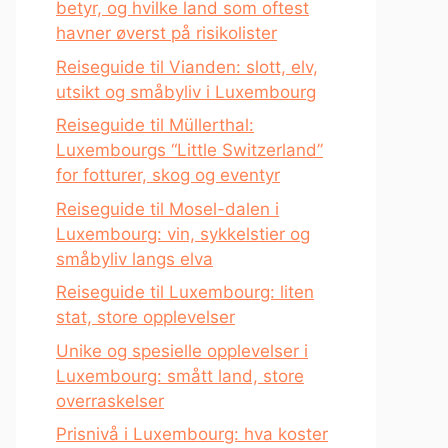
betyr, og hvilke land som oftest
havner øverst på risikolister
Reiseguide til Vianden: slott, elv,
utsikt og småbyliv i Luxembourg
Reiseguide til Müllerthal:
Luxembourgs “Little Switzerland”
for fotturer, skog og eventyr
Reiseguide til Mosel-dalen i
Luxembourg: vin, sykkelstier og
småbyliv langs elva
Reiseguide til Luxembourg: liten
stat, store opplevelser
Unike og spesielle opplevelser i
Luxembourg: smått land, store
overraskelser
Prisnivå i Luxembourg: hva koster