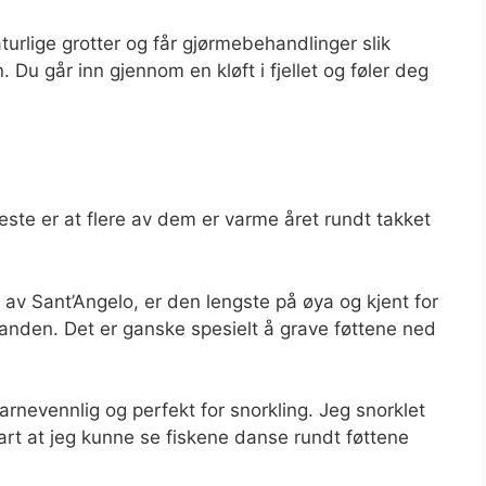
aturlige grotter og får gjørmebehandlinger slik
 Du går inn gjennom en kløft i fjellet og føler deg
este er at flere av dem er varme året rundt takket
 av Sant’Angelo, er den lengste på øya og kjent for
anden. Det er ganske spesielt å grave føttene ned
nevennlig og perfekt for snorkling. Jeg snorklet
lart at jeg kunne se fiskene danse rundt føttene