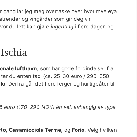
er gang lar jeg meg overraske over hvor mye øya
 strender og vingårder som gir deg vin i
hvor du lett kan gjøre
ingenting
i flere dager, og
 Ischia
jonale lufthavn
, som har gode forbindelser fra
tar du enten taxi (ca. 25–30 euro / 290–350
lo
. Derfra går det flere ferger og hurtigbåter til
–25 euro (170–290 NOK) én vei, avhengig av type
rto
,
Casamicciola Terme
, og
Forio
. Velg hvilken