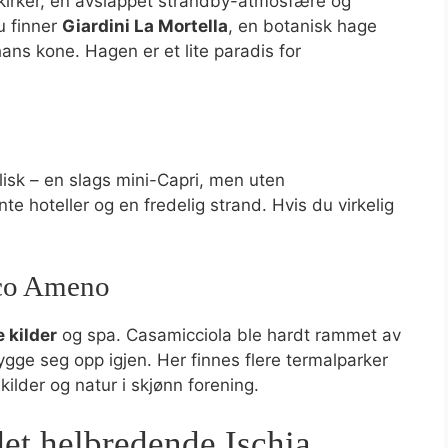
e kirker, en avslappet strandby-atmosfære og
u finner
Giardini La Mortella
, en botanisk hage
ns kone. Hagen er et lite paradis for
yllisk – en slags mini-Capri, men uten
e hoteller og en fredelig strand. Hvis du virkelig
cco Ameno
 kilder
og spa. Casamicciola ble hardt rammet av
bygge seg opp igjen. Her finnes flere termalparker
der og natur i skjønn forening.
det helbredende Ischia