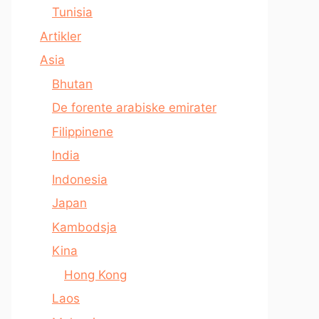
Tunisia
Artikler
Asia
Bhutan
De forente arabiske emirater
Filippinene
India
Indonesia
Japan
Kambodsja
Kina
Hong Kong
Laos