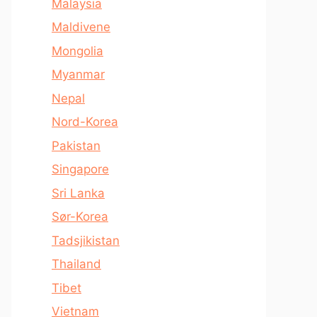
Malaysia
Maldivene
Mongolia
Myanmar
Nepal
Nord-Korea
Pakistan
Singapore
Sri Lanka
Sør-Korea
Tadsjikistan
Thailand
Tibet
Vietnam