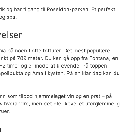
rik og har tilgang til Poseidon-parken. Et perfekt
og spa.
elser
chia på noen flotte fotturer. Det mest populære
unkt på 789 meter. Du kan gå opp fra Fontana, en
,5–2 timer og er moderat krevende. På toppen
olibukta og Amalfikysten. På en klar dag kan du
ann som tilbød hjemmelaget vin og en prat – på
 av hverandre, men det ble likevel et uforglemmelig
ruer.
a