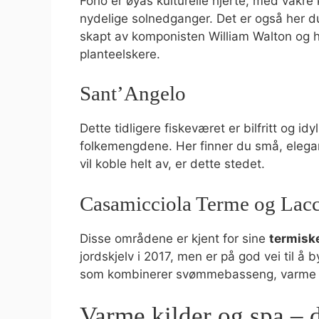
Forio er øyas kulturelle hjerte, med vakr
nydelige solnedganger. Det er også her d
skapt av komponisten William Walton og ha
planteelskere.
Sant’Angelo
Dette tidligere fiskeværet er bilfritt og id
folkemengdene. Her finner du små, elegant
vil koble helt av, er dette stedet.
Casamicciola Terme og La
Disse områdene er kjent for sine
termiske
jordskjelv i 2017, men er på god vei til å 
som kombinerer svømmebasseng, varme kil
Varme kilder og spa – 