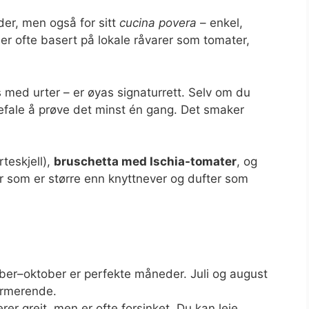
lder, men også for sitt
cucina povera
– enkel,
 er ofte basert på lokale råvarer som tomater,
 med urter – er øyas signaturrett. Selv om du
anbefale å prøve det minst én gang. Det smaker
teskjell),
bruschetta med Ischia-tomater
, og
r som er større enn knyttnever og dufter som
ber–oktober er perfekte måneder. Juli og august
jarmerende.
rer greit, men er ofte forsinket. Du kan leie