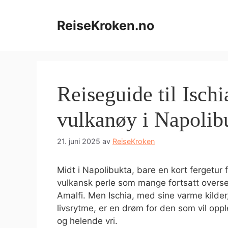
Hopp
til
ReiseKroken.no
innhold
Reiseguide til Ischi
vulkanøy i Napolib
21. juni 2025
av
ReiseKroken
Midt i Napolibukta, bare en kort fergetur f
vulkansk perle som mange fortsatt overser
Amalfi. Men Ischia, med sine varme kilder
livsrytme, er en drøm for den som vil oppl
og helende vri.