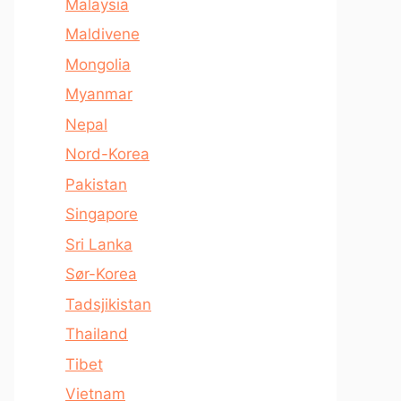
Malaysia
Maldivene
Mongolia
Myanmar
Nepal
Nord-Korea
Pakistan
Singapore
Sri Lanka
Sør-Korea
Tadsjikistan
Thailand
Tibet
Vietnam