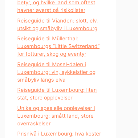
betyr, og hvilke land som oftest
havner øverst på risikolister
Reiseguide til Vianden: slott, elv,
utsikt og småbyliv i Luxembourg
Reiseguide til Müllerthal:
Luxembourgs “Little Switzerland”
for fotturer, skog og eventyr
Reiseguide til Mosel-dalen i
Luxembourg: vin, sykkelstier og
småbyliv langs elva
Reiseguide til Luxembourg: liten
stat, store opplevelser
Unike og spesielle opplevelser i
Luxembourg: smått land, store
overraskelser
Prisnivå i Luxembourg: hva koster