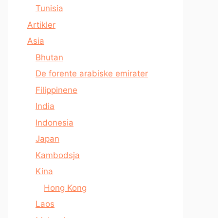
Tunisia
Artikler
Asia
Bhutan
De forente arabiske emirater
Filippinene
India
Indonesia
Japan
Kambodsja
Kina
Hong Kong
Laos