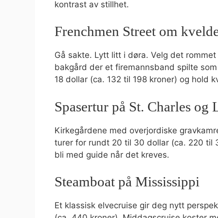
kontrast av stillhet.
Frenchmen Street om kveld
Gå sakte. Lytt litt i døra. Velg det romme
bakgård der et firemannsband spilte som om
18 dollar (ca. 132 til 198 kroner) og hold 
Spasertur på St. Charles og
Kirkegårdene med overjordiske gravkamre 
turer for rundt 20 til 30 dollar (ca. 220 ti
bli med guide når det kreves.
Steamboat på Mississippi
Et klassisk elvecruise gir deg nytt perspe
(ca. 440 kroner). Middagscruise koster m