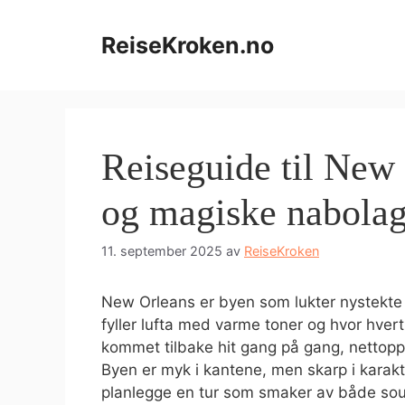
Hopp
til
ReiseKroken.no
innhold
Reiseguide til New
og magiske nabola
11. september 2025
av
ReiseKroken
New Orleans er byen som lukter nystekte
fyller lufta med varme toner og hvor hver
kommet tilbake hit gang på gang, nettopp
Byen er myk i kantene, men skarp i karakte
planlegge en tur som smaker av både soul 