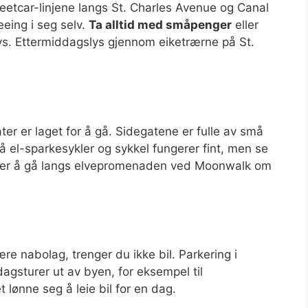
 Streetcar-linjene langs St. Charles Avenue og Canal
eeing i seg selv.
Ta alltid med småpenger
eller
bys. Ettermiddagslys gjennom eiketrærne på St.
er er laget for å gå. Sidegatene er fulle av små
så el-sparkesykler og sykkel fungerer fint, men se
g liker å gå langs elvepromenaden ved Moonwalk om
e nabolag, trenger du ikke bil. Parkering i
dagsturer ut av byen, for eksempel til
lønne seg å leie bil for en dag.