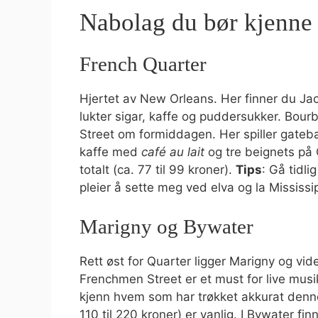
Nabolag du bør kjenne
French Quarter
Hjertet av New Orleans. Her finner du Ja
lukter sigar, kaffe og puddersukker. Bourb
Street om formiddagen. Her spiller gateb
kaffe med
café au lait
og tre beignets på 
totalt (ca. 77 til 99 kroner).
Tips
: Gå tidl
pleier å sette meg ved elva og la Mississi
Marigny og Bywater
Rett øst for Quarter ligger Marigny og vid
Frenchmen Street er et must for live mus
kjenn hvem som har trøkket akkurat denne 
110 til 220 kroner) er vanlig. I Bywater f