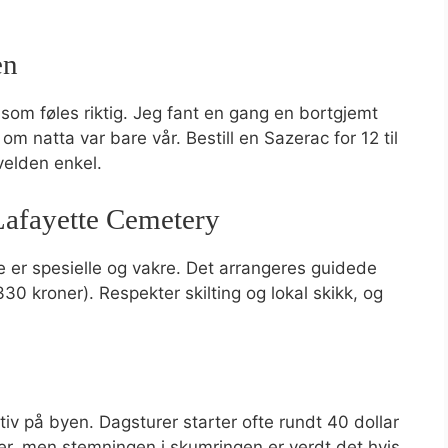
en
t som føles riktig. Jeg fant en gang en bortgjemt
 natta var bare vår. Bestill en Sazerac for 12 til
kvelden enkel.
 Lafayette Cemetery
er spesielle og vakre. Det arrangeres guidede
l 330 kroner). Respekter skilting og lokal skikk, og
ktiv på byen. Dagsturer starter ofte rundt 40 dollar
er, men stemningen i skumringen er verdt det hvis