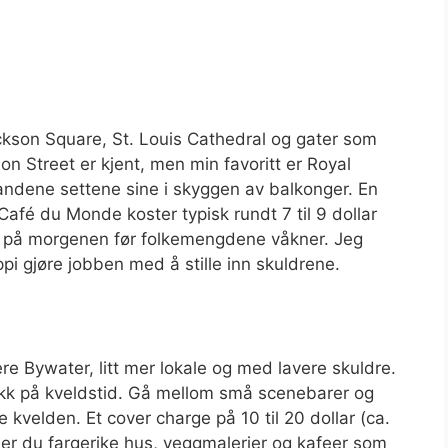
ckson Square, St. Louis Cathedral og gater som
on Street er kjent, men min favoritt er Royal
andene settene sine i skyggen av balkonger. En
Café du Monde koster typisk rundt 7 til 9 dollar
ig på morgenen før folkemengdene våkner. Jeg
ppi gjøre jobben med å stille inn skuldrene.
ere Bywater, litt mer lokale og med lavere skuldre.
ikk på kveldstid. Gå mellom små scenebarer og
kvelden. Et cover charge på 10 til 20 dollar (ca.
inner du fargerike hus, veggmalerier og kafeer som