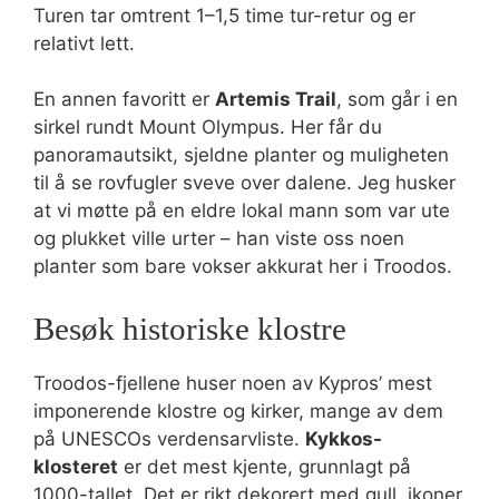
Turen tar omtrent 1–1,5 time tur-retur og er
relativt lett.
En annen favoritt er
Artemis Trail
, som går i en
sirkel rundt Mount Olympus. Her får du
panoramautsikt, sjeldne planter og muligheten
til å se rovfugler sveve over dalene. Jeg husker
at vi møtte på en eldre lokal mann som var ute
og plukket ville urter – han viste oss noen
planter som bare vokser akkurat her i Troodos.
Besøk historiske klostre
Troodos-fjellene huser noen av Kypros’ mest
imponerende klostre og kirker, mange av dem
på UNESCOs verdensarvliste.
Kykkos-
klosteret
er det mest kjente, grunnlagt på
1000-tallet. Det er rikt dekorert med gull, ikoner