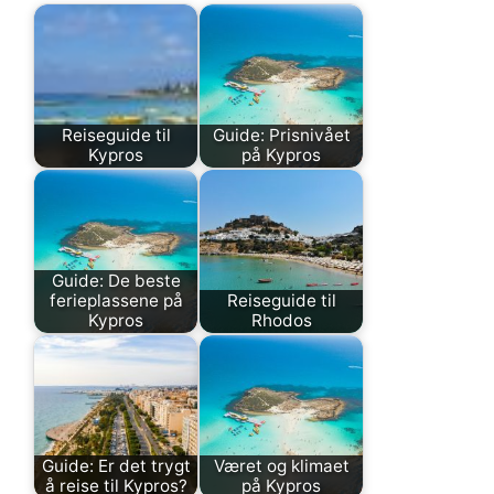
Reiseguide til
Guide: Prisnivået
Kypros
på Kypros
Guide: De beste
ferieplassene på
Reiseguide til
Kypros
Rhodos
Guide: Er det trygt
Været og klimaet
å reise til Kypros?
på Kypros