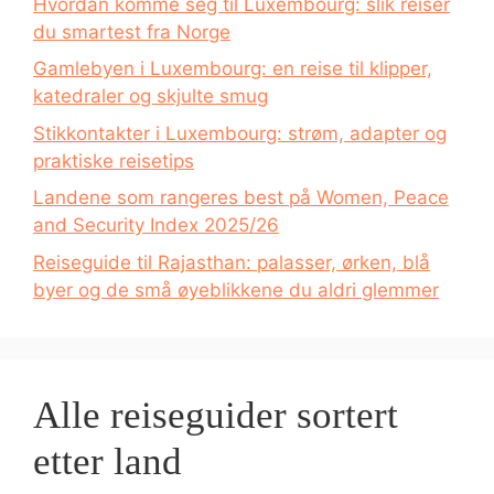
Hvordan komme seg til Luxembourg: slik reiser
du smartest fra Norge
Gamlebyen i Luxembourg: en reise til klipper,
katedraler og skjulte smug
Stikkontakter i Luxembourg: strøm, adapter og
praktiske reisetips
Landene som rangeres best på Women, Peace
and Security Index 2025/26
Reiseguide til Rajasthan: palasser, ørken, blå
byer og de små øyeblikkene du aldri glemmer
Alle reiseguider sortert
etter land