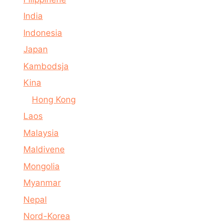
India
Indonesia
Japan
Kambodsja
Kina
Hong Kong
Laos
Malaysia
Maldivene
Mongolia
Myanmar
Nepal
Nord-Korea