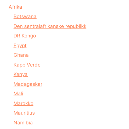
Afrika
Botswana
Den sentralafrikanske republikk
DR Kongo
Egypt
Ghana
Kapp Verde
Kenya
Madagaskar
Mali
Marokko
Mauritius
Namibia