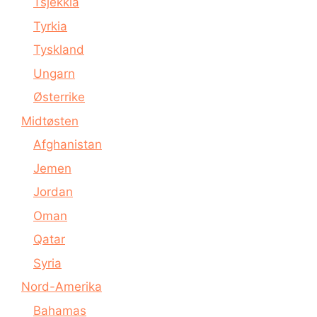
Tsjekkia
Tyrkia
Tyskland
Ungarn
Østerrike
Midtøsten
Afghanistan
Jemen
Jordan
Oman
Qatar
Syria
Nord-Amerika
Bahamas