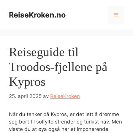
Hopp
til
ReiseKroken.no
Meny
innhold
Reiseguide til
Troodos-fjellene på
Kypros
25. april 2025
av
ReiseKroken
Når du tenker på Kypros, er det lett å drømme
seg bort til solfylte strender og turkist hav. Men
visste du at øya også har et imponerende