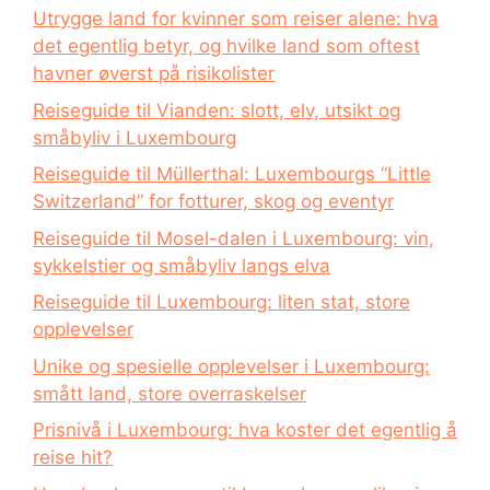
Utrygge land for kvinner som reiser alene: hva
det egentlig betyr, og hvilke land som oftest
havner øverst på risikolister
Reiseguide til Vianden: slott, elv, utsikt og
småbyliv i Luxembourg
Reiseguide til Müllerthal: Luxembourgs “Little
Switzerland” for fotturer, skog og eventyr
Reiseguide til Mosel-dalen i Luxembourg: vin,
sykkelstier og småbyliv langs elva
Reiseguide til Luxembourg: liten stat, store
opplevelser
Unike og spesielle opplevelser i Luxembourg:
smått land, store overraskelser
Prisnivå i Luxembourg: hva koster det egentlig å
reise hit?