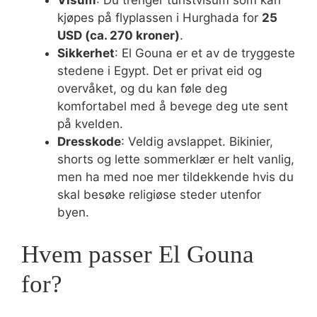
Visum
: Du trenger turistvisum som kan
kjøpes på flyplassen i Hurghada for
25
USD (ca. 270 kroner)
.
Sikkerhet
: El Gouna er et av de tryggeste
stedene i Egypt. Det er privat eid og
overvåket, og du kan føle deg
komfortabel med å bevege deg ute sent
på kvelden.
Dresskode
: Veldig avslappet. Bikinier,
shorts og lette sommerklær er helt vanlig,
men ha med noe mer tildekkende hvis du
skal besøke religiøse steder utenfor
byen.
Hvem passer El Gouna
for?