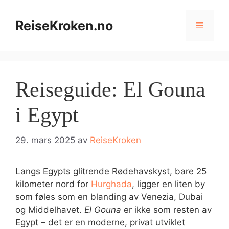
Hopp
til
ReiseKroken.no
Meny
innhold
Reiseguide: El Gouna
i Egypt
29. mars 2025
av
ReiseKroken
Langs Egypts glitrende Rødehavskyst, bare 25
kilometer nord for
Hurghada
, ligger en liten by
som føles som en blanding av Venezia, Dubai
og Middelhavet.
El Gouna
er ikke som resten av
Egypt – det er en moderne, privat utviklet