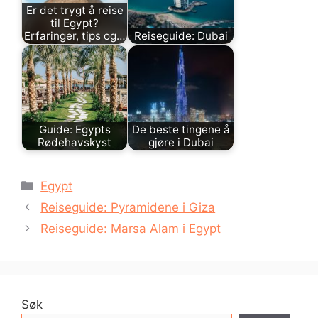
Er det trygt å reise
til Egypt?
Erfaringer, tips og…
Reiseguide: Dubai
Guide: Egypts
De beste tingene å
Rødehavskyst
gjøre i Dubai
Kategorier
Egypt
Reiseguide: Pyramidene i Giza
Reiseguide: Marsa Alam i Egypt
Søk