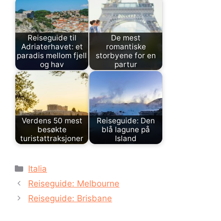
Reiseguide til
De mest
Adriaterhavet: et
romantiske
paradis mellom fjell
storbyene for en
og hav
partur
Verdens 50 mest
Reiseguide: Den
besøkte
blå lagune på
turistattraksjoner
Island
Kategorier
Italia
Reiseguide: Melbourne
Reiseguide: Brisbane