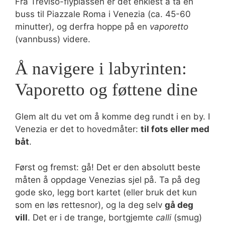
Fra Treviso-flyplassen er det enklest å ta en
buss til Piazzale Roma i Venezia (ca. 45-60
minutter), og derfra hoppe på en
vaporetto
(vannbuss) videre.
Å navigere i labyrinten:
Vaporetto og føttene dine
Glem alt du vet om å komme deg rundt i en by. I
Venezia er det to hovedmåter:
til fots eller med
båt
.
Først og fremst: gå! Det er den absolutt beste
måten å oppdage Venezias sjel på. Ta på deg
gode sko, legg bort kartet (eller bruk det kun
som en løs rettesnor), og la deg selv
gå deg
vill
. Det er i de trange, bortgjemte
calli
(smug)