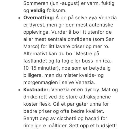
Sommeren (juni-august) er varm, fuktig
og
veldig
folksom.
Overnatting:
Å bo på selve øya Venezia
er dyrest, men gir den mest autentiske
opplevinga. Vurder å bo litt utenfor de
aller mest sentrale områdene (som San
Marco) for litt lavere priser og mer ro.
Alternativt kan du bo i Mestre på
fastlandet og ta tog eller buss inn (ca.
10-15 minutter), noe som er betydelig
billigere, men du mister kvelds- og
morgenmagien i selve Venezia.
Kostnader:
Venezia er en dyr by. Mat og
drikke rett ved de store attraksjonene
koster flesk. Gå et par gater unna for
bedre priser og ofte bedre kvalitet.
Benytt deg av cicchetti og bacari for
rimeligere måltider. Sett opp et budsjett!