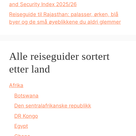
and Security Index 2025/26
Reiseguide til Rajasthan: palasser, ørken, blå
byer og de små øyeblikkene du aldri glemmer
Alle reiseguider sortert
etter land
Afrika
Botswana
Den sentralafrikanske republikk
DR Kongo
Egypt