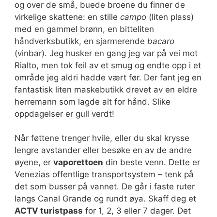
og over de små, buede broene du finner de
virkelige skattene: en stille
campo
(liten plass)
med en gammel brønn, en bitteliten
håndverksbutikk, en sjarmerende
bacaro
(vinbar). Jeg husker en gang jeg var på vei mot
Rialto, men tok feil av et smug og endte opp i et
område jeg aldri hadde vært før. Der fant jeg en
fantastisk liten maskebutikk drevet av en eldre
herremann som lagde alt for hånd. Slike
oppdagelser er gull verdt!
Når føttene trenger hvile, eller du skal krysse
lengre avstander eller besøke en av de andre
øyene, er
vaporettoen
din beste venn. Dette er
Venezias offentlige transportsystem – tenk på
det som busser på vannet. De går i faste ruter
langs Canal Grande og rundt øya. Skaff deg et
ACTV turistpass
for 1, 2, 3 eller 7 dager. Det