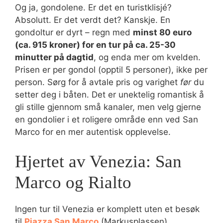
Og ja, gondolene. Er det en turistklisjé?
Absolutt. Er det verdt det? Kanskje. En
gondoltur er dyrt – regn med
minst 80 euro
(ca. 915 kroner) for en tur på ca. 25-30
minutter på dagtid
, og enda mer om kvelden.
Prisen er per gondol (opptil 5 personer), ikke per
person. Sørg for å avtale pris og varighet
før
du
setter deg i båten. Det er unektelig romantisk å
gli stille gjennom små kanaler, men velg gjerne
en gondolier i et roligere område enn ved San
Marco for en mer autentisk opplevelse.
Hjertet av Venezia: San
Marco og Rialto
Ingen tur til Venezia er komplett uten et besøk
til
Piazza San Marco
(Markusplassen).