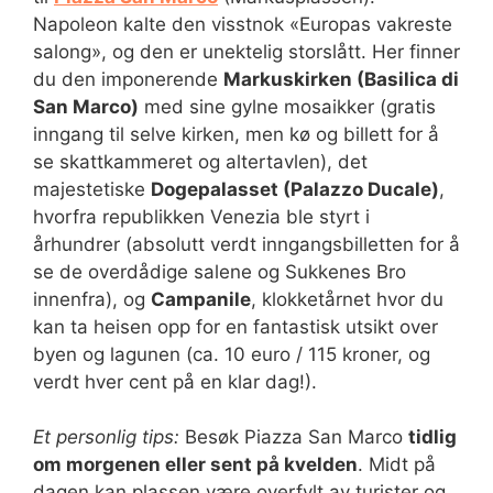
Napoleon kalte den visstnok «Europas vakreste
salong», og den er unektelig storslått. Her finner
du den imponerende
Markuskirken (Basilica di
San Marco)
med sine gylne mosaikker (gratis
inngang til selve kirken, men kø og billett for å
se skattkammeret og altertavlen), det
majestetiske
Dogepalasset (Palazzo Ducale)
,
hvorfra republikken Venezia ble styrt i
århundrer (absolutt verdt inngangsbilletten for å
se de overdådige salene og Sukkenes Bro
innenfra), og
Campanile
, klokketårnet hvor du
kan ta heisen opp for en fantastisk utsikt over
byen og lagunen (ca. 10 euro / 115 kroner, og
verdt hver cent på en klar dag!).
Et personlig tips:
Besøk Piazza San Marco
tidlig
om morgenen eller sent på kvelden
. Midt på
dagen kan plassen være overfylt av turister og