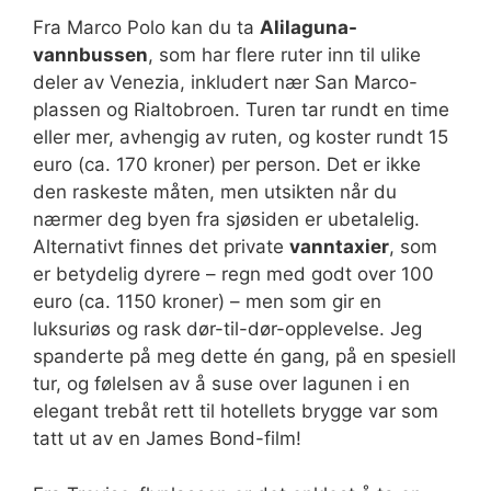
Fra Marco Polo kan du ta
Alilaguna-
vannbussen
, som har flere ruter inn til ulike
deler av Venezia, inkludert nær San Marco-
plassen og Rialtobroen. Turen tar rundt en time
eller mer, avhengig av ruten, og koster rundt 15
euro (ca. 170 kroner) per person. Det er ikke
den raskeste måten, men utsikten når du
nærmer deg byen fra sjøsiden er ubetalelig.
Alternativt finnes det private
vanntaxier
, som
er betydelig dyrere – regn med godt over 100
euro (ca. 1150 kroner) – men som gir en
luksuriøs og rask dør-til-dør-opplevelse. Jeg
spanderte på meg dette én gang, på en spesiell
tur, og følelsen av å suse over lagunen i en
elegant trebåt rett til hotellets brygge var som
tatt ut av en James Bond-film!