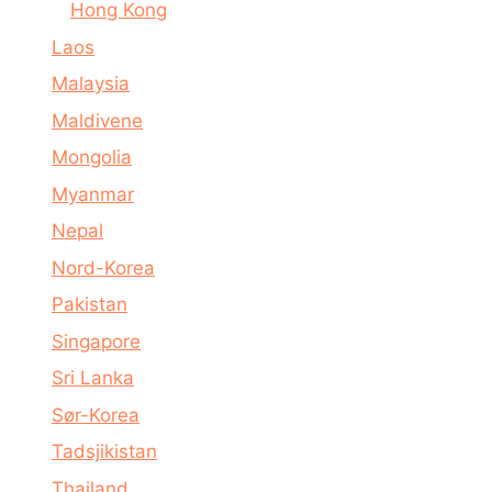
Hong Kong
Laos
Malaysia
Maldivene
Mongolia
Myanmar
Nepal
Nord-Korea
Pakistan
Singapore
Sri Lanka
Sør-Korea
Tadsjikistan
Thailand