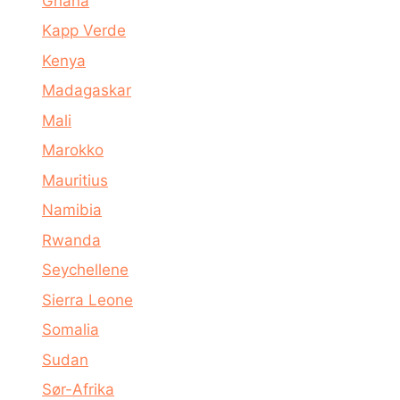
Ghana
Kapp Verde
Kenya
Madagaskar
Mali
Marokko
Mauritius
Namibia
Rwanda
Seychellene
Sierra Leone
Somalia
Sudan
Sør-Afrika