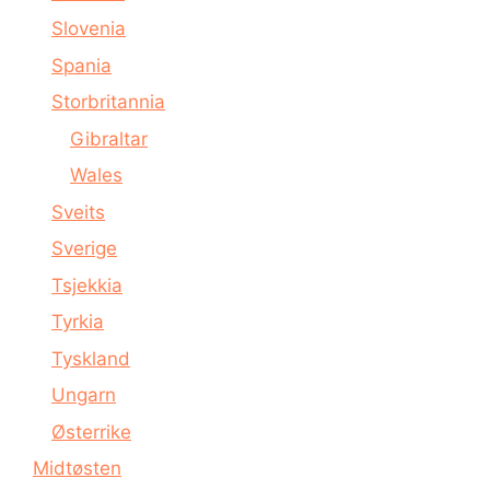
Slovenia
Spania
Storbritannia
Gibraltar
Wales
Sveits
Sverige
Tsjekkia
Tyrkia
Tyskland
Ungarn
Østerrike
Midtøsten