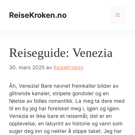
Hopp
til
ReiseKroken.no
Meny
innhold
Reiseguide: Venezia
30. mars 2025
av
ReiseKroken
Åh, Venezia! Bare navnet fremkaller bilder av
glitrende kanaler, stripete gondoler og en
følelse av tidløs romantikk. La meg ta dere med
til en by jeg har forelsket meg i, igjen og igjen.
Venezia er ikke bare et reisemål; det er en
opplevelse, en labyrint av historie og vann som
suger deg inn og nekter å slippe taket. Jeg har