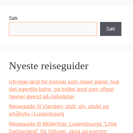
Søk
Søk
Nyeste reiseguider
Utrygge land for kvinner som reiser alene: hva
det egentlig betyr, og hvilke land som oftest
havner øverst på risikolister
Reiseguide til Vianden: slott, elv, utsikt og
småbyliv i Luxembourg
Reiseguide til Müllerthal: Luxembourgs “Little
Switzerland” for fotturer, skog og eventyr