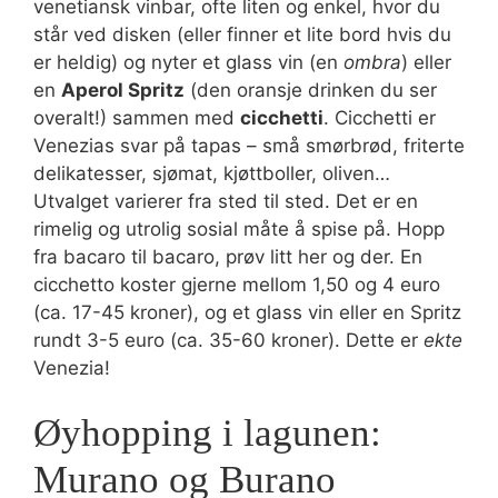
venetiansk vinbar, ofte liten og enkel, hvor du
står ved disken (eller finner et lite bord hvis du
er heldig) og nyter et glass vin (en
ombra
) eller
en
Aperol Spritz
(den oransje drinken du ser
overalt!) sammen med
cicchetti
. Cicchetti er
Venezias svar på tapas – små smørbrød, friterte
delikatesser, sjømat, kjøttboller, oliven…
Utvalget varierer fra sted til sted. Det er en
rimelig og utrolig sosial måte å spise på. Hopp
fra bacaro til bacaro, prøv litt her og der. En
cicchetto koster gjerne mellom 1,50 og 4 euro
(ca. 17-45 kroner), og et glass vin eller en Spritz
rundt 3-5 euro (ca. 35-60 kroner). Dette er
ekte
Venezia!
Øyhopping i lagunen:
Murano og Burano